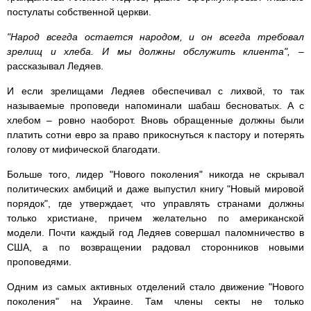
постулаты собственной церкви.
"Народ всегда остается народом, и он всегда требовал
зрелищ и хлеба. И мы должны обслужить клиента",
–
рассказывал Ледяев.
И если зрелищами Ледяев обеспечивал с лихвой, то так
называемые проповеди напоминали шабаш бесноватых. А с
хлебом – ровно наоборот. Вновь обращенные должны были
платить сотни евро за право прикоснуться к пастору и потерять
голову от мифической благодати.
Больше того, лидер "Нового поколения" никогда не скрывал
политических амбиций и даже выпустил книгу "Новый мировой
порядок", где утверждает, что управлять странами должны
только христиане, причем желательно по американской
модели. Почти каждый год Ледяев совершал паломничество в
США, а по возвращении радовал сторонников новыми
проповедями.
Одним из самых активных отделений стало движение "Нового
поколения" на Украине. Там члены секты не только