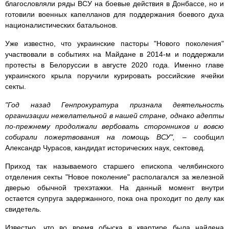
благословляли ряды ВСУ на боевые действия в Донбассе, но и
готовили военных капелланов для поддержания боевого духа
националистических батальонов.
Уже известно, что украинские пасторы "Нового поколения"
участвовали в событиях на Майдане в 2014-м и поддержали
протесты в Белоруссии в августе 2020 года. Именно главе
украинского крыла поручили курировать российские ячейки
секты.
"Год назад Генпрокуратура признала деятельность
организации нежелательной в нашей стране, однако адепты
по-прежнему продолжали вербовать сторонников и вовсю
собирали пожертвования на помощь ВСУ",
– сообщил
Александр Чурасов, кандидат исторических наук, сектовед.
Приход так называемого старшего епископа челябинского
отделения секты "Новое поколение" располагался за железной
дверью обычной трехэтажки. На данный момент внутри
остается супруга задержанного, пока она проходит по делу как
свидетель.
Известно, что во время обыска в квартире была найдена