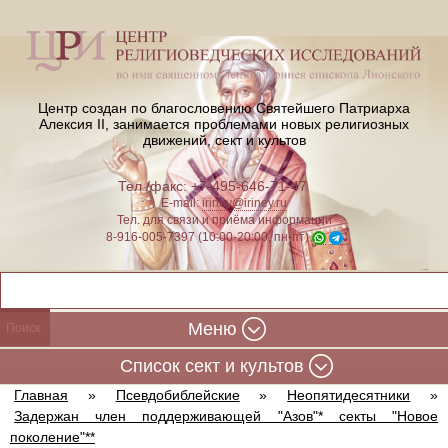
Центр создан по благословению Святейшего Патриарха
Алексия II,
занимается проблемами новых религиозных
движений, сект и культов
Тел./факс: +7-495-646-71-47
E-mail:
iriney@iriney.ru
Тел. для связи и приёма информации
8-916-005-7397 (10:00-20:00, пн-пт)
Меню
Cписок сект и культов
Главная
»
Псевдобиблейские
»
Неопятидесятники
»
Задержан член поддерживающей "Азов"* секты "Новое
поколение"**