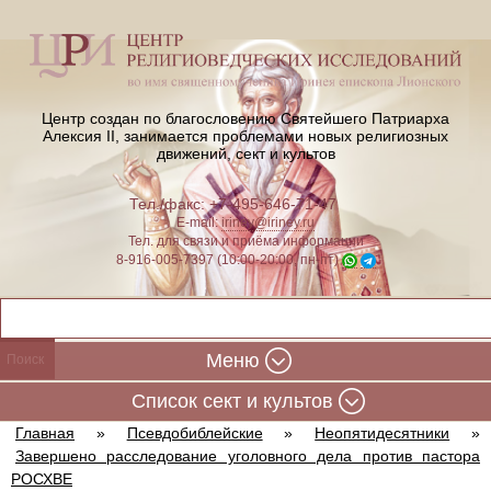
Центр создан по благословению Святейшего Патриарха
Алексия II,
занимается проблемами новых религиозных
движений, сект и культов
Тел./факс: +7-495-646-71-47
E-mail:
iriney@iriney.ru
Тел. для связи и приёма информации
8-916-005-7397 (10:00-20:00, пн-пт)
Меню
Cписок сект и культов
Главная
»
Псевдобиблейские
»
Неопятидесятники
»
Завершено расследование уголовного дела против пастора
РОСХВЕ