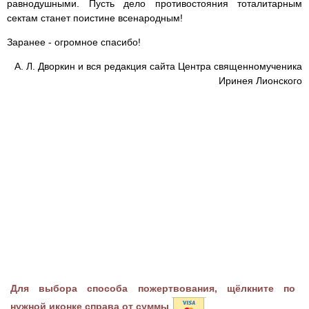
равнодушными. Пусть дело противостояния тоталитарным
сектам станет поистине всенародным!
Заранее - огромное спасибо!
А. Л. Дворкин и вся редакция сайта Центра священномученика
Иринея Лионского
Для выбора способа пожертвования, щёлкните по
нужной иконке справа от суммы