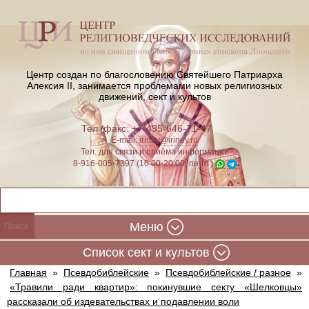
Центр создан по благословению Святейшего Патриарха
Алексия II,
занимается проблемами новых религиозных
движений, сект и культов
Тел./факс: +7-495-646-71-47
E-mail:
iriney@iriney.ru
Тел. для связи и приёма информации
8-916-005-7397 (10:00-20:00, пн-пт)
Меню
Cписок сект и культов
Главная
»
Псевдобиблейские
»
Псевдобиблейские / разное
»
«Травили ради квартир»: покинувшие секту «Шелковцы»
рассказали об издевательствах и подавлении воли