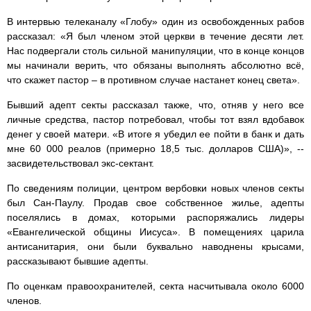
В интервью телеканалу «Глобу» один из освобожденных рабов
рассказал: «Я был членом этой церкви в течение десяти лет.
Нас подвергали столь сильной манипуляции, что в конце концов
мы начинали верить, что обязаны выполнять абсолютно всё,
что скажет пастор – в противном случае настанет конец света».
Бывший адепт секты рассказал также, что, отняв у него все
личные средства, пастор потребовал, чтобы тот взял вдобавок
денег у своей матери. «В итоге я убедил ее пойти в банк и дать
мне 60 000 реалов (примерно 18,5 тыс. долларов США)», --
засвидетельствовал экс-сектант.
По сведениям полиции, центром вербовки новых членов секты
был Сан-Паулу. Продав свое собственное жилье, адепты
поселялись в домах, которыми распоряжались лидеры
«Евангелической общины Иисуса». В помещениях царила
антисанитария, они были буквально наводнены крысами,
рассказывают бывшие адепты.
По оценкам правоохранителей, секта насчитывала около 6000
членов.