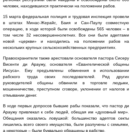
человек, находившихся практически на положении рабов.
15 марта федеральная полиция и трудовая инспекция провели
в штатах Минас-Жерайс, Баия и Сан-Паулу совместную
операцию, в ходе которой были освобождены 565 человек – в
том числе 32 несовершеннолетних. Все они были адептами
новой «церкви» и находились на положении рабов на
нескольких крупных сельскохозяйственных предприятиях.
Правоохранители также арестовали основателя пастора Сисеру
Висенти ди Араужу, основателя «Евангелической общины
Иисуса». Ему предъявлены обвинения в использовании
рабского труда своих последователей. Ряд других
руководителей общины обвинили в торговле людьми,
мошенничестве, преступном сговоре, уклонении от налогов и
отмывании денег.
В ходе первых допросов бывшие рабы показали, что пастор ди
Араужу привлекал к себе людей, обещая им «духовный мир».
Обещания оказались ловушкой: большинство адептов секты
лишились всего своего имущества, были разлучены с семьями,
а некоторые – были буквально обращены в рабство.