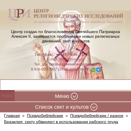
Центр создан по благословению Святейшего Патриарха
Алексия II,
занимается проблемами новых религиозных
движений, сект и культов
Тел./факс: +7-495-646-71-47
E-mail:
iriney@iriney.ru
Тел. для связи и приёма информации
8-916-005-7397 (10:00-20:00, пн-пт)
Меню
Cписок сект и культов
Главная
»
Псевдобиблейские
»
Псевдобиблейские / разное
»
Бразилия: секту обвиняют в использовании рабского труда