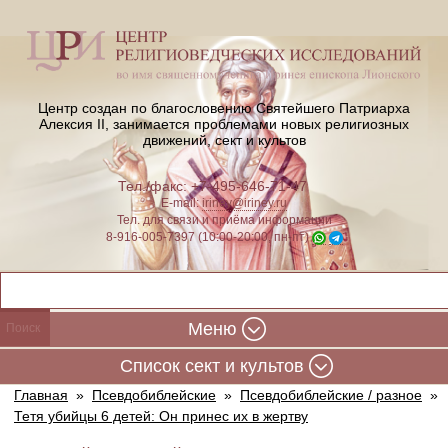
Центр создан по благословению Святейшего Патриарха
Алексия II,
занимается проблемами новых религиозных
движений, сект и культов
Тел./факс: +7-495-646-71-47
E-mail:
iriney@iriney.ru
Тел. для связи и приёма информации
8-916-005-7397 (10:00-20:00, пн-пт)
Меню
Cписок сект и культов
Главная
»
Псевдобиблейские
»
Псевдобиблейские / разное
»
Тетя убийцы 6 детей: Он принес их в жертву