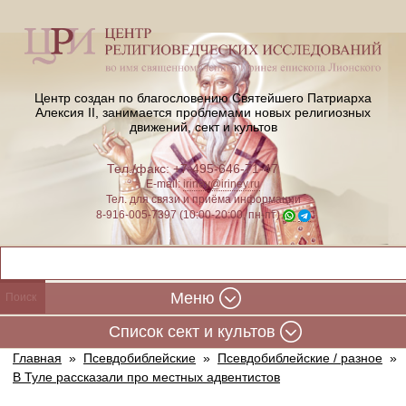
Центр создан по благословению Святейшего Патриарха
Алексия II,
занимается проблемами новых религиозных
движений, сект и культов
Тел./факс: +7-495-646-71-47
E-mail:
iriney@iriney.ru
Тел. для связи и приёма информации
8-916-005-7397 (10:00-20:00, пн-пт)
Меню
Cписок сект и культов
Главная
»
Псевдобиблейские
»
Псевдобиблейские / разное
»
В Туле рассказали про местных адвентистов