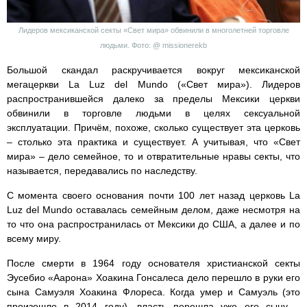
Лидеров мексиканской секты «Свет мира» обвинили в многолетней торговле
людьми. Фото: @ missionerekb
Большой скандал раскручивается вокруг мексиканской
мегацеркви La Luz del Mundo («Свет мира»). Лидеров
распространившейся далеко за пределы Мексики церкви
обвинили в торговле людьми в целях сексуальной
эксплуатации. Причём, похоже, сколько существует эта церковь
– столько эта практика и существует. А учитывая, что «Свет
мира» – дело семейное, то и отвратительные нравы секты, что
называется, передавались по наследству.
С момента своего основания почти 100 лет назад церковь La
Luz del Mundo оставалась семейным делом, даже несмотря на
то что она распространилась от Мексики до США, а далее и по
всему миру.
После смерти в 1964 году основателя христианской секты
Эусебио «Аарона» Хоакина Гонсалеса дело перешло в руки его
сына Самуэля Хоакина Флореса. Когда умер и Самуэль (это
произошло в 2014 году), власть перешла уже его сыну –