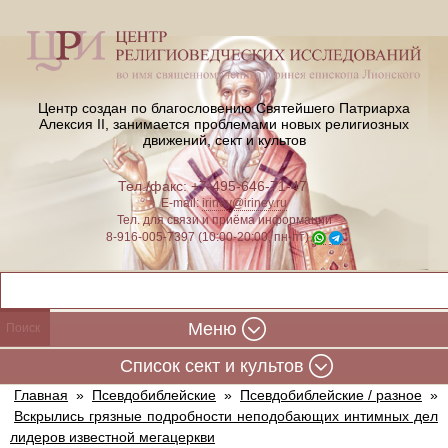
Центр создан по благословению Святейшего Патриарха
Алексия II,
занимается проблемами новых религиозных
движений, сект и культов
Тел./факс: +7-495-646-71-47
E-mail:
iriney@iriney.ru
Тел. для связи и приёма информации
8-916-005-7397 (10:00-20:00, пн-пт)
Меню
Cписок сект и культов
Главная
»
Псевдобиблейские
»
Псевдобиблейские / разное
»
Вскрылись грязные подробности неподобающих интимных дел
лидеров известной мегацеркви