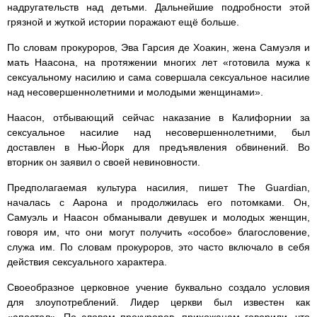
надругательств над детьми. Дальнейшие подробности этой
грязной и жуткой истории поражают ещё больше.
По словам прокуроров, Эва Гарсия де Хоакин, жена Самуэля и
мать Наасона, на протяжении многих лет «готовила мужа к
сексуальному насилию и сама совершала сексуальное насилие
над несовершеннолетними и молодыми женщинами».
Наасон, отбывающий сейчас наказание в Калифорнии за
сексуальное насилие над несовершеннолетними, был
доставлен в Нью-Йорк для предъявления обвинений. Во
вторник он заявил о своей невиновности.
Предполагаемая культура насилия, пишет The Guardian,
началась с Аарона и продолжилась его потомками. Он,
Самуэль и Наасон обманывали девушек и молодых женщин,
говоря им, что они могут получить «особое» благословение,
служа им. По словам прокуроров, это часто включало в себя
действия сексуального характера.
Своеобразное церковное учение буквально создало условия
для злоупотреблений. Лидер церкви был известен как
«апостол». По словам прокуроров, прихожанам говорили, что