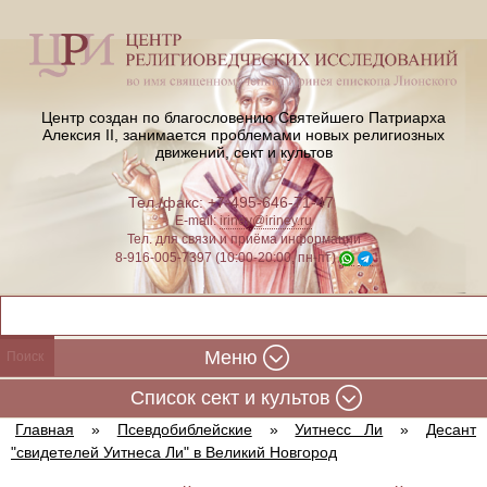
Центр создан по благословению Святейшего Патриарха
Алексия II,
занимается проблемами новых религиозных
движений, сект и культов
Тел./факс: +7-495-646-71-47
E-mail:
iriney@iriney.ru
Тел. для связи и приёма информации
8-916-005-7397 (10:00-20:00, пн-пт)
Меню
Cписок сект и культов
Главная
»
Псевдобиблейские
»
Уитнесс Ли
»
Десант
"свидетелей Уитнеса Ли" в Великий Новгород