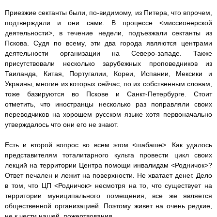
Приезжие сектанты были, по-видимому, из Питера, что впрочем,
подтверждали и они сами. В процессе <миссионерской
деятельности>, в течение недели, подъезжали сектанты из
Пскова. Судя по всему, эти два города являются центрами
деятельности организации на Северо-западе. Также
присутствовали несколько зарубежных проповедников из
Таиланда, Китая, Португалии, Кореи, Испании, Мексики и
Украины, многие из которых сейчас, по их собственным словам,
тоже базируются во Пскове и Санкт-Петербурге. Стоит
отметить, что иностранцы несколько раз поправляли своих
переводчиков на хорошем русском языке хотя первоначально
утверждалось что они его не знают.
Есть и второй вопрос во всем этом <шабаше>. Как удалось
представителям тоталитарного культа провести цикл своих
лекций на территории Центра помощи инвалидам <Родничок>?
Ответ печален и лежит на поверхности. Не хватает денег. Дело
в том, что ЦП <Родничок> несмотря на то, что существует на
территории муниципального помещения, все же является
общественной организацией. Поэтому живет на очень редкие,
не к чести нашей, пожертвования.