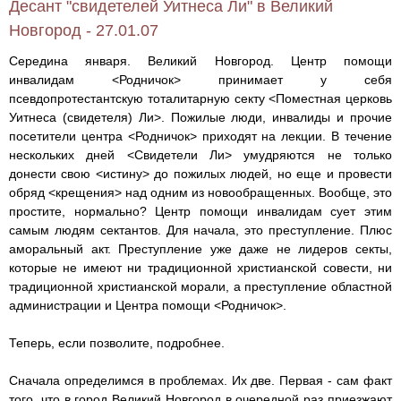
Десант "свидетелей Уитнеса Ли" в Великий
Новгород - 27.01.07
Середина января. Великий Новгород. Центр помощи
инвалидам <Родничок> принимает у себя
псевдопротестантскую тоталитарную секту <Поместная церковь
Уитнеса (свидетеля) Ли>. Пожилые люди, инвалиды и прочие
посетители центра <Родничок> приходят на лекции. В течение
нескольких дней <Свидетели Ли> умудряются не только
донести свою <истину> до пожилых людей, но еще и провести
обряд <крещения> над одним из новообращенных. Вообще, это
простите, нормально? Центр помощи инвалидам сует этим
самым людям сектантов. Для начала, это преступление. Плюс
аморальный акт. Преступление уже даже не лидеров секты,
которые не имеют ни традиционной христианской совести, ни
традиционной христианской морали, а преступление областной
администрации и Центра помощи <Родничок>.
Теперь, если позволите, подробнее.
Сначала определимся в проблемах. Их две. Первая - сам факт
того, что в город Великий Новгород в очередной раз приезжают