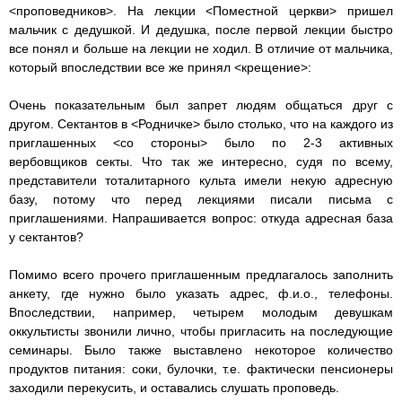
<проповедников>. На лекции <Поместной церкви> пришел
мальчик с дедушкой. И дедушка, после первой лекции быстро
все понял и больше на лекции не ходил. В отличие от мальчика,
который впоследствии все же принял <крещение>:
Очень показательным был запрет людям общаться друг с
другом. Сектантов в <Родничке> было столько, что на каждого из
приглашенных <со стороны> было по 2-3 активных
вербовщиков секты. Что так же интересно, судя по всему,
представители тоталитарного культа имели некую адресную
базу, потому что перед лекциями писали письма с
приглашениями. Напрашивается вопрос: откуда адресная база
у сектантов?
Помимо всего прочего приглашенным предлагалось заполнить
анкету, где нужно было указать адрес, ф.и.о., телефоны.
Впоследствии, например, четырем молодым девушкам
оккультисты звонили лично, чтобы пригласить на последующие
семинары. Было также выставлено некоторое количество
продуктов питания: соки, булочки, т.е. фактически пенсионеры
заходили перекусить, и оставались слушать проповедь.