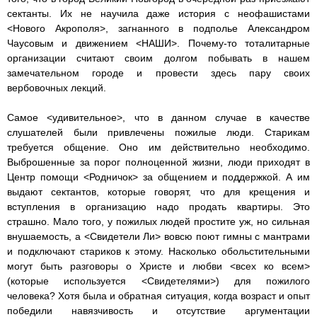
сектанты. Их не научила даже история с неофашистами
<Нового Акрополя>, загнанного в подполье Александром
Чаусовым и движением <НАШИ>. Почему-то тоталитарные
организации считают своим долгом побывать в нашем
замечательном городе и провести здесь пару своих
вербовочных лекций.
Самое <удивительное>, что в данном случае в качестве
слушателей были привлечены пожилые люди. Старикам
требуется общение. Оно им действительно необходимо.
Выброшенные за порог полноценной жизни, люди приходят в
Центр помощи <Родничок> за общением и поддержкой. А им
выдают сектантов, которые говорят, что для крещения и
вступления в организацию надо продать квартиры. Это
страшно. Мало того, у пожилых людей простите уж, но сильная
внушаемость, а <Свидетели Ли> вовсю поют гимны с мантрами
и подключают стариков к этому. Насколько обольстительными
могут быть разговоры о Христе и любви <всех ко всем>
(которые используется <Свидетелями>) для пожилого
человека? Хотя была и обратная ситуация, когда возраст и опыт
победили навязчивость и отсутствие аргументации