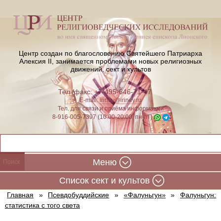
Центр создан по благословению Святейшего Патриарха
Алексия II,
занимается проблемами новых религиозных
движений, сект и культов
Тел./факс: +7-495-646-71-47
E-mail:
iriney@iriney.ru
Тел. для связи и приёма информации
8-916-005-7397 (10:00-20:00, пн-пт)
Меню
Cписок сект и культов
Главная
»
Псевдобуддийские
»
«Фалуньгун»
»
Фалуньгун:
статистика с того света