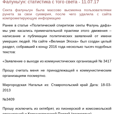
Фалуньгун: статистика с того света - 11.07.17
Секта фалуньгун была массово высмеяна пользователями
рунета за свои суеверия, после чего удалила с сайта
компрометирующую информацию
Ранее в статье «Политический спиритизм секты Фалунь дафа»
мы уже касались примечательной практики этого движения –
написание и публикации политических заявлений от имени
умерших людей. На сайте «Великая Эпоха» был создан целый
раздел, собравший к концу 2016 года несколько тысяч подобных
текстов:
«Заявление о выходе из коммунистических организаций № 3417
Прошу считать меня не принадлежащей к коммунистическим
организациям посмертно.
Миргородская Наталья из: Ставропольский край Дата: 18-03-
2013
№3409
Прошу исключить из октябрят, из пионерской и комсомольской
организаций и Комунистической Партий (посмертно).