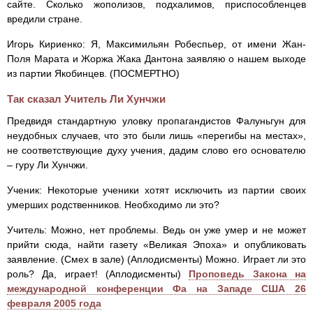
сайте. Сколько жополизов, подхалимов, приспособленцев
вредили стране.
Игорь Кириенко: Я, Максимильян Робеспьер, от имени Жан-
Поля Марата и Жоржа Жака Дантона заявляю о нашем выходе
из партии Якобинцев. (ПОСМЕРТНО)
Так сказал Учитель Ли Хунчжи
Предвидя стандартную уловку пропагандистов Фалуньгун для
неудобных случаев, что это были лишь «перегибы на местах»,
не соответствующие духу учения, дадим слово его основателю
– гуру Ли Хунчжи.
Ученик: Некоторые ученики хотят исключить из партии своих
умерших родственников. Необходимо ли это?
Учитель: Можно, нет проблемы. Ведь он уже умер и не может
прийти сюда, найти газету «Великая Эпоха» и опубликовать
заявление. (Смех в зале) (Аплодисменты) Можно. Играет ли это
роль? Да, играет! (Аплодисменты)
Проповедь Закона на
международной конференции Фа на Западе США 26
февраля 2005 года