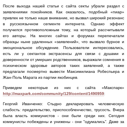
После выхода нашей статьи с сайта секты убрали раздел с
заявлениями покойников. Как оказалось, подобный «пиар»
привлек не только наше внимание, но вызвал широкий резонанс
в русскоязычном сегменте интернета. Однако эффект
получился противоположным тому, на который рассчитывали
его авторы. На многих сайтах и форумах перепечатали
образцы ныне удаленных «заявлений», что вызвало бурное и
эмоциональное обсуждение. Пользователи интересовались,
есть ли у сектантов экстрасенсы для связи с душами и
доверенности от умерших родственников, выражали сомнения в
психическом здоровье авторов таких заявлений, а также
предлагали посмертно вывести Максимилиана Робеспьера и
Жан-Поль Марата из партии якобинцев.
Приведем некоторые из них с сайта «Макспарк»
http://maxpark.com/community/129/content/1490959
:
Георгий Иванченко: Стыдно декларировать человеческую
слабость: предательство, приспособленчество, трусость. Вчера
была власть коммунистов - они были среди них. Сегодня
коммунисты побеждены и унижены - они "одумались". Даже за