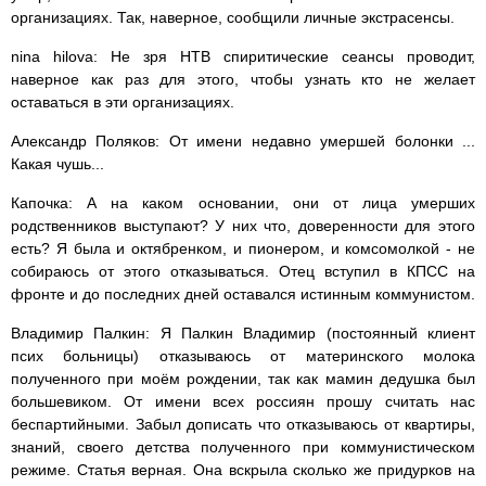
организациях. Так, наверное, сообщили личные экстрасенсы.
nina hilova: Не зря НТВ спиритические сеансы проводит,
наверное как раз для этого, чтобы узнать кто не желает
оставаться в эти организациях.
Александр Поляков: От имени недавно умершей болонки ...
Какая чушь...
Капочка: А на каком основании, они от лица умерших
родственников выступают? У них что, доверенности для этого
есть? Я была и октябренком, и пионером, и комсомолкой - не
собираюсь от этого отказываться. Отец вступил в КПСС на
фронте и до последних дней оставался истинным коммунистом.
Владимир Палкин: Я Палкин Владимир (постоянный клиент
псих больницы) отказываюсь от материнского молока
полученного при моём рождении, так как мамин дедушка был
большевиком. От имени всех россиян прошу считать нас
беспартийными. Забыл дописать что отказываюсь от квартиры,
знаний, своего детства полученного при коммунистическом
режиме. Статья верная. Она вскрыла сколько же придурков на