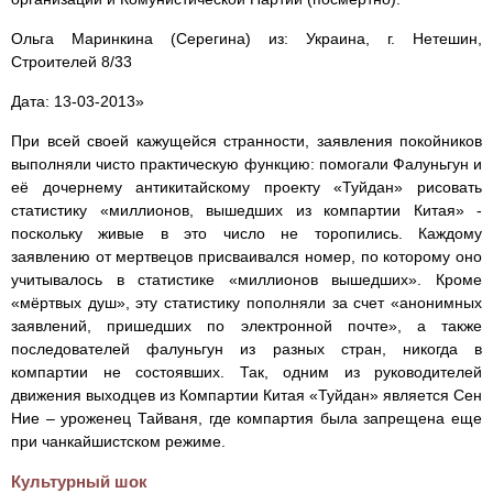
Ольга Маринкина (Серегина) из: Украина, г. Нетешин,
Строителей 8/33
Дата: 13-03-2013»
При всей своей кажущейся странности, заявления покойников
выполняли чисто практическую функцию: помогали Фалуньгун и
её дочернему антикитайскому проекту «Туйдан» рисовать
статистику «миллионов, вышедших из компартии Китая» -
поскольку живые в это число не торопились. Каждому
заявлению от мертвецов присваивался номер, по которому оно
учитывалось в статистике «миллионов вышедших». Кроме
«мёртвых душ», эту статистику пополняли за счет «анонимных
заявлений, пришедших по электронной почте», а также
последователей фалуньгун из разных стран, никогда в
компартии не состоявших. Так, одним из руководителей
движения выходцев из Компартии Китая «Туйдан» является Сен
Ние – уроженец Тайваня, где компартия была запрещена еще
при чанкайшистском режиме.
Культурный шок