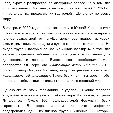
неоднократно распространял абсурдные заявления о том, что
«последователи Фалуньгун не могут заразиться COVID-19»
,
и настаивал на продолжении гастролей «Шэньюнь» по всему
миру.
В феврале 2020 года, после гастролей в Южной Корее, в сети
появилась новость о том, что по крайней мере пять актеров и
членов театральной труппы «Шэньюнь», вернувшиеся из Кореи,
имели симптомы лихорадки и сухого кашля разной степени. Но
лидер труппы получил приказ из «штаб-квартиры» о том, что
нельзя разрешать заболевшим обращаться в больницу для
диагностики и лечения. Вместо этого необходимо, мол,
распространять веру, что
«читающие вслух «Мантры из 9
слов» и книгу«Чжуань Фалунь», могут исцелиться от новой
коронавирусной инфекции»
. Также были приняты меры, чтобы
новости о заболевших артистах не попали во внешний мир.
Однако скрыть эту информацию не удалось. В конце февраля
эпидемия вспыхнула уже в штаб-квартире Фалуньгун, в храме
Лунцюаньсы. Около 100 последователей Фалуньгун были
заражены. В первоначальном источнике инфекции
подозревался один из членов труппы «Шэньюнь», который