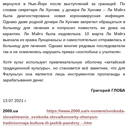
вернулся в Нью-Йорк после выступлений за границей. По
словам секретаря Ли Хунчжи, у дочери Ли Хунчжи -- Ли Мэйгэ
была диагностирована новая коронавирусная инфекция.
Однако даже родной дочери Ли Хунчжи запретил обращаться в
больницу для лечения и попросил поместить ее дома на
карантин. Ли Мэйгэ была недовольна. 10 марта Ли Мэйгэ
выехала из храма Лунцюаньсы и самостоятельно отправилась в
больницу для лечения. Однако многие рядовые последователи
так и не осмелились нарушить приказ
«господина и учителя»
.
Хотя культ использует привлекательную оболочку «китайской
традиционной культуры», но становится всё заметнее, что для
Фалуньгун она является лишь инструментом пропаганды и
зарабатывания денег.
Григорий ГЛОБА
13.07.2021 г.
2000.ua
https://www.2000.ua/v-nomere/svoboda-
slova/mnenie_svoboda-slova/koncerty-shenyun-
tradicionnaja-kultura-ili-jashik-pandory_-.htm