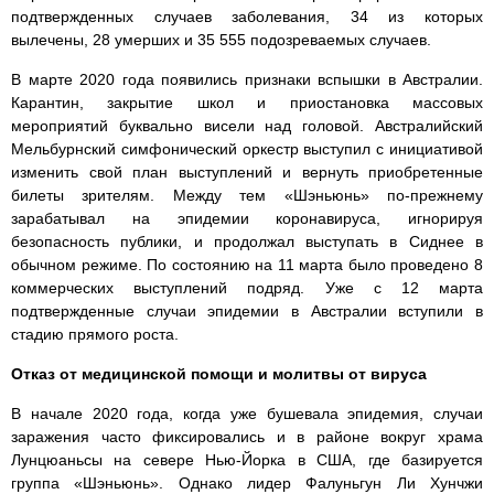
подтвержденных случаев заболевания, 34 из которых
вылечены, 28 умерших и 35 555 подозреваемых случаев.
В марте 2020 года появились признаки вспышки в Австралии.
Карантин, закрытие школ и приостановка массовых
мероприятий буквально висели над головой. Австралийский
Мельбурнский симфонический оркестр выступил с инициативой
изменить свой план выступлений и вернуть приобретенные
билеты зрителям. Между тем «Шэньюнь» по-прежнему
зарабатывал на эпидемии коронавируса, игнорируя
безопасность публики, и продолжал выступать в Сиднее в
обычном режиме. По состоянию на 11 марта было проведено 8
коммерческих выступлений подряд. Уже с 12 марта
подтвержденные случаи эпидемии в Австралии вступили в
стадию прямого роста.
Отказ от медицинской помощи и молитвы от вируса
В начале 2020 года, когда уже бушевала эпидемия, случаи
заражения часто фиксировались и в районе вокруг храма
Лунцюаньсы на севере Нью-Йорка в США, где базируется
группа «Шэньюнь». Однако лидер Фалуньгун Ли Хунчжи