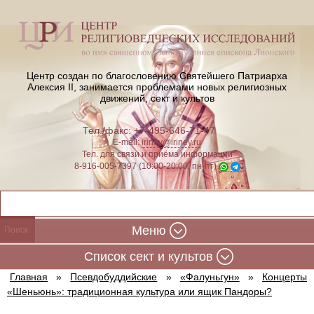
Центр создан по благословению Святейшего Патриарха
Алексия II,
занимается проблемами новых религиозных
движений, сект и культов
Тел./факс: +7-495-646-71-47
E-mail:
iriney@iriney.ru
Тел. для связи и приёма информации
8-916-005-7397 (10:00-20:00, пн-пт)
Меню
Cписок сект и культов
Главная
»
Псевдобуддийские
»
«Фалуньгун»
»
Концерты
«Шеньюнь»: традиционная культура или ящик Пандоры?