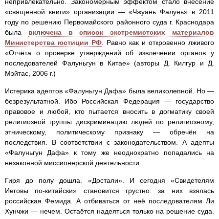
непривлекательно. Закономерным эффектом стало внесение
«священной книги» организации — «Чжуань Фалунь» в 2011
году по решению Первомайского районного суда г. Краснодара
была
включена в список экстремистских материалов
Министерства юстиции РФ
. Равно как и откровенно лживого
«Отчёта о проверке утверждений об извлечении органов у
последователей Фалуньгун в Китае» (авторы Д. Килгур и Д.
Мэйтас, 2006 г.)
Истерика адептов «Фалуньгун Дафа» была великолепной. Но —
безрезультатной. Ибо Российская Федерация — государство
правовое и любой, кто пытается вносить в догматику своей
религиозной группы дискриминацию людей по религиозному,
этническому, политическому признаку — обречён на
последствия. В соответствии с законодательством. А адепты
«Фалуньгун Дафа» к тому же неоднократно попадались на
незаконной миссионерской деятельности.
Гиря до полу дошла. «Достали». И сегодня «Свидетелям
Иеговы по-китайски» становится грустно: за них взялась
российская Фемида. А отбиваться от неё последователям Ли
Хунчжи — нечем. Остаётся надеяться только на решение суда.