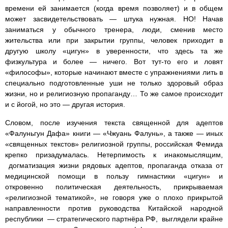
времени ей занимается (когда время позволяет) и в общем
может засвидетельствовать — штука нужная. НО! Начав
заниматься у обычного тренера, люди, сменив место
жительства или при закрытии группы, человек приходит в
другую школу «цигун» в уверенности, что здесь та же
физкультура и более — ничего. Вот тут-то его и ловят
«философы», которые начинают вместе с упражнениями лить в
специально подготовленные уши не только здоровый образ
жизни, но и религиозную пропаганду… То же самое происходит
и с йогой, но это — другая история.
Словом, после изучения текста священной для адептов
«Фалуньгун Дафа» книги — «Чжуань Фалунь», а также — иных
«священных текстов» религиозной группы, российская Фемида
крепко призадумалась. Нетерпимость к инакомыслящим,
догматизация жизни рядовых адептов, пропаганда отказа от
медицинской помощи в пользу гимнастики «цигун» и
откровенно политическая деятельность, прикрываемая
«религиозной тематикой», не говоря уже о плохо прикрытой
направленности против руководства Китайской народной
республики — стратегического партнёра РФ, выглядели крайне