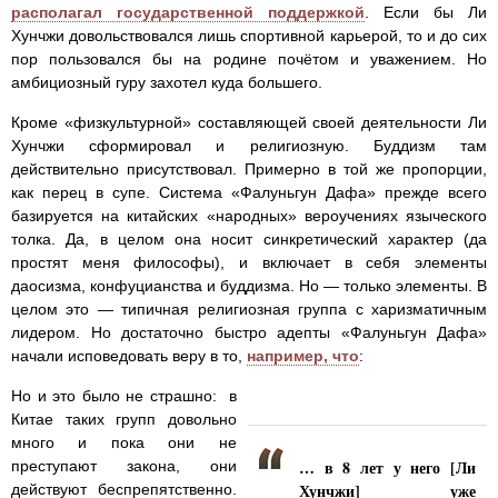
располагал государственной поддержкой
. Если бы Ли
Хунчжи довольствовался лишь спортивной карьерой, то и до сих
пор пользовался бы на родине почётом и уважением. Но
амбициозный гуру захотел куда большего.
Кроме «физкультурной» составляющей своей деятельности Ли
Хунчжи сформировал и религиозную. Буддизм там
действительно присутствовал. Примерно в той же пропорции,
как перец в супе. Система «Фалуньгун Дафа» прежде всего
базируется на китайских «народных» вероучениях языческого
толка. Да, в целом она носит синкретический характер (да
простят меня философы), и включает в себя элементы
даосизма, конфуцианства и буддизма. Но — только элементы. В
целом это — типичная религиозная группа с харизматичным
лидером. Но достаточно быстро адепты «Фалуньгун Дафа»
начали исповедовать веру в то,
например, что
:
Но и это было не страшно: в
Китае таких групп довольно
много и пока они не
… в 8 лет у него [Ли
преступают закона, они
Хунчжи] уже
действуют беспрепятственно.