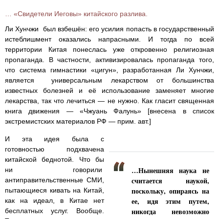
… «Свидетели Иеговы» китайского разлива.
Ли Хунчжи был взбешён: его усилия попасть в государственный
истеблишмент оказались напрасными. И тогда по всей
территории Китая понеслась уже откровенно религиозная
пропаганда. В частности, активизировалась пропаганда того,
что система гимнастики «цигун», разработанная Ли Хунчжи,
является универсальным лекарством от большинства
известных болезней и её использование заменяет многие
лекарства, так что лечиться — не нужно. Как гласит священная
книга движения — «Чжуань Фалунь» [внесена в список
экстремистских материалов РФ — прим. авт.]
И эта идея была с
готовностью подхвачена
китайской беднотой. Что бы
…Нынешняя наука не
ни говорили
считается наукой,
антиправительственные СМИ,
поскольку, опираясь на
пытающиеся кивать на Китай,
ее, идя этим путем,
как на идеал, в Китае нет
никогда невозможно
бесплатных услуг. Вообще.