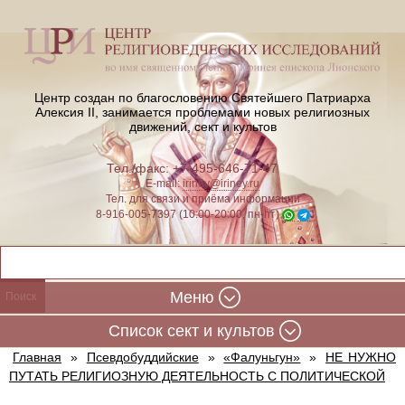
Центр создан по благословению Святейшего Патриарха
Алексия II,
занимается проблемами новых религиозных
движений, сект и культов
Тел./факс: +7-495-646-71-47
E-mail:
iriney@iriney.ru
Тел. для связи и приёма информации
8-916-005-7397 (10:00-20:00, пн-пт)
Меню
Cписок сект и культов
Главная
»
Псевдобуддийские
»
«Фалуньгун»
»
НЕ НУЖНО
ПУТАТЬ РЕЛИГИОЗНУЮ ДЕЯТЕЛЬНОСТЬ С ПОЛИТИЧЕСКОЙ