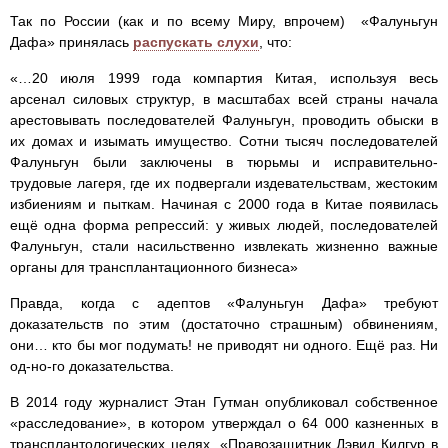
Так по России (как и по всему Миру, впрочем) «Фалуньгун
Дафа» принялась
распускать слухи
, что:
«…20 июля 1999 года компартия Китая, используя весь
арсенал силовых структур, в масштабах всей страны начала
арестовывать последователей Фалуньгун, проводить обыски в
их домах и изымать имущество. Сотни тысяч последователей
Фалуньгун были заключены в тюрьмы и исправительно-
трудовые лагеря, где их подвергали издевательствам, жестоким
избиениям и пыткам. Начиная с 2000 года в Китае появилась
ещё одна форма репрессий: у живых людей, последователей
Фалуньгун, стали насильственно извлекать жизненно важные
органы для трансплантационного бизнеса»
Правда, когда с адептов «Фалуньгун Дафа» требуют
доказательств по этим (достаточно страшным) обвинениям,
они… кто бы мог подумать! не приводят ни одного. Ещё раз. Ни
од-но-го доказательства.
В 2014 году журналист Этан Гутман опубликовал собственное
«расследование», в котором утверждал о 64 000 казненных в
трансплантологических целях. «Правозащитник Дэвид Килгур в