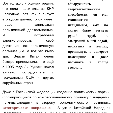
обнаружились
Вот только Ли Хунчжи решил,
сверхъестественные
что если правительство КНР
способности: он мог
несколько лет финансирует
становиться
его курсы цигуна, то он имеет
невидимым, ему по
право заниматься
силам было согнуть
политической деятельностью.
рукой трубу с
И потребовал
замерзшей в ней водой,
зарегистрировать своё
подняться в воздух,
движение, как политическую
проникнуть в запертое
организацию. А вот это было
помещение и даже
зря. Власти Китая очень
побывать в толще
быстро припомнили, что ещё
стекла…
с 1995 года Ли Хунчжи начал
активно сотрудничать с
гражданами США и других
зарубежных стран.
Даже в Российской Федерации создание политических партий,
формирующихся по конфессиональному признаку с лидерами,
поглядывающими в сторону геополитического противника
категорически запрещено
. А уж в Китайской Народной
Республике — и подавно. Ли Хунчжи получил категорический