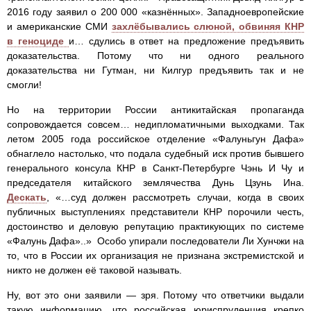
2016 году заявил о 200 000 «казнённых». Западноевропейские
и американские СМИ
захлёбывались слюной, обвиняя КНР
в геноциде
и… сдулись в ответ на предложение предъявить
доказательства. Потому что ни одного реального
доказательства ни Гутман, ни Килгур предъявить так и не
смогли!
Но на территории России антикитайская пропаганда
сопровождается совсем… недипломатичными выходками. Так
летом 2005 года российское отделение «Фалуньгун Дафа»
обнаглело настолько, что подала судебный иск против бывшего
генерального консула КНР в Санкт-Петербурге Чэнь И Чу и
председателя китайского землячества Дунь Цзунь Ина.
Дескать
, «…суд должен рассмотреть случаи, когда в своих
публичных выступлениях представители КНР порочили честь,
достоинство и деловую репутацию практикующих по системе
«Фалунь Дафа»..» Особо упирали последователи Ли Хунчжи на
то, что в России их организация не признана экстремистской и
никто не должен её таковой называть.
Ну, вот это они заявили — зря. Потому что ответчики выдали
такую информацию, что российская юриспруденция крепко