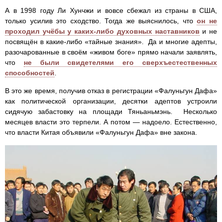
А в 1998 году Ли Хунчжи и вовсе сбежал из страны в США,
только усилив это сходство. Тогда же выяснилось, что
он не
проходил учёбы у каких-либо духовных наставников
и не
посвящён в какие-либо «тайные знания». Да и многие адепты,
разочарованные в своём «живом боге» прямо начали заявлять,
что
не были свидетелями его сверхъестественных
способностей
.
В это же время, получив отказ в регистрации «Фалуньгун Дафа»
как политической организации, десятки адептов устроили
сидячую забастовку на площади Тяньаньмэнь. Несколько
месяцев власти это терпели. А потом — надоело. Естественно,
что власти Китая объявили «Фалуньгун Дафа» вне закона.