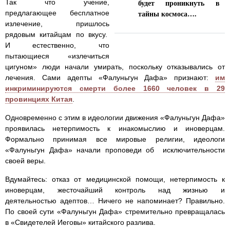
будет проникнуть в
Так что учение,
тайны космоса….
предлагающее бесплатное
излечение, пришлось
рядовым китайцам по вкусу.
И естественно, что
пытающиеся «излечиться
цигуном» люди начали умирать, поскольку отказывались от
лечения. Сами адепты «Фалуньгун Дафа» признают:
им
инкриминируются смерти более 1660 человек в 29
провинциях Китая
.
Одновременно с этим в идеологии движения «Фалуньгун Дафа»
проявилась нетерпимость к инакомыслию и иноверцам.
Формально принимая все мировые религии, идеологи
«Фалуньгун Дафа» начали проповеди об исключительности
своей веры.
Вдумайтесь: отказ от медицинской помощи, нетерпимость к
иноверцам, жесточайший контроль над жизнью и
деятельностью адептов… Ничего не напоминает? Правильно.
По своей сути «Фалуньгун Дафа» стремительно превращалась
в «Свидетелей Иеговы» китайского разлива.