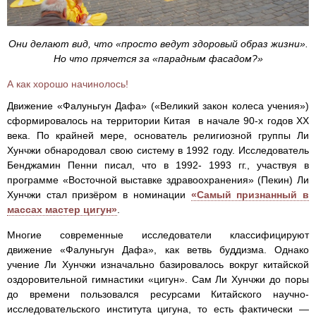
Они делают вид, что «просто ведут здоровый образ жизни».
Но что прячется за «парадным фасадом?»
А как хорошо начинолось!
Движение «Фалуньгун Дафа» («Великий закон колеса учения»)
сформировалось на территории Китая в начале 90-х годов ХХ
века. По крайней мере, основатель религиозной группы Ли
Хунчжи обнародовал свою систему в 1992 году. Исследователь
Бенджамин Пенни писал, что в 1992- 1993 гг., участвуя в
программе «Восточной выставке здравоохранения» (Пекин) Ли
Хунчжи стал призёром в номинации
«Самый признанный в
массах мастер цигун»
.
Многие современные исследователи классифицируют
движение «Фалуньгун Дафа», как ветвь буддизма. Однако
учение Ли Хунчжи изначально базировалось вокруг китайской
оздоровительной гимнастики «цигун». Сам Ли Хунчжи до поры
до времени пользовался ресурсами Китайского научно-
исследовательского института цигуна, то есть фактически —