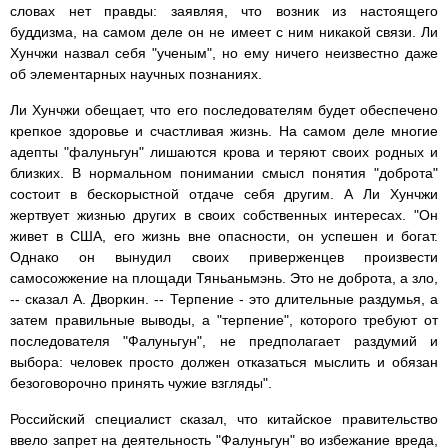
словах нет правды: заявляя, что возник из настоящего
буддизма, на самом деле он не имеет с ним никакой связи. Ли
Хунчжи назвал себя "ученым", но ему ничего неизвестно даже
об элементарных научных познаниях.
Ли Хунчжи обещает, что его последователям будет обеспечено
крепкое здоровье и счастливая жизнь. На самом деле многие
адепты "фалуньгун" лишаются крова и теряют своих родных и
близких. В нормальном понимании смысл понятия "доброта"
состоит в бескорыстной отдаче себя другим. А Ли Хунчжи
жертвует жизнью других в своих собственных интересах. "Он
живет в США, его жизнь вне опасности, он успешен и богат.
Однако он вынудил своих приверженцев произвести
самосожжение на площади Тяньаньмэнь. Это не доброта, а зло,
-- сказал А. Дворкин. -- Терпение - это длительные раздумья, а
затем правильные выводы, а "терпение", которого требуют от
последователя "Фалуньгун", не предполагает раздумий и
выбора: человек просто должен отказаться мыслить и обязан
безоговорочно принять чужие взгляды".
Российский специалист сказал, что китайское правительство
ввело запрет на деятельность "Фалуньгун" во избежание вреда,