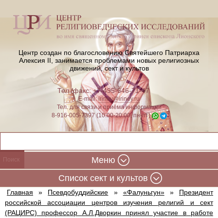
Центр создан по благословению Святейшего Патриарха
Алексия II,
занимается проблемами новых религиозных
движений, сект и культов
Тел./факс: +7-495-646-71-47
E-mail:
iriney@iriney.ru
Тел. для связи и приёма информации
8-916-005-7397 (10:00-20:00, пн-пт)
Меню
Cписок сект и культов
Главная
»
Псевдобуддийские
»
«Фалуньгун»
»
Президент
российской ассоциации центров изучения религий и сект
(РАЦИРС) профессор А.Л.Дворкин принял участие в работе