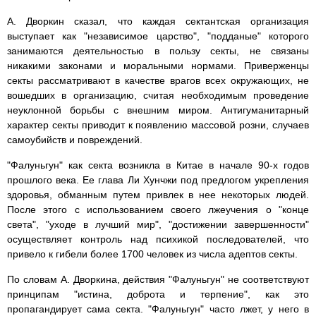
А. Дворкин сказал, что каждая сектантская организация
выступает как "независимое царство", "подданые" которого
занимаются деятельностью в пользу секты, не связаны
никакими законами и моральными нормами. Приверженцы
секты рассматривают в качестве врагов всех окружающих, не
вошедших в организацию, считая необходимым проведение
неуклонной борьбы с внешним миром. Антигуманитарный
характер секты приводит к появлению массовой розни, случаев
самоубийств и повреждений.
"Фалуньгун" как секта возникла в Китае в начале 90-х годов
прошлого века. Ее глава Ли Хунчжи под предлогом укрепления
здоровья, обманным путем привлек в нее некоторых людей.
После этого с использованием своего лжеучения о "конце
света", "уходе в лучший мир", "достижении завершенности"
осуществляет контроль над психикой последователей, что
привело к гибели более 1700 человек из числа адептов секты.
По словам А. Дворкина, действия "Фалуньгун" не соответствуют
принципам "истина, доброта и терпение", как это
пропагандирует сама секта. "Фалуньгун" часто лжет, у него в