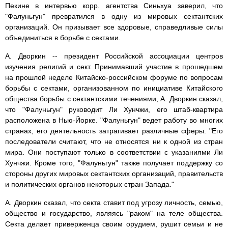
Пекине в интервью корр. агентства Синьхуа заверил, что
"Фалуньгун" превратился в одну из мировых сектантских
организаций. Он призывает все здоровые, справедливые силы
объединиться в борьбе с сектами.
А. Дворкин -- президент Российской ассоциации центров
изучения религий и сект. Принимавший участие в прошедшем
на прошлой неделе Китайско-российском форуме по вопросам
борьбы с сектами, организованном по инициативе Китайского
общества борьбы с сектантскими течениями, А. Дворкин сказал,
что "Фалуньгун" руководит Ли Хунчжи, его штаб-квартира
расположена в Нью-Йорке. "Фалуньгун" ведет работу во многих
странах, его деятельность затрагивает различные сферы. "Его
последователи считают, что не относятся ни к одной из стран
мира. Они поступают только в соответствии с указаниями Ли
Хунчжи. Кроме того, "Фалуньгун" также получает поддержку со
стороны других мировых сектантских организаций, правительств
и политических органов некоторых стран Запада."
А. Дворкин сказал, что секта ставит под угрозу личность, семью,
общество и государство, являясь "раком" на теле общества.
Секта делает приверженца своим орудием, рушит семьи и не