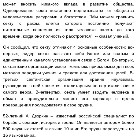
может вносить никакого вклада в развитие общества.
Одновременно секта постоянно подпитывается от общества
человеческими ресурсами и богатством. "Мы можем сравнить
секту с раком, клетки которого постоянно получают
питательные вещества из тела человека вплоть до того
времени, когда оно полностью расстроится", -- сказал ученый.
Он сообщил, что секту отличают 4 основные особенности: во-
первых, лидер секты называет себя Богом или святым и
единственным каналом установления связи с Богом. Во-вторых,
сектантские организации имеют комплекс приемлемых для всех
методов передачи учения и средств для достижения целей. В-
третьих, сектантская организация крайне неуязвима,
руководство в ней является тоталитарным по вертикали вниз с
самого верха. В-четвертых, секта умеет вводить человека в
обман и принудительно меняет его характер в целях
превращения последователя в свое орудие.
52-летний А. Дворкин -- известный российский специалист по
борьбе с сектами, историк и теолог. Он является автором более
500 научных статей и свыше 10 книг. Его труды переведены на
16 языков мира.