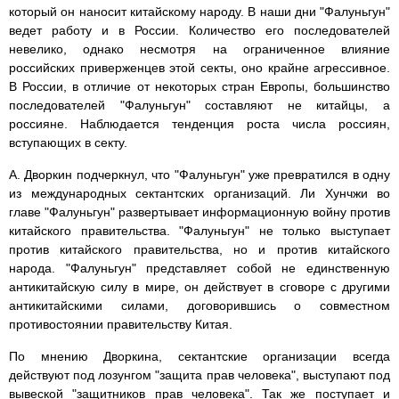
который он наносит китайскому народу. В наши дни "Фалуньгун"
ведет работу и в России. Количество его последователей
невелико, однако несмотря на ограниченное влияние
российских приверженцев этой секты, оно крайне агрессивное.
В России, в отличие от некоторых стран Европы, большинство
последователей "Фалуньгун" составляют не китайцы, а
россияне. Наблюдается тенденция роста числа россиян,
вступающих в секту.
А. Дворкин подчеркнул, что "Фалуньгун" уже превратился в одну
из международных сектантских организаций. Ли Хунчжи во
главе "Фалуньгун" развертывает информационную войну против
китайского правительства. "Фалуньгун" не только выступает
против китайского правительства, но и против китайского
народа. "Фалуньгун" представляет собой не единственную
антикитайскую силу в мире, он действует в сговоре с другими
антикитайскими силами, договорившись о совместном
противостоянии правительству Китая.
По мнению Дворкина, сектантские организации всегда
действуют под лозунгом "защита прав человека", выступают под
вывеской "защитников прав человека". Так же поступает и