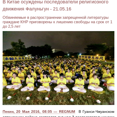
В Китае осуждены последователи религиозного
движения Фалуньгун - 21.05.16
Обвиняемые в распространении запрещенной литературы
граждане КНР приговорены к лишению свободы на срок от 1
до 2,5 лет
Пекин, 20 Мая 2016, 08:05 — REGNUM
В Гуанси-Чжуанском
автономном районе состоялся суд над 3 последовательницами