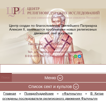
Центр создан по благословению Святейшего Патриарха
Алексия II,
занимается проблемами новых религиозных
движений, сект и культов
Тел./факс: +7-495-646-71-47
E-mail:
iriney@iriney.ru
Тел. для связи и приёма информации
8-916-005-7397 (10:00-20:00, пн-пт)
Меню
Cписок сект и культов
Главная
»
Псевдобуддийские
»
«Фалуньгун»
»
В Китае
осуждены последователи религиозного движения Фалуньгун