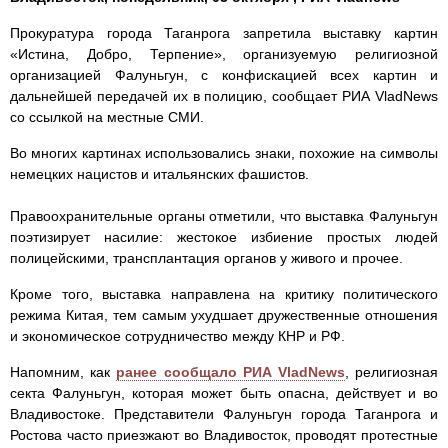
Прокуратура города Таганрога запретила выставку картин
«Истина, Добро, Терпение», организуемую религиозной
организацией Фалуньгун, с конфискацией всех картин и
дальнейшей передачей их в полицию, сообщает РИА VladNews
cо ссылкой на местные СМИ.
Во многих картинах использовались знаки, похожие на символы
немецких нацистов и итальянских фашистов.
Правоохранительные органы отметили, что выставка Фалуньгун
поэтизирует насилие: жестокое избиение простых людей
полицейскими, трансплантация органов у живого и прочее.
Кроме того, выставка направлена на критику политического
режима Китая, тем самым ухудшает дружественные отношения
и экономическое сотрудничество между КНР и РФ.
Напомним, как
ранее сообщало РИА VladNews
, религиозная
секта Фалуньгун, которая может быть опасна, действует и во
Владивостоке. Представители Фалуньгун города Таганрога и
Ростова часто приезжают во Владивосток, проводят протестные