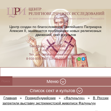
Центр создан по благословению Святейшего Патриарха
Алексия II,
занимается проблемами новых религиозных
движений, сект и культов
Тел./факс: +7-495-646-71-47
E-mail:
iriney@iriney.ru
Тел. для связи и приёма информации
8-916-005-7397 (10:00-20:00, пн-пт)
Меню
Cписок сект и культов
Главная
»
Псевдобуддийские
»
«Фалуньгун»
»
В России
запретили выставку экстремистской живописи Фалуньгун