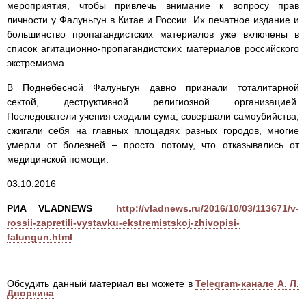
мероприятия, чтобы привлечь внимание к вопросу прав
личности у Фалуньгун в Китае и России. Их печатное издание и
большинство пропагандистских материалов уже включены в
список агитационно-пропагандистских материалов российского
экстремизма.
В Поднебесной Фалуньгун давно признали тоталитарной
сектой, деструктивной религиозной организацией.
Последователи учения сходили сума, совершали самоубийства,
сжигали себя на главных площадях разных городов, многие
умерли от болезней – просто потому, что отказывались от
медицинской помощи.
03.10.2016
РИА VLADNEWS
http://vladnews.ru/2016/10/03/113671/v-
rossii-zapretili-vystavku-ekstremistskoj-zhivopisi-
falungun.html
Обсудить данный материал вы можете в
Telegram-канале А. Л.
Дворкина
.