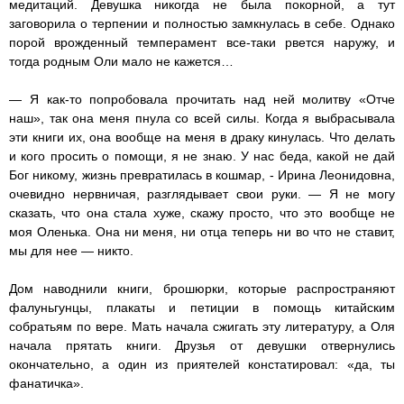
медитаций. Девушка никогда не была покорной, а тут
заговорила о терпении и полностью замкнулась в себе. Однако
порой врожденный темперамент все-таки рвется наружу, и
тогда родным Оли мало не кажется…
— Я как-то попробовала прочитать над ней молитву «Отче
наш», так она меня пнула со всей силы. Когда я выбрасывала
эти книги их, она вообще на меня в драку кинулась. Что делать
и кого просить о помощи, я не знаю. У нас беда, какой не дай
Бог никому, жизнь превратилась в кошмар, - Ирина Леонидовна,
очевидно нервничая, разглядывает свои руки. — Я не могу
сказать, что она стала хуже, скажу просто, что это вообще не
моя Оленька. Она ни меня, ни отца теперь ни во что не ставит,
мы для нее — никто.
Дом наводнили книги, брошюрки, которые распространяют
фалуньгунцы, плакаты и петиции в помощь китайским
собратьям по вере. Мать начала сжигать эту литературу, а Оля
начала прятать книги. Друзья от девушки отвернулись
окончательно, а один из приятелей констатировал: «да, ты
фанатичка».