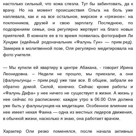
настолько сильный, что кожа слезла. Тут бы забинтовать, да к
врачу. Но на момент происшествия Ольга на боль уже
наплевала, как и на все остальное, мирское и «грязное»: на
поклонников, друзей и свою зарплату. Последнюю, по
подозрениям семьи, она регулярно жертвует на благо новых
приятелей. В комнате ее в то время появилась фотография Ли
Хунджи (идейный родоначальник «Фалунь Гун» — прим.ред).
Замерев в молитвенной позе, Оля регулярно медитировала на
фото учителя.
— Мы купили ей квартиру в центре Абакана, - говорит Ирина
Леонидовна. – Недели не прошло, мы приехали, а они
(фалуньгунцы – прим.ред) уже там все. В общем, забрали ее
обратно домой. Силой, конечно. Сейчас кроме работы и
«Фалунь Дафа» у нее ничего не существует в жизни. А жизнь у
нее сейчас по расписанию: каждое утро в 06.00 Оля должна
уже быть у фалуньгунцев на медитации. Особенное влияние на
нее имеет некая Фаина — одна из местных лидеров движения,
в обычной жизни, насколько я знаю, она работает врачом.
Характер Оли резко поменялся, после начала активных