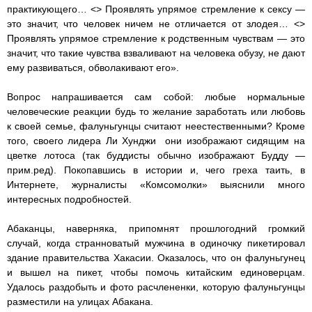
практикующего… <> Проявлять упрямое стремление к сексу —
это значит, что человек ничем не отличается от злодея… <>
Проявлять упрямое стремление к родственным чувствам — это
значит, что такие чувства взваливают на человека обузу, не дают
ему развиваться, обволакивают его».
Вопрос напрашивается сам собой: любые нормальные
человеческие реакции будь то желание заработать или любовь
к своей семье, фалуньгунцы считают неестественными? Кроме
того, своего лидера Ли Хунджи они изображают сидящим на
цветке лотоса (так буддисты обычно изображают Будду —
прим.ред). Покопавшись в истории и, чего греха таить, в
Интернете, журналисты «Комсомолки» выяснили много
интересных подробностей.
Абаканцы, наверняка, припомнят прошлогодний громкий
случай, когда странноватый мужчина в одиночку пикетировал
здание правительства Хакасии. Оказалось, что он фалуньгунец
и вышел на пикет, чтобы помочь китайским единоверцам.
Удалось раздобыть и фото расчлененки, которую фалуньгунцы
разместили на улицах Абакана.