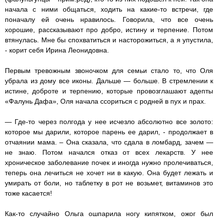
начала с ними общаться, ходить на какие-то встречи, где
поначалу ей очень нравилось. Говорила, что все очень
хорошие, рассказывают про добро, истину и терпение. Потом
втянулась. Мне бы спохватиться и насторожиться, а я упустила,
- корит себя Ирина Леонидовна.
Первым тревожным звоночком для семьи стало то, что Оля
убрала из дому все иконы. Дальше — больше. В стремлении к
истине, доброте и терпению, которые провозглашают адепты
«Фалунь Дафа», Оля начала ссориться с родней в пух и прах.
— Где-то через полгода у нее исчезло абсолютно все золото:
которое мы дарили, которое парень ее дарил, - продолжает в
отчаянии мама. – Она сказала, что сдала в ломбард, зачем —
не знаю. Потом начался отказ от всех лекарств. У нее
хроническое заболевание почек и иногда нужно пролечиваться,
теперь она лечиться не хочет ни в какую. Она будет лежать и
умирать от боли, но таблетку в рот не возьмет, витаминов это
тоже касается!
Как-то случайно Ольга ошпарила ногу кипятком, ожог был