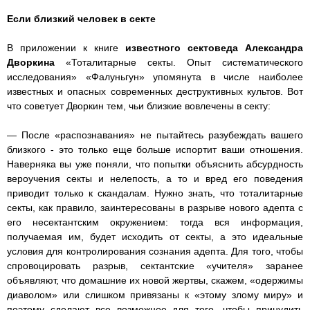
Если близкий человек в секте
В приложении к книге
известного сектоведа Александра
Дворкина
«Тоталитарные секты. Опыт систематического
исследования» «Фалуньгун» упомянута в числе наиболее
известных и опасных современных деструктивных культов. Вот
что советует Дворкин тем, чьи близкие вовлечены в секту:
— После «распознавания» не пытайтесь разубеждать вашего
близкого - это только еще больше испортит ваши отношения.
Наверняка вы уже поняли, что попытки объяснить абсурдность
вероучения секты и нелепость, а то и вред его поведения
приводит только к скандалам. Нужно знать, что тоталитарные
секты, как правило, заинтересованы в разрыве нового адепта с
его несектантским окружением: тогда вся информация,
получаемая им, будет исходить от секты, а это идеальные
условия для контролирования сознания адепта. Для того, чтобы
спровоцировать разрыв, сектантские «учителя» заранее
объявляют, что домашние их новой жертвы, скажем, «одержимы
диаволом» или слишком привязаны к «этому злому миру» и
поэтому сделают все возможное для того, чтобы принудить