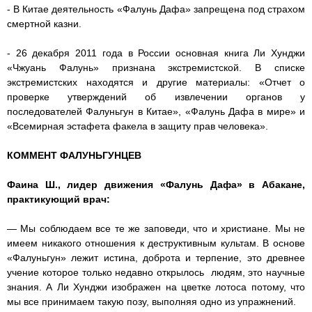
- В Китае деятельность «Фалунь Дафа» запрещена под страхом
смертной казни.
- 26 декабря 2011 года в России основная книга Ли Хунджи
«Чжуань Фалунь» признана экстремистской. В списке
экстремистских находятся и другие материалы: «Отчет о
проверке утверждений об извлечении органов у
последователей Фалуньгун в Китае», «Фалунь Дафа в мире» и
«Всемирная эстафета факела в защиту прав человека».
КОММЕНТ ФАЛУНЬГУНЦЕВ
Фаина Ш., лидер движения «Фалунь Дафа» в Абакане,
практикующий врач:
— Мы соблюдаем все те же заповеди, что и христиане. Мы не
имеем никакого отношения к деструктивным культам. В основе
«Фалуньгун» лежит истина, доброта и терпение, это древнее
учение которое только недавно открылось людям, это научные
знания. А Ли Хунджи изображен на цветке лотоса потому, что
мы все принимаем такую позу, выполняя одно из упражнений.