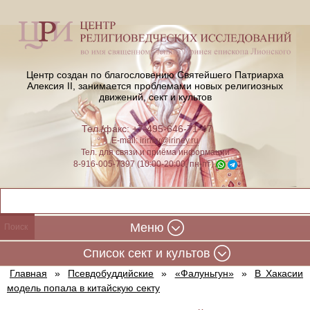
Центр создан по благословению Святейшего Патриарха
Алексия II,
занимается проблемами новых религиозных
движений, сект и культов
Тел./факс: +7-495-646-71-47
E-mail:
iriney@iriney.ru
Тел. для связи и приёма информации
8-916-005-7397 (10:00-20:00, пн-пт)
Меню
Cписок сект и культов
Главная
»
Псевдобуддийские
»
«Фалуньгун»
»
В Хакасии
модель попала в китайскую секту