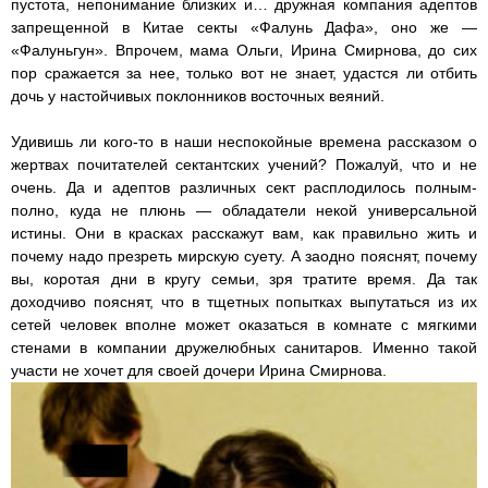
пустота, непонимание близких и… дружная компания адептов
запрещенной в Китае секты «Фалунь Дафа», оно же —
«Фалуньгун». Впрочем, мама Ольги, Ирина Смирнова, до сих
пор сражается за нее, только вот не знает, удастся ли отбить
дочь у настойчивых поклонников восточных веяний.
Удивишь ли кого-то в наши неспокойные времена рассказом о
жертвах почитателей сектантских учений? Пожалуй, что и не
очень. Да и адептов различных сект расплодилось полным-
полно, куда не плюнь — обладатели некой универсальной
истины. Они в красках расскажут вам, как правильно жить и
почему надо презреть мирскую суету. А заодно пояснят, почему
вы, коротая дни в кругу семьи, зря тратите время. Да так
доходчиво пояснят, что в тщетных попытках выпутаться из их
сетей человек вполне может оказаться в комнате с мягкими
стенами в компании дружелюбных санитаров. Именно такой
участи не хочет для своей дочери Ирина Смирнова.