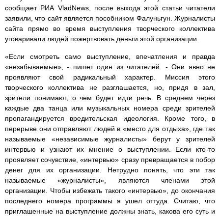
сообщает РИА VladNews, после выхода этой статьи читатели
заявили, что сайт является пособником Фалуньгун. Журналисты
сайта прямо во время выступления творческого коллектива
уговаривали людей пожертвовать деньги этой организации.
«Если смотреть само выступление, впечатления и правда
«незабываемые», - пишет один из читателей. - Они явно не
проявляют свой радикальный характер. Миссия этого
творческого коллектива не разглашается, но, придя в зал,
зрители понимают, о чем будет идти речь. В среднем через
каждые два танца или музыкальных номера среди зрителей
пропагандируется вредительская идеология. Кроме того, в
перерыве они отправляют людей в «место для отдыха», где так
называемые «независимые журналисты» берут у зрителей
интервью и узнают их мнение о выступлении. Если кто-то
проявляет сочувствие, «интервью» сразу превращается в побор
денег для их организации. Нетрудно понять, что эти так
называемые «журналисты», являются членами этой
организации. Чтобы избежать такого «интервью», до окончания
последнего номера программы я ушел оттуда. Считаю, что
приглашенные на выступление должны знать, какова его суть и