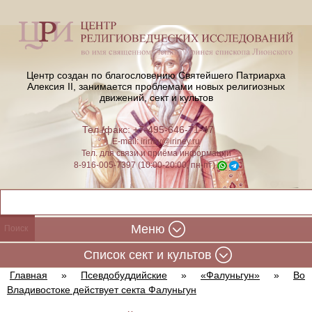
Центр создан по благословению Святейшего Патриарха
Алексия II,
занимается проблемами новых религиозных
движений, сект и культов
Тел./факс: +7-495-646-71-47
E-mail:
iriney@iriney.ru
Тел. для связи и приёма информации
8-916-005-7397 (10:00-20:00, пн-пт)
Меню
Cписок сект и культов
Главная
»
Псевдобуддийские
»
«Фалуньгун»
»
Во
Владивостоке действует секта Фалуньгун