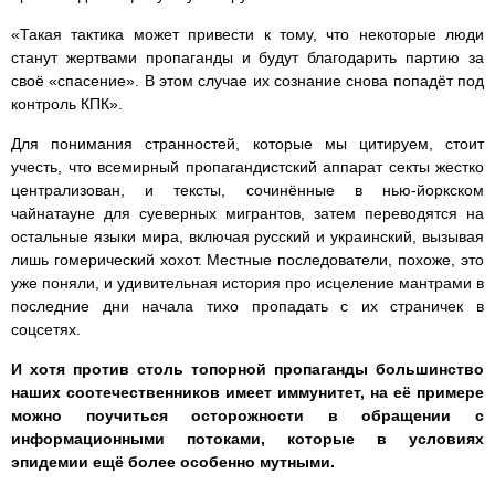
«Такая тактика может привести к тому, что некоторые люди
станут жертвами пропаганды и будут благодарить партию за
своё «спасение». В этом случае их сознание снова попадёт под
контроль КПК».
Для понимания странностей, которые мы цитируем, стоит
учесть, что всемирный пропагандистский аппарат секты жестко
централизован, и тексты, сочинённые в нью-йоркском
чайнатауне для суеверных мигрантов, затем переводятся на
остальные языки мира, включая русский и украинский, вызывая
лишь гомерический хохот. Местные последователи, похоже, это
уже поняли, и удивительная история про исцеление мантрами в
последние дни начала тихо пропадать с их страничек в
соцсетях.
И хотя против столь топорной пропаганды большинство
наших соотечественников имеет иммунитет, на её примере
можно поучиться осторожности в обращении с
информационными потоками, которые в условиях
эпидемии ещё более особенно мутными.