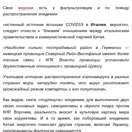
Свои
версии
есть у фалуньгуновцев и по поводу
распространения эпидемии.
«истинный источник вспышки COVID19 в
Италии
, вероятно,
следует отнести к “близким” отношениям между итальянским
правительством и коммунистической партией Китая.
«Наиболее сильно пострадавший район в Германии —
немецкая провинция Северный Рейн-Вестфалия имеет более
тесные связи с КПК. Власти провинции установили
дружественные отношения с провинцией Цзянсу.
Учитывая историю распространения коронавируса в разных
странах мира, нетрудно понять, что вирус уничтожает
кровожадный режим компартии и его попутчиков».
Как видим, секта «подтянула» эпидемию для выполнения двух
своих основных задач: саморекламы и чёрного пиара против
КНР. Впрочем, реальность вносит в культовую картину мира
свои коррективы. И в то время, как поборовший эпидемию
Китай энергично помогает другим странам, включая Украину,
пропагандисты фалуньгун сокрушаются: