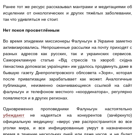
Ранее тот же ресурс рассказывал мантрами и медитациями об
исцелении от онкологических и других тяжёлых заболевании,
так что удивляться не стоит.
Нет покоя просветлённым
Во время эпидемии миссионеры Фалуньгун в Украине заметно
активизировались. Непрошенные рассылки на почту приходят с
разных адресов как русских, так и украинских сервисов.
Саморекламную статью «Вiд стрессiв та хвороб: східна
гімнастика допомагає українцям» им удалось продвинуть даже в
бывшую газету Днепропетровского облсовета «Зоря», которая
после приватизации зарабатывает как может. Аналогичные
публикации, неизменно оканчивающиеся ссылкой на сайт
фалуньгун и телефоном местного «координатора», регулярно
появляются и в других регионах.
Одновременно проповедники Фалуньгун настоятельно
убеждают
не надеяться на конкурентов (зачёркнуто)
официальную медицину: «вирус уже распространится во все
уголки мира, и все инфицированные умрут в назначенное
время в течение нескольких дней или даже часов, и не будет