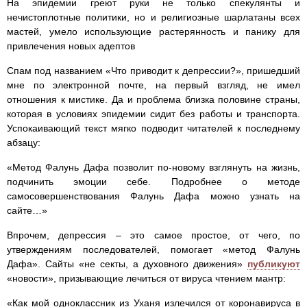
На эпидемии греют руки не только спекулянты и
нечистоплотные политики, но и религиозные шарлатаны всех
мастей, умело использующие растерянность и панику для
привлечения новых адептов
Спам под названием «Что приводит к депрессии?», пришедший
мне по электронной почте, на первый взгляд, не имел
отношения к мистике. Да и проблема близка половине страны,
которая в условиях эпидемии сидит без работы и транспорта.
Успокаивающий текст мягко подводит читателей к последнему
абзацу:
«Метод Фалунь Дафа позволит по-новому взглянуть на жизнь,
подчинить эмоции себе. Подробнее о методе
самосовершенствования Фалунь Дафа можно узнать на
сайте…»
Впрочем, депрессия – это самое простое, от чего, по
утверждениям последователей, помогает «метод Фалунь
Дафа». Сайты «не секты, а духовного движения»
публикуют
«новости», призывающие лечиться от вируса чтением мантр:
«Как мой одноклассник из Уханя излечился от коронавируса в