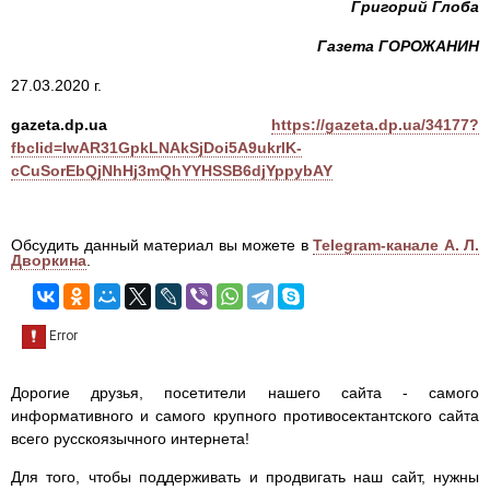
Григорий Глоба
Газета ГОРОЖАНИН
27.03.2020 г.
gazeta.dp.ua
https://gazeta.dp.ua/34177?
fbclid=IwAR31GpkLNAkSjDoi5A9ukrlK-
cCuSorEbQjNhHj3mQhYYHSSB6djYppybAY
Обсудить данный материал вы можете в
Telegram-канале А. Л.
Дворкина
.
Дорогие друзья, посетители нашего сайта - самого
информативного и самого крупного противосектантского сайта
всего русскоязычного интернета!
Для того, чтобы поддерживать и продвигать наш сайт, нужны