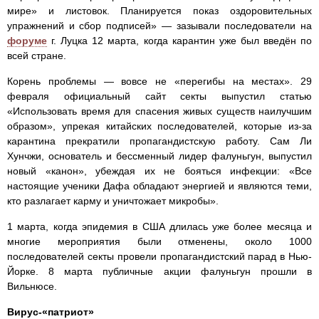
мире» и листовок. Планируется показ оздоровительных
упражнений и сбор подписей» — зазывали последователи на
форуме
г. Луцка 12 марта, когда карантин уже был введён по
всей стране.
Корень проблемы — вовсе не «перегибы на местах». 29
февраля официальный сайт секты выпустил статью
«Использовать время для спасения живых существ наилучшим
образом», упрекая китайских последователей, которые из-за
карантина прекратили пропагандистскую работу. Сам Ли
Хунчжи, основатель и бессменный лидер фалуньгун, выпустил
новый «канон», убеждая их не бояться инфекции: «Все
настоящие ученики Дафа обладают энергией и являются теми,
кто разлагает карму и уничтожает микробы».
1 марта, когда эпидемия в США длилась уже более месяца и
многие мероприятия были отменены, около 1000
последователей секты провели пропагандистский парад в Нью-
Йорке. 8 марта публичные акции фалуньгун прошли в
Вильнюсе.
Вирус-«патриот»