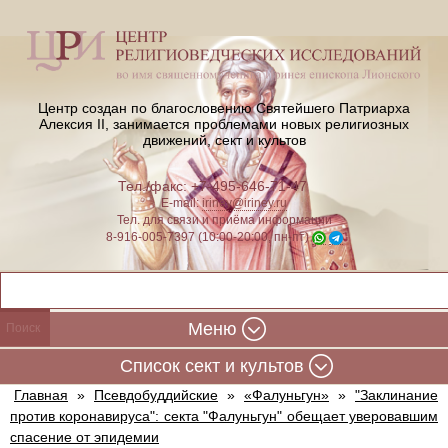
Центр создан по благословению Святейшего Патриарха
Алексия II,
занимается проблемами новых религиозных
движений, сект и культов
Тел./факс: +7-495-646-71-47
E-mail:
iriney@iriney.ru
Тел. для связи и приёма информации
8-916-005-7397 (10:00-20:00, пн-пт)
Меню
Cписок сект и культов
Главная
»
Псевдобуддийские
»
«Фалуньгун»
»
"Заклинание
против коронавируса": секта "Фалуньгун" обещает уверовавшим
спасение от эпидемии