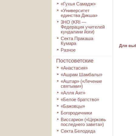
«Гухья Самадж»
«Университет
единства Дикша»
3HO (KRI ―
Федерация учителей
кундалини йоги)
Секта Пракаша
Кумара
Для выб
Разное
Постсоветские
«Анастасия»
«Ашрам Шамбалы»
«Аштар» («Лечение
святыми»)
«Алля Аят»
«Белое братство»
«Бажовцы»
Богородичники
Виссарион («Церковь
последнего завета»)
Секта Белодеда