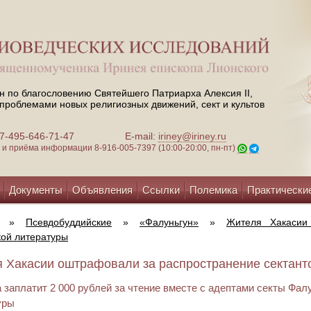
н по благословению Святейшего Патриарха Алексия II,
проблемами новых религиозных движений, сект и культов
 +7-495-646-71-47
E-mail:
iriney@iriney.ru
зи и приёма информации
8-916-005-7397 (10:00-20:00, пн-пт)
Документы
Объявления
Ссылки
Полемика
Практически
»
Псевдобуддийские
»
«Фалуньгун»
»
Жителя Хакасии
кой литературы
 Хакасии оштрафовали за распространение сектантск
заплатит 2 000 рублей за чтение вместе с адептами секты Фал
уры