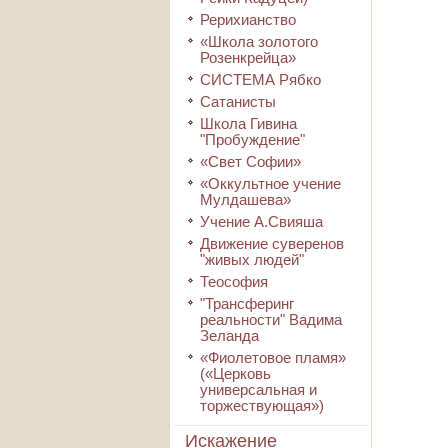
Рерихианство
«Школа золотого
Розенкрейца»
СИСТЕМА Рябко
Сатанисты
Школа Гивина
"Пробуждение"
«Свет Софии»
«Оккультное учение
Мулдашева»
Учение А.Свияша
Движение суверенов
"живых людей"
Теософия
"Трансферинг
реальности" Вадима
Зеланда
«Фиолетовое пламя»
(«Церковь
универсальная и
торжествующая»)
Искажение