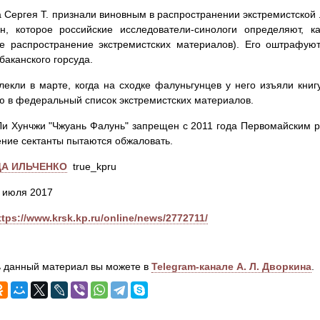
 Сергея Т. признали виновным в распространении экстремистской
н, которое российские исследователи-синологи определяют, ка
е распространение экстремистских материалов). Его оштрафую
баканского горсуда.
лекли в марте, когда на сходке фалуньгунцев у него изъяли книг
 в федеральный список экстремистских материалов.
Ли Хунчжи "Чжуань Фалунь" запрещен с 2011 года Первомайским 
ние сектанты пытаются обжаловать.
А ИЛЬЧЕНКО
true_kpru
 июля 2017
ttps://www.krsk.kp.ru/online/news/2772711/
 данный материал вы можете в
Telegram-канале А. Л. Дворкина
.