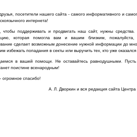
друзья, посетители нашего сайта - самого информативного и самог
сскоязычного интернета!
, чтобы поддерживать и продвигать наш сайт, нужны средства
цию, которая помогла вам и вашим близким, пожалуйста,
вание сделает возможным донесение нужной информации до мног
им избежать попадания в секты или выручить тех, кто уже оказался
аемся в вашей помощи. Не оставайтесь равнодушными. Пусть 
танет поистине всенародным!
- огромное спасибо!
А. Л. Дворкин и вся редакция сайта Цент