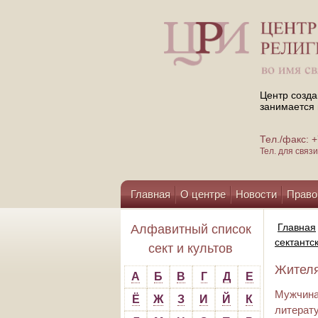
Центр созда
занимается 
Тел./факс:
Тел. для свя
Главная
О центре
Новости
Право
Помощь центру
Главная
Алфавитный список
сектантс
сект и культов
Жителя
А
Б
В
Г
Д
Е
Мужчина 
Ё
Ж
З
И
Й
К
литерат