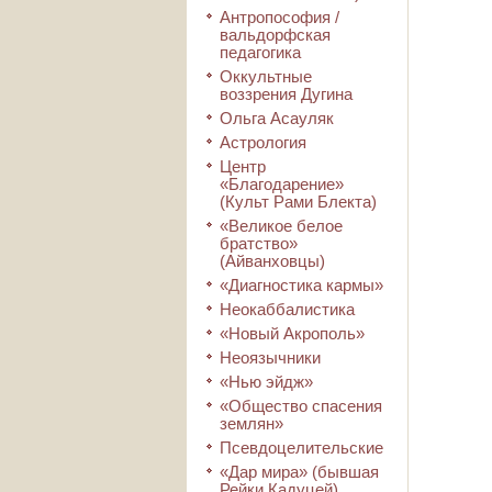
Антропософия /
вальдорфская
педагогика
Оккультные
воззрения Дугина
Ольга Асауляк
Астрология
Центр
«Благодарение»
(Культ Рами Блекта)
«Великое белое
братство»
(Айванховцы)
«Диагностика кармы»
Неокаббалистика
«Новый Акрополь»
Неоязычники
«Нью эйдж»
«Общество спасения
землян»
Псевдоцелительские
«Дар мира» (бывшая
Рейки Кадуцей)