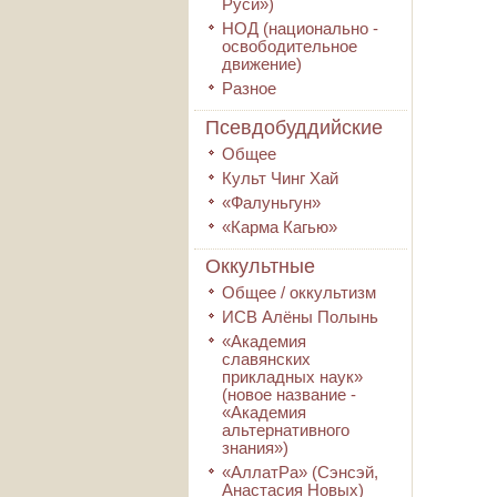
Руси»)
НОД (национально -
освободительное
движение)
Разное
Псевдобуддийские
Общее
Культ Чинг Хай
«Фалуньгун»
«Карма Кагью»
Оккультные
Общее / оккультизм
ИСВ Алёны Полынь
«Академия
славянских
прикладных наук»
(новое название -
«Академия
альтернативного
знания»)
«АллатРа» (Сэнсэй,
Анастасия Новых)