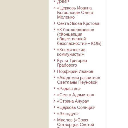
ДЭИР
«Церковь Иоанна
Богослова» Олега
Моленко
Секта Якова Кротова
«К богодержавию»
(«Концепция
общественной
безопасности» – КОБ)
«Космические
коммунисты»
Культ Григория
Грабового
Порфирий Иванов
«Академия развития»
Светланы Пеуновой
«Радастея»
«Секта Адамитов»
«Страна Анура»
«Церковь Солнца»
«Эксодус»
Маслов («Союз
Сотворцов Святой