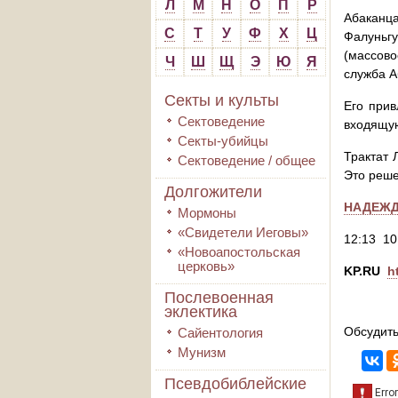
Л
М
Н
О
П
Р
Абаканца
С
Т
У
Ф
Х
Ц
Фалуньгу
(массово
Ч
Ш
Щ
Э
Ю
Я
служба А
Секты и культы
Его прив
Сектоведение
входящую
Секты-убийцы
Трактат 
Сектоведение / общее
Это реше
Долгожители
НАДЕЖД
Мормоны
«Свидетели Иеговы»
12:13 10
«Новоапостольская
церковь»
KP.RU
h
Послевоенная
эклектика
Обсудить
Сайентология
Мунизм
Псевдобиблейские