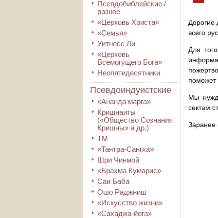
Псевдобиблейские /
разное
«Церковь Христа»
Дорогие 
«Семья»
всего ру
Уитнесс Ли
Для того
«Церковь
информа
Всемогущего Бога»
пожертво
Неопятидесятники
поможет 
Псевдоиндуистские
Мы нужд
«Ананда марга»
сектам с
Кришнаиты
(«Общество Сознания
Заранее 
Кришны» и др.)
ТМ
«Тантра-Сангха»
Шри Чинмой
«Брахма Кумарис»
Саи Баба
Ошо Раджниш
«Искусство жизни»
«Сахаджа-йога»