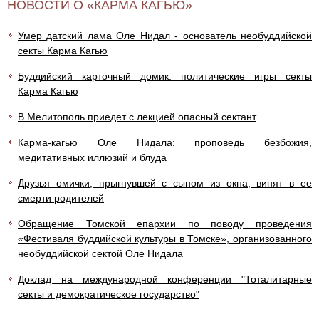
НОВОСТИ О «КАРМА КАГЬЮ»
Умер датский лама Оле Нидал - основатель необуддийской
секты Карма Кагью
Буддийский карточный домик: политические игры секты
Карма Кагью
В Мелитополь приедет с лекцией опасный сектант
Карма-кагью Оле Нидала: проповедь безбожия,
медитативных иллюзий и блуда
Друзья омички, прыгнувшей с сыном из окна, винят в ее
смерти родителей
Обращение Томской епархии по поводу проведения
«Фестиваля буддийской культуры в Томске», организованного
необуддийской сектой Оле Нидала
Доклад на международной конференции "Тоталитарные
секты и демократическое государство"