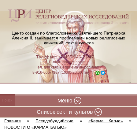
Центр создан по благословению Святейшего Патриарха
Алексия II,
занимается проблемами новых религиозных
движений, сект и культов
Тел./факс: +7-495-646-71-47
E-mail:
iriney@iriney.ru
Тел. для связи и приёма информации
8-916-005-7397 (10:00-20:00, пн-пт)
Меню
Cписок сект и культов
Главная
»
Псевдобуддийские
»
«Карма Кагью»
»
НОВОСТИ О «КАРМА КАГЬЮ»