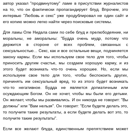
автор указал "продвинутому" ламе в присутствии журналистов
на то, что он фактически пропагандирует блуд. Впрочем, это
интервью "Любовь и секс" уже продублировал не один сайт и
его копию можно легко найти через поисковые системы.
Для ламы Оле Нидала сами по себе блуд и прелюбодеяние, ни
моральны, не аморальны: "Будда очень мудр, потому что
держится в стороне от всех проблем, связанных с
сексуальностью... Секс, как и все остальные вещи, подчиняется
закону кармы. Если мы используем свое тело для того, чтобы
приносить другим счастье, мы создаем хорошую карму, и из
этого будет возникать что-то очень хорошее. Но, если мы
используем свое тело для того, чтобы беспокоить других,
причинять им сексуальный вред, то из этого будет возникать
что-то негативное. Будда не является догматичным или
осуждающим Богом. Он не хочет, чтобы мы были его детьми.
Он желает, чтобы мы развивались. И он никогда не говорит: "Вы
должны" или "Вам нельзя". Он говорит: "Если будете делать это,
то получите такие результаты, а если будете делать вот это, то
получите такие результаты".
Если все желают блуда, единственным препятствием может