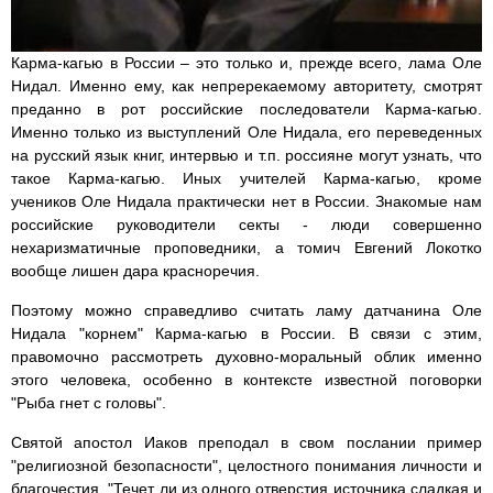
Карма-кагью в России – это только и, прежде всего, лама Оле
Нидал. Именно ему, как непререкаемому авторитету, смотрят
преданно в рот российские последователи Карма-кагью.
Именно только из выступлений Оле Нидала, его переведенных
на русский язык книг, интервью и т.п. россияне могут узнать, что
такое Карма-кагью. Иных учителей Карма-кагью, кроме
учеников Оле Нидала практически нет в России. Знакомые нам
российские руководители секты - люди совершенно
нехаризматичные проповедники, а томич Евгений Локотко
вообще лишен дара красноречия.
Поэтому можно справедливо считать ламу датчанина Оле
Нидала "корнем" Карма-кагью в России. В связи с этим,
правомочно рассмотреть духовно-моральный облик именно
этого человека, особенно в контексте известной поговорки
"Рыба гнет с головы".
Святой апостол Иаков преподал в свом послании пример
"религиозной безопасности", целостного понимания личности и
благочестия. "Течет ли из одного отверстия источника сладкая и