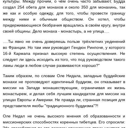
культуры. Между прочим, о чём очень часто забывают, Будда
создал 254 обета для монахов и около 350 для монахинь, так
же как и особую одежду, для того, чтобы провести границу
между ними и обычным обществом. Он хотел, чтобы
придерживающиеся безбрачия вращались в своём кругу, внутри
своей общины. Дело монаха - монастырь, а не улица….
….Ты явно не очень доверяешь пользе трёхлетних уединений
во Франции. Но там ими руководит Гендюн Ринпоче, у которого
16-й Кармапа признал высокую степень осуществления. Не
следует ли здесь исходить из того, что под руководством такого
ламы люди в любом случае развиваются хорошо?"
Таким образом, по словам Оле Нидала, западные буддийские
монахи не проповедуют идентичный буддизм, он отказывает в
миссии на Западе монашествующим, ограничивая их жизнь
монастырем, и делая себя лучшим кандидатом для миссии на
улицах Европы и Америки. Не правда ли, странная позиция для
представителя якобы "традиционного буддизма"?!
Оле Нидал не очень высокого мнения об образованности и
миссионерских способностях коренных тибетцев. Его спросили: