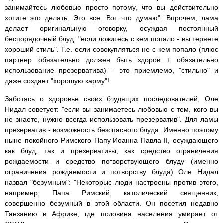
занимайтесь любовью просто потому, что вы действительно
хотите это делать. Это все. Вот что думаю". Впрочем, лама
делает оригинальную оговорку, осуждая постоянный
беспорядочный блуд: "если ложитесь с кем попало - вы теряете
хороший стиль". Т.е. если совокупляться не с кем попало (плюс
партнер обязательно должен быть здоров + обязательно
использование презерватива) – это приемлемо, "стильно" и
даже создает "хорошую карму"!
Заботясь о здоровье своих блудящих последователей, Оле
Нидал советует: "если вы занимаетесь любовью с тем, кого вы
не знаете, нужно всегда использовать презерватив". Для ламы
презерватив - возможность безопасного блуда. Именно поэтому
ныне покойного Римского Папу Иоанна Павла II, осуждающего
как блуд, так и презервативы, как средство ограничения
рождаемости и средство потворствующего блуду (именно
ограничения рождаемости и потворству блуда) Оле Нидал
назвал "безумным": "Некоторые люди настроены против этого,
например, Папа Римский, католический священник,
совершенно безумный в этой области. Он посетил недавно
Танзанию в Африке, где половина населения умирает от