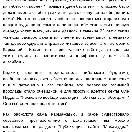
"Не способствует ли это резкому отчуждению твоих центров от
их тибетских корней? Раньше пуджи были тем, что можно было
делать вместе с тибетцами и что давало ощущение общности с
ними". На что он заявил: "Любого, кто желает, мы отправляем к
певцам пудж, но на самом деле наши тибетские гости в первую
очередь хотят знать, как нам удалось в течение 25 лет с таким
успехом распространять их учение по всему миру, а недавно
так здорово одурачить красных китайцев во всей этой истории с
Кармапой… Кроме того, приезжающие тибетцы в основном
хотят ходить по магазинам и шлифовать у нас свой
английский…"
Видимо, коренные представители тибетского буддизма,
особенно монахи, очень быстро поняли настоящее отношение
к ним датчанина и его снобизм, что появление взаимной
прохлады стало очевидной и для простых адептов секты Оле
Нидала: "Насколько вообще важна для тебя связь с тибетцами?
Они всё реже посещают центры".
Как расколота сама Карма-кагью, и какое существовало
серьезное противостояние с Далай-ламой вы можете
ознакомиться в разделе "Публикации" сайта "Махамудра":