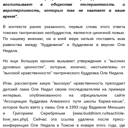
воспитывает в обществе толерантность и
веротерпимость, которых так не хватает в наше
время".
В контексте ранее указанного, первые слова этого ответа
томских тантрических необуддистов, являются циничной ложью.
По нашему мнению, ни в коей мере нельзя поставить знак
равенства между "буддизмом" и буддизмом в версии Оле
Нидала.
Но еще большую иронию вызывает утверждение о "высоких
духовных ценностях", которые, конечно, неотъемлемы от
"высокой нравственности" тантрического буддизма Оле Нидала.
Итак, рассмотрим какую "высокую" нравственность преподает
датский лама Оле Нидал своим последователям на примере
интервью, опубликованного на официальном сайте
"Ассоциации буддизма Алмазного пути школы Карма-кагью",
которое было взято у ламы Оле в 1993 году Вадимом Меньших
и Григорием Серебряным [www.buddhism.ru/teach/ole-
love_sex.php]. Сейчас эта ссылка удалена после пресс-
конференции Оле Нидала в Томске в январе этого года, где