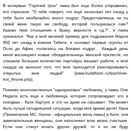
В интервью "Горячий трон" лама был еще более откровенен,
его спросили: "О тебе говорят, что ещё несколько лет назад у
тебя было необычайно много подруг. Предоставляешь ли ты
своей жене такую же свободу, которой пользуешься сам?
Каково твоё отношение к браку, верности и т.д.?", и лама
признался: "Как и мой великий пример для подражания Марпа
950 лет назад в южном Тибете, я основал первые группы от
Осло до Афин, полагаясь на близких подруг… Каждый день
меня восхищают новые обладательницы женской прелести, но
слишком большое количество партнёрш мешает работе, а моё
сердце не выносит того, что мне приходится разочаровывать
открытых мне людей" [www.buddhism.ru/teach/ole-
hot_throne.php].
Помимо многочисленных "одноразовых" любовниц, у ламы Оле
Нидала есть еще и любовница, которая сопровождает его в
поездках - Кати Хартунг, и это он даже не скрывает: "Не может
быть лучше сегодняшней ситуации, когда моё время делят Хана
(Примечание МС. Ханна - официальная жена ламы) и Кати; они
замечательные женщины, они наполняют мою жизнь счастьем.
Если они станут искать других друзей, то я их не буду