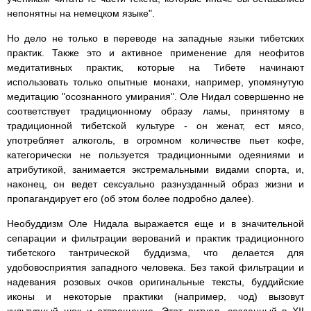
непонятны на немецком языке".
Но дело не только в переводе на западные языки тибетских
практик. Также это и активное применение для неофитов
медитативных практик, которые на Тибете начинают
использовать только опытные монахи, например, упомянутую
медитацию "осознанного умирания". Оле Нидал совершенно не
соответствует традиционному образу ламы, принятому в
традиционной тибетской культуре - он женат, ест мясо,
употребляет алкоголь, в огромном количестве пьет кофе,
категорически не пользуется традиционными одеяниями и
атрибутикой, занимается экстремальными видами спорта, и,
наконец, он ведет сексуально разнузданный образ жизни и
пропагандирует его (об этом более подробно далее).
Необуддизм Оле Нидала выражается еще и в значительной
сепарации и фильтрации верований и практик традиционного
тибетского тантрической буддизма, что делается для
удобовосприятия западного человека. Без такой фильтрации и
надевания розовых очков оригинальные тексты, буддийские
иконы и некоторые практики (например, чод) вызовут