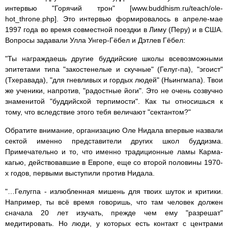
интервью "Горячий трон" [www.buddhism.ru/teach/ole-
hot_throne.php]. Это интервью формировалось в апреле-мае
1997 года во время совместной поездки в Лиму (Перу) и в США.
Вопросы задавали Улла Унгер-Гёбел и Дэтлев Гёбел:
"Ты награждаешь другие буддийские школы всевозможными
эпитетами типа "закостенелые и скучные" (Гелуг-па), "эгоист"
(Тхеравада), "для гневливых и гордых людей" (Ньингмапа). Твои
же ученики, напротив, "радостные йоги". Это не очень созвучно
знаменитой "буддийской терпимости". Как ты относишься к
тому, что вследствие этого тебя величают "сектантом?"
Обратите внимание, организацию Оле Нидала впервые назвали
сектой именно представители других школ буддизма.
Примечательно и то, что именно традиционные ламы Карма-
кагью, действовавшие в Европе, еще со второй половины 1970-
х годов, первыми выступили против Нидала.
"…Гелугпа - излюбленная мишень для твоих шуток и критики.
Например, ты всё время говоришь, что там человек должен
сначала 20 лет изучать, прежде чем ему "разрешат"
медитировать. Но люди, у которых есть контакт с центрами