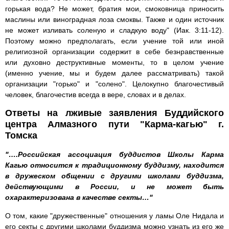
горькая вода? Не может, братия мои, смоковница приносить
маслины или виноградная лоза смоквы. Также и один источник
не может изливать соленую и сладкую воду" (Иак. 3:11-12).
Поэтому можно предполагать, если учение той или иной
религиозной организации содержит в себе безнравственные
или духовно деструктивные моменты, то в целом учение
(именно учение, мы и будем далее рассматривать) такой
организации "горько" и "солено". Целокупно благочестивый
человек, благочестив всегда в вере, словах и в делах.
Ответы на лживые заявления Буддийского
центра Алмазного пути "Карма-кагью" г.
Томска
"….Российская ассоциация буддистов Школы Карма
Кагью относится к традиционному буддизму, находится
в дружеском общении с другими школами буддизма,
действующими в России, и не может быть
охарактеризована в качестве секты…"
О том, какие "дружественные" отношения у ламы Оле Нидала и
его секты с другими школами буддизма можно узнать из его же