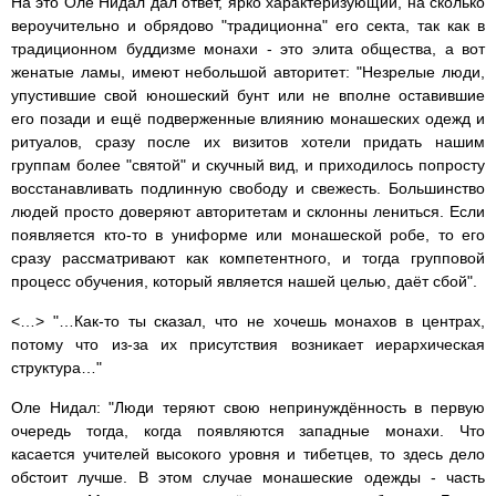
На это Оле Нидал дал ответ, ярко характеризующий, на сколько
вероучительно и обрядово "традиционна" его секта, так как в
традиционном буддизме монахи - это элита общества, а вот
женатые ламы, имеют небольшой авторитет: "Незрелые люди,
упустившие свой юношеский бунт или не вполне оставившие
его позади и ещё подверженные влиянию монашеских одежд и
ритуалов, сразу после их визитов хотели придать нашим
группам более "святой" и скучный вид, и приходилось попросту
восстанавливать подлинную свободу и свежесть. Большинство
людей просто доверяют авторитетам и склонны лениться. Если
появляется кто-то в униформе или монашеской робе, то его
сразу рассматривают как компетентного, и тогда групповой
процесс обучения, который является нашей целью, даёт сбой".
<…> "…Как-то ты сказал, что не хочешь монахов в центрах,
потому что из-за их присутствия возникает иерархическая
структура…"
Оле Нидал: "Люди теряют свою непринуждённость в первую
очередь тогда, когда появляются западные монахи. Что
касается учителей высокого уровня и тибетцев, то здесь дело
обстоит лучше. В этом случае монашеские одежды - часть