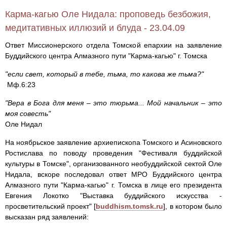
Карма-кагью Оле Нидала: проповедь безбожия,
медитативных иллюзий и блуда - 23.04.09
Ответ Миссионерского отдела Томской епархии на заявление
Буддийского центра Алмазного пути "Карма-кагью" г. Томска
"если свет, который в тебе, тьма, то какова же тьма?"
Мф.6:23
"Вера в Бога для меня – это тюрьма... Мой начальник – это
моя совесть"
Оле Нидал
На ноябрьское заявление архиепископа Томского и Асиновского
Ростислава по поводу проведения "Фестиваля буддийской
культуры в Томске", организованного необуддийской сектой Оле
Нидала, вскоре последовал ответ МРО Буддийского центра
Алмазного пути "Карма-кагью" г. Томска в лице его президента
Евгения Локотко "Выставка буддийского искусства -
просветительский проект" [
buddhism.tomsk.ru
], в котором было
высказан ряд заявлений: