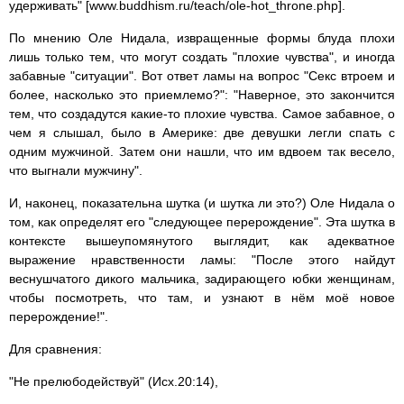
удерживать" [www.buddhism.ru/teach/ole-hot_throne.php].
По мнению Оле Нидала, извращенные формы блуда плохи
лишь только тем, что могут создать "плохие чувства", и иногда
забавные "ситуации". Вот ответ ламы на вопрос "Секс втроем и
более, насколько это приемлемо?": "Наверное, это закончится
тем, что создадутся какие-то плохие чувства. Самое забавное, о
чем я слышал, было в Америке: две девушки легли спать с
одним мужчиной. Затем они нашли, что им вдвоем так весело,
что выгнали мужчину".
И, наконец, показательна шутка (и шутка ли это?) Оле Нидала о
том, как определят его "следующее перерождение". Эта шутка в
контексте вышеупомянутого выглядит, как адекватное
выражение нравственности ламы: "После этого найдут
веснушчатого дикого мальчика, задирающего юбки женщинам,
чтобы посмотреть, что там, и узнают в нём моё новое
перерождение!".
Для сравнения:
"Не прелюбодействуй" (Исх.20:14),