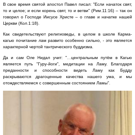
В свое время святой апостол Павел писал: "Если начаток свят,
то и целое; и если корень свят, то и ветви" (Рим.11:16) – так он
говорил о Господе Иисусе Христе – о главе и начатке нашей
Церкви (Кол.1:18).
Как свидетельствуют религиоведы, в целом в школе Карма-
кагью почитание лам развито особенно сильно, - это является
характерной чертой тантрического буддизма.
Да и сам Оле Нидал учит: "…центральным путём в Кагью
является путь "Гуру-йоги", медитации на Ламу. Благодаря
преданности и способности видеть Ламу как Будду
раскрываются драгоценные качества нашего ума, и мы
отождествляемся с совершенным состоянием Ламы".