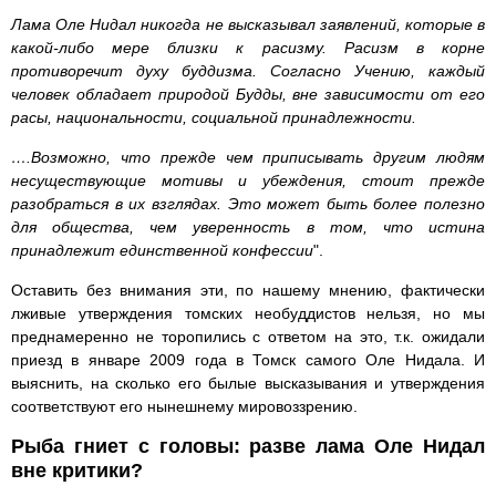
Лама Оле Нидал никогда не высказывал заявлений, которые в
какой-либо мере близки к расизму. Расизм в корне
противоречит духу буддизма. Согласно Учению, каждый
человек обладает природой Будды, вне зависимости от его
расы, национальности, социальной принадлежности.
….Возможно, что прежде чем приписывать другим людям
несуществующие мотивы и убеждения, стоит прежде
разобраться в их взглядах. Это может быть более полезно
для общества, чем уверенность в том, что истина
принадлежит единственной конфессии
".
Оставить без внимания эти, по нашему мнению, фактически
лживые утверждения томских необуддистов нельзя, но мы
преднамеренно не торопились с ответом на это, т.к. ожидали
приезд в январе 2009 года в Томск самого Оле Нидала. И
выяснить, на сколько его былые высказывания и утверждения
соответствуют его нынешнему мировоззрению.
Рыба гниет с головы: разве лама Оле Нидал
вне критики?