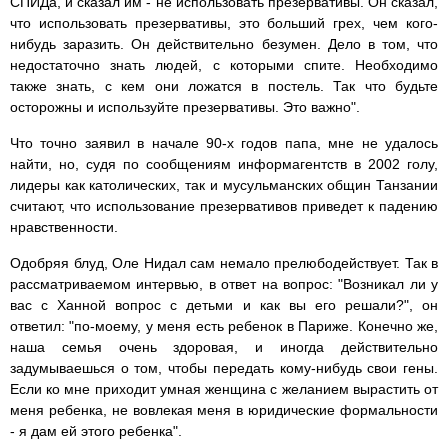
СПИДа, и сказал им - не использовать презервативы. Он сказал,
что использовать презервативы, это больший грех, чем кого-
нибудь заразить. Он действительно безумен. Дело в том, что
недостаточно знать людей, с которыми спите. Необходимо
также знать, с кем они ложатся в постель. Так что будьте
осторожны и используйте презервативы. Это важно".
Что точно заявил в начале 90-х годов папа, мне не удалось
найти, но, судя по сообщениям информагентств в 2002 голу,
лидеры как католических, так и мусульманских общин Танзании
считают, что использование презервативов приведет к падению
нравственности.
Одобряя блуд, Оле Нидал сам немало прелюбодействует. Так в
рассматриваемом интервью, в ответ на вопрос: "Возникал ли у
вас с Ханной вопрос с детьми и как вы его решали?", он
ответил: "по-моему, у меня есть ребенок в Париже. Конечно же,
наша семья очень здоровая, и иногда действительно
задумываешься о том, чтобы передать кому-нибудь свои гены.
Если ко мне приходит умная женщина с желанием вырастить от
меня ребенка, не вовлекая меня в юридические формальности
- я дам ей этого ребенка".