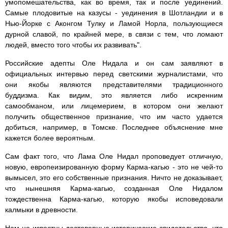
умопомешательства, как во время, так и после уединений.
Самые плодовитые на казусы - уединения в Шотландии и в
Нью-Йорке с Аконгом Тулку и Ламой Норла, пользующиеся
дурной славой, по крайней мере, в связи с тем, что ломают
людей, вместо того чтобы их развивать".
Российские адепты Оле Нидала и он сам заявляют в
официальных интервью перед светскими журналистами, что
они якобы являются представителями традиционного
буддизма. Как видим, это является либо искренним
самообманом, или лицемерием, в котором они желают
получить общественное признание, что им часто удается
добиться, например, в Томске. Последнее объяснение мне
кажется более вероятным.
Сам факт того, что Лама Оле Нидал проповедует отличную,
новую, европеизированную форму Карма-кагью - это не чей-то
вымысел, это его собственные признания. Ничто не доказывает,
что нынешняя Карма-кагью, созданная Оле Нидалом
тождественна Карма-кагью, которую якобы исповедовали
калмыки в древности.