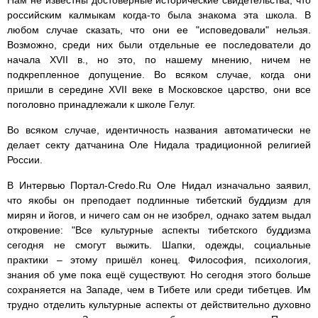
Нам не известны достоверные исторические свидетельства, что
российским калмыкам когда-то была знакома эта школа. В
любом случае сказать, что они ее "исповедовали" нельзя.
Возможно, среди них были отдельные ее последователи до
начала XVII в., но это, по нашему мнению, ничем не
подкрепленное допущение. Во всяком случае, когда они
пришли в середине XVII веке в Московское царство, они все
поголовно принадлежали к школе Гелуг.
Во всяком случае, идентичность названия автоматически не
делает секту датчанина Оле Нидала традиционной религией
России.
В Интервью Портал-Credo.Ru Оле Нидал изначально заявил,
что якобы он преподает подлинные тибетский буддизм для
мирян и йогов, и ничего сам он не изобрел, однако затем выдал
откровение: "Все культурные аспекты тибетского буддизма
сегодня не смогут выжить. Шапки, одежды, социальные
практики – этому пришёл конец. Философия, психология,
знания об уме пока ещё существуют. Но сегодня этого больше
сохраняется на Западе, чем в Тибете или среди тибетцев. Им
трудно отделить культурные аспекты от действительно духовно