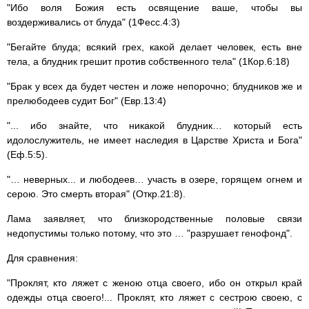
"Ибо воля Божия есть освящение ваше, чтобы вы
воздерживались от блуда" (1Фесс.4:3)
"Бегайте блуда; всякий грех, какой делает человек, есть вне
тела, а блудник грешит против собственного тела" (1Кор.6:18)
"Брак у всех да будет честен и ложе непорочно; блудников же и
прелюбодеев судит Бог" (Евр.13:4)
"... ибо знайте, что никакой блудник… который есть
идолослужитель, не имеет наследия в Царстве Христа и Бога"
(Еф.5:5).
"… неверных... и любодеев… участь в озере, горящем огнем и
серою. Это смерть вторая" (Откр.21:8).
Лама заявляет, что близкородственные половые связи
недопустимы только потому, что это … "разрушает генофонд".
Для сравнения:
"Проклят, кто ляжет с женою отца своего, ибо он открыл край
одежды отца своего!... Проклят, кто ляжет с сестрою своею, с