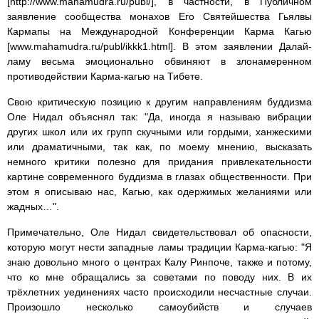
[http://www.mahamudra.ru/publ/], в частности, в Публичном
заявление сообщества монахов Его Святейшества Гьялвы
Кармапы на Международной Конференции Карма Кагью
[www.mahamudra.ru/publ/ikkk1.html]. В этом заявлении Далай-
ламу весьма эмоционально обвиняют в злонамеренном
противодействии Карма-кагью на Тибете.
Свою критическую позицию к другим направлениям буддизма
Оле Нидал объяснял так: "Да, иногда я называю вибрации
других школ или их групп скучными или гордыми, ханжескими
или драматичными, так как, по моему мнению, высказать
немного критики полезно для придания привлекательности
картине современного буддизма в глазах общественности. При
этом я описываю нас, Кагью, как одержимых желаниями или
жадных…".
Примечательно, Оле Нидал свидетельствовал об опасности,
которую могут нести западные ламы традиции Карма-кагью: "Я
знаю довольно много о центрах Калу Ринпоче, также и потому,
что ко мне обращались за советами по поводу них. В их
трёхлетних уединениях часто происходили несчастные случаи.
Произошло несколько самоубийств и случаев