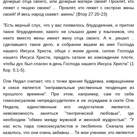
дочерью отца своего, или дочерью матери своей! Проклят, кто
ляжет с тещею своею! … Проклят, кто ляжет с сестрою жены
своей! И весь народ скажет: аминь" (Втор 27:20-23)
"Есть верный слух, что у вас появилось блудодеяние, и притом
такое блудодеяние, какого не слышно даже у язычников, что
некто вместо жены имеет жену отца своего. А я…решил ..
сделавшего такое дело, в собрании вашем во имя Господа
нашего Иисуса Христа, обще с моим духом, силою Господа
нашего Иисуса Христа, предать сатане во измождение плоти,
чтобы дух был спасен в день Господа нашего Иисуса Христа" (1
Кор. 5:1-5).
Оле Нидал считает, что с точки зрения буддизма, извращением
в сексе является "неправильные умственные тенденции из
прошлого времени". При этом, например, сам по себе
гомосексуализм непредосудителен и не осуждаем в секте Оле
Нидала, единственным его недостатком является…
невозможность заняться "тантрической любовью", где
необходим "обмен между мужской и женской мудростью": "У
нас есть пара гомосексуалистов и лесбиянок. Сначала мне
казалось, что они очень забавны… Те мои ученики, кто является