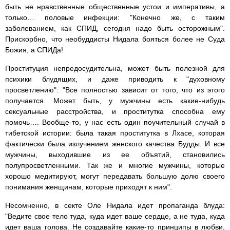
быть не нравственные общественные устои и императивы, а
только… половые инфекции: "Конечно же, с таким
заболеванием, как СПИД, сегодня надо быть осторожным".
Прискорбно, что необуддисты Нидала бояться более не Суда
Божия, а СПИДа!
Проституция непредосудительна, может быть полезной для
психики блудящих, и даже приводить к "духовному
просветлению": "Все полностью зависит от того, что из этого
получается. Может быть, у мужчины есть какие-нибудь
сексуальные расстройства, и проститутка способна ему
помочь…. Вообще-то, у нас есть один поучительный случай в
тибетской истории: была такая проститутка в Лхасе, которая
фактически была излучением женского качества Будды. И все
мужчины, выходившие из ее объятий, становились
полупросветленными. Так же и многие мужчины, которые
хорошо медитируют, могут передавать большую долю своего
понимания женщинам, которые приходят к ним".
Несомненно, в секте Оле Нидала идет пропаганда блуда:
"Ведите свое тело туда, куда идет ваше сердце, а не туда, куда
идет ваша голова. Не создавайте какие-то принципы в любви,