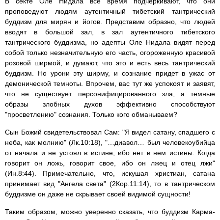
В секте Оле Нидала все время подчеркивают, что они
проповедуют людям аутентичный тибетский тантрический
буддизм для мирян и йогов. Представим образно, что людей
вводят в большой зал, в зал аутентичного тибетского
тантрического буддизма, но адепты Оле Нидала видят перед
собой только незначительную его часть, огороженную красивой
розовой ширмой, и думают, что это и есть весь тантрический
буддизм. Но урони эту ширму, и сознание придет в ужас от
демонической темноты. Впрочем, вас тут же успокоят и заявят,
что не существует персонифицированного зла, а темные
образы злобных духов эффективно способствуют
"просветлению" сознания. Только кого обманываем?
Сын Божий свидетельствовал Сам: "Я видел сатану, спадшего с
неба, как молнию" (Лк.10:18), "…диавол… был человекоубийца
от начала и не устоял в истине, ибо нет в нем истины. Когда
говорит он ложь, говорит свое, ибо он лжец и отец лжи"
(Ин.8:44). Примечательно, что, искушая христиан, сатана
принимает вид "Ангела света" (2Кор.11:14), то в тантрическом
буддизме он даже не скрывает своей видимой сущности!
Таким образом, можно уверенно сказать, что буддизм Карма-