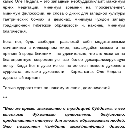
кагью Оле Нидала – это западный необуддизм-лайт: максимум
ярких медитаций, минимум времени на "просветление",
минимум философии, ни слова о диких для западной культуры
тантрических божках и демонах, минимум чуждой западу
традиционной тибетской обрядовости и, наконец, минимум
благочестия.
Бога нет, будь свободен, развлекай себя медитативными
мечтаниями в иллюзорном мире, наслаждайся сексом и не
причиняй вреда ближним – не удивительно, что это ложится на
благоприятную современную все более десакрализирующую
почву! Когда Бог в душе исчез, но хочется некоего духовного
суррогата, иллюзии духовности – Карма-кагью Оле Нидала –
идеальный вариант.
Только суррогат этот, по нашему мнению, демонический.
***
"Вто же время, знакомство с традицией буддизма, с его
высокими духовными ценностями, безусловно,
представляет интерес для многих образованных людей.
Это позволяет углубить межкультурный диалог,