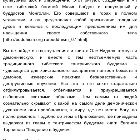
культурный шок и отвращение. Этот ритуал, созданный в XII
веке тибетской богиней Мачиг Лабдон и популярный у
буддистов Монголии. Его совершают в горах в полном
уединении, и он представляет собой призывание голодных
духов и демонов с последующим предложением им для
насыщения своего собственного тела
[http://buddhism.org.ru/buddhism_07.html].
Вы не найдете в выступлениях и книгах Оле Нидала темную и
демоническую, и вместе с тем неотъемлемую часть
традиционного тибетского тантрического буддизма –
чудовищный для христианского восприятия пантеон божеств и
демонов, изуверские практики, безнравственные и
деструктивные поучения. Все это в его секте старательно
отфильтровывается, отбеливается и приукрашивается
выборочно светлыми образами. Тем самым от людей
сознательно скрывают, к какой на самом деле демонической
духовности они приобщаются, к миру, где нет места Богу, но
полно демонов. Подобно об этом в Приложение, где приведены
выдержки из главы о тантрическом буддизме книги Евгения
Торчинова "Введение в буддизм".