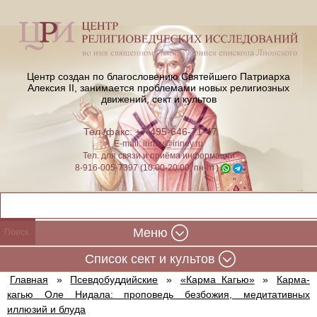
Центр создан по благословению Святейшего Патриарха
Алексия II,
занимается проблемами новых религиозных
движений, сект и культов
Тел./факс: +7-495-646-71-47
E-mail:
iriney@iriney.ru
Тел. для связи и приёма информации
8-916-005-7397 (10:00-20:00, пн-пт)
Меню
Cписок сект и культов
Главная
»
Псевдобуддийские
»
«Карма Кагью»
»
Карма-
кагью Оле Нидала: проповедь безбожия, медитативных
иллюзий и блуда