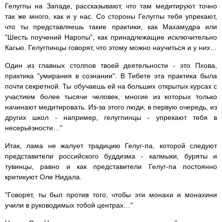
Гелугпы на Западе, рассказывают, что там медитируют точно
так же много, как и у нас. Со стороны Гелугпы тебя упрекают,
что ты представляешь такие практики, как Махамудра или
"Шесть поучений Наропы", как принадлежащие исключительно
Кагью. Гелугпинцы говорят, что этому можно научиться и у них…
Один из главных столпов твоей деятельности - это Пхова,
практика "умирания в сознании". В Тибете эта практика была
почти секретной. Ты обучаешь ей на больших открытых курсах с
участием более тысячи человек, многие из которых только
начинают медитировать. Из-за этого люди, в первую очередь, из
других школ - например, гелугпинцы - упрекают тебя в
несерьёзности…"
Итак, лама не жалует традицию Гелуг-па, которой следуют
представители российского буддизма - калмыки, буряты и
тувинцы, равно и как представители Гелуг-па постоянно
критикуют Оле Нидала.
"Говорят, ты был против того, чтобы эти монахи и монахини
учили в руководимых тобой центрах…"