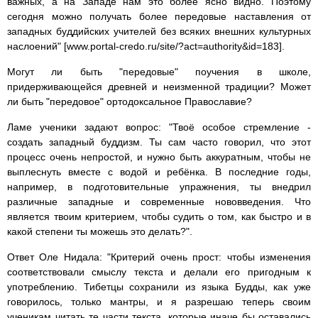
важных, а на Западе нам это более ясно видно. Поэтому
сегодня можно получать более передовые наставления от
западных буддийских учителей без всяких внешних культурных
наслоений" [www.portal-credo.ru/site/?act=authority&id=183].
Могут ли быть "передовые" поучения в школе,
придерживающейся древней и неизменной традиции? Может
ли быть "передовое" ортодоксальное Православие?
Ламе ученики задают вопрос: "Твоё особое стремление -
создать западный буддизм. Ты сам часто говорил, что этот
процесс очень непростой, и нужно быть аккуратным, чтобы не
выплеснуть вместе с водой и ребёнка. В последние годы,
например, в подготовительные упражнения, ты внедрил
различные западные и современные нововведения. Что
является твоим критерием, чтобы судить о том, как быстро и в
какой степени ты можешь это делать?".
Ответ Оле Нидала: "Критерий очень прост: чтобы изменения
соответствовали смыслу текста и делали его пригодным к
употреблению. Тибетцы сохранили из языка Будды, как уже
говорилось, только мантры, и я разрешаю теперь своим
ученикам читать те части текста, которые иначе бы оставались