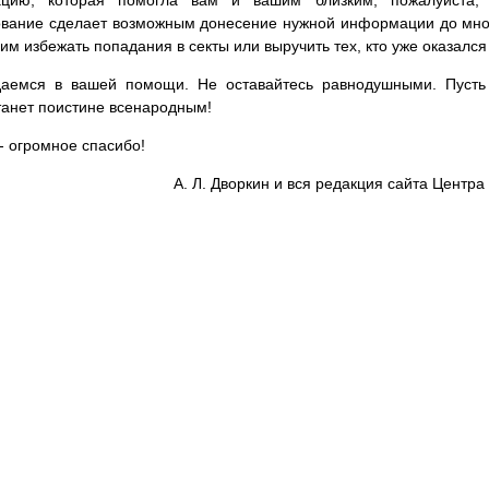
цию, которая помогла вам и вашим близким, пожалуйста,
вание сделает возможным донесение нужной информации до мног
им избежать попадания в секты или выручить тех, кто уже оказался
аемся в вашей помощи. Не оставайтесь равнодушными. Пусть 
танет поистине всенародным!
- огромное спасибо!
А. Л. Дворкин и вся редакция сайта Цент