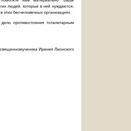
 помогите нам материально. Ваше
их людей, которые в ней нуждаются,
 в этих бесчеловечных организациях.
дело противостояния тоталитарным
ра священномученика Иринея Лионского