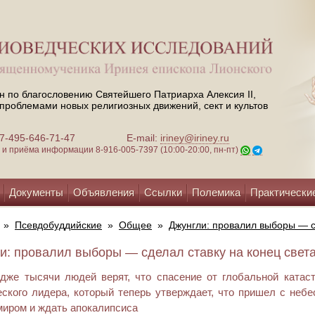
н по благословению Святейшего Патриарха Алексия II,
проблемами новых религиозных движений, сект и культов
 +7-495-646-71-47
E-mail:
iriney@iriney.ru
зи и приёма информации
8-916-005-7397 (10:00-20:00, пн-пт)
Документы
Объявления
Ссылки
Полемика
Практически
»
Псевдобуддийские
»
Общее
»
Джунгли: провалил выборы — с
и: провалил выборы — сделал ставку на конец света 
дже тысячи людей верят, что спасение от глобальной катаст
еского лидера, который теперь утверждает, что пришел с небе
миром и ждать апокалипсиса