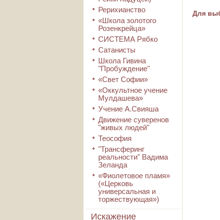
Рерихианство
Для выб
«Школа золотого
Розенкрейца»
СИСТЕМА Рябко
Сатанисты
Школа Гивина
"Пробуждение"
«Свет Софии»
«Оккультное учение
Мулдашева»
Учение А.Свияша
Движение суверенов
"живых людей"
Теософия
"Трансферинг
реальности" Вадима
Зеланда
«Фиолетовое пламя»
(«Церковь
универсальная и
торжествующая»)
Искажение