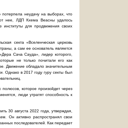
о потерпела неудачу на выборах, что
 от нее, ЛДП Кхема Веасны удалось
ие институты для продвижения своих
ьская секта «Вселенческая церковь
траны, а сам ее основатель является
«Дера Сача Сауда», лидер которого,
оторые не только почитали его как
ере. Движение обладало значительным
и. Однако в 2017 году гуру секты был
овательниц.
 полюсов, которое произойдет через
менятся, люди утратят способность к
ить 30 августа 2022 года, утверждая,
ем. Он активно распространял свои
транных последователей. Как передает