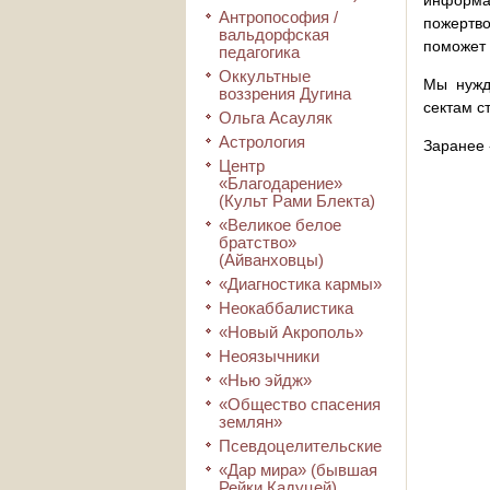
информа
Антропософия /
пожертво
вальдорфская
поможет 
педагогика
Оккультные
Мы нужд
воззрения Дугина
сектам с
Ольга Асауляк
Астрология
Заранее 
Центр
«Благодарение»
(Культ Рами Блекта)
«Великое белое
братство»
(Айванховцы)
«Диагностика кармы»
Неокаббалистика
«Новый Акрополь»
Неоязычники
«Нью эйдж»
«Общество спасения
землян»
Псевдоцелительские
«Дар мира» (бывшая
Рейки Кадуцей)