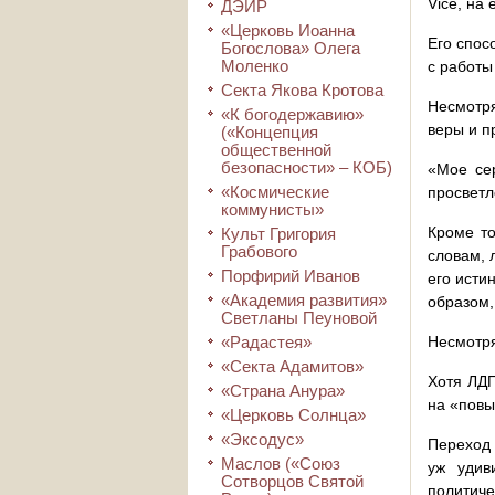
Vice, на
ДЭИР
«Церковь Иоанна
Его спос
Богослова» Олега
Моленко
с работы
Секта Якова Кротова
Несмотря
«К богодержавию»
веры и п
(«Концепция
общественной
безопасности» – КОБ)
«Мое се
«Космические
просветл
коммунисты»
Кроме то
Культ Григория
Грабового
словам, 
Порфирий Иванов
его исти
«Академия развития»
образом,
Светланы Пеуновой
«Радастея»
Несмотря
«Секта Адамитов»
Хотя ЛДП
«Страна Анура»
на «повы
«Церковь Солнца»
«Эксодус»
Переход 
Маслов («Союз
уж удив
Сотворцов Святой
политиче