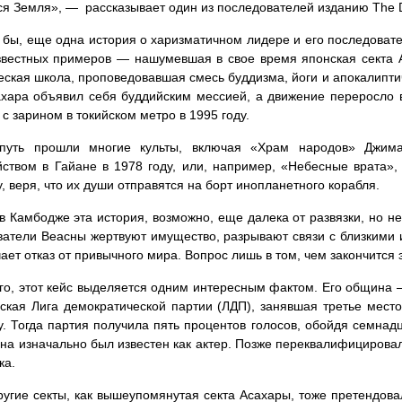
я Земля», — рассказывает один из последователей изданию The D
 бы, еще одна история о харизматичном лидере и его последовате
вестных примеров — нашумевшая в свое время японская секта А
еская школа, проповедовавшая смесь буддизма, йоги и апокалипти
хара объявил себя буддийским мессией, а движение переросло в
 с зарином в токийском метро в 1995 году.
путь прошли многие культы, включая «Храм народов» Джима
ством в Гайане в 1978 году, или, например, «Небесные врата»,
у, веря, что их души отправятся на борт инопланетного корабля.
в Камбодже эта история, возможно, еще далека от развязки, но н
атели Веасны жертвуют имущество, разрывают связи с близкими и
чает отказ от привычного мира. Вопрос лишь в том, чем закончится э
го, этот кейс выделяется одним интересным фактом. Его община 
ская Лига демократической партии (ЛДП), занявшая третье мест
у. Тогда партия получила пять процентов голосов, обойдя семнад
на изначально был известен как актер. Позже переквалифицировалс
ка.
ругие секты, как вышеупомянутая секта Асахары, тоже претендова