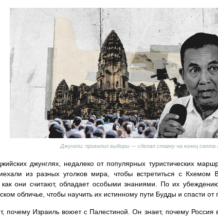
Джунгли: провалил выборы — сделал ставку на конец света 
жийских джунглях, недалеко от популярных туристических маршр
иехали из разных уголков мира, чтобы встретиться с Кхемом В
 как они считают, обладает особыми знаниями. По их убеждению
ском обличье, чтобы научить их истинному пути Будды и спасти от
т, почему Израиль воюет с Палестиной. Он знает, почему Россия в