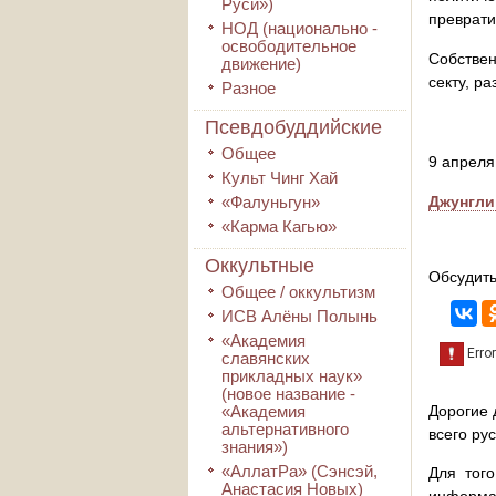
Руси»)
преврати
НОД (национально -
освободительное
Собствен
движение)
секту, р
Разное
Псевдобуддийские
Общее
9 апрел
Культ Чинг Хай
«Фалуньгун»
Джунгли
«Карма Кагью»
Оккультные
Обсудить
Общее / оккультизм
ИСВ Алёны Полынь
«Академия
славянских
прикладных наук»
(новое название -
«Академия
Дорогие 
альтернативного
всего ру
знания»)
«АллатРа» (Сэнсэй,
Для того
Анастасия Новых)