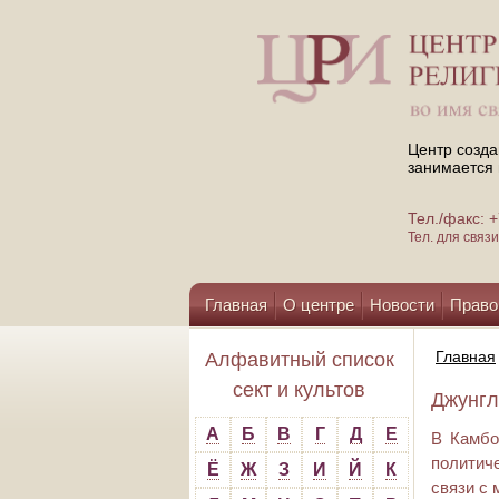
Центр созда
занимается 
Тел./факс:
Тел. для свя
Главная
О центре
Новости
Право
Помощь центру
Главная
Алфавитный список
сект и культов
Джунгл
А
Б
В
Г
Д
Е
В Камбо
политич
Ё
Ж
З
И
Й
К
связи с 