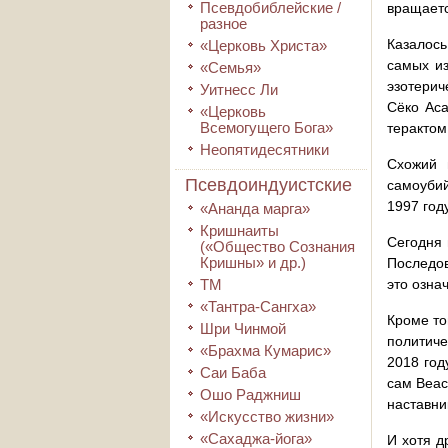
Псевдобиблейские /
вращаетс
разное
Казалось
«Церковь Христа»
самых из
«Семья»
эзотерич
Уитнесс Ли
Сёко Аса
«Церковь
Всемогущего Бога»
терактом
Неопятидесятники
Схожий 
Псевдоиндуистские
самоубий
1997 год
«Ананда марга»
Кришнаиты
Сегодня 
(«Общество Сознания
Кришны» и др.)
Последов
ТМ
это озна
«Тантра-Сангха»
Кроме то
Шри Чинмой
политиче
«Брахма Кумарис»
2018 год
Саи Баба
сам Веас
Ошо Раджниш
наставни
«Искусство жизни»
«Сахаджа-йога»
И хотя д