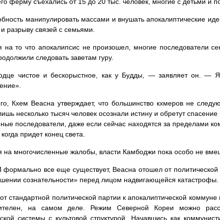
 его ферму съехались от 15 до 20 тыс. человек, многие с детьми и
обность манипулировать массами и внушать апокалиптические иде
 и разрыву связей с семьями.
 на то что апокалипсис не произошел, многие последователи се
родолжили следовать заветам гуру.
рдце чистое и бескорыстное, как у Будды, — заявляет он. — Я
ение».
го, Кхем Веасна утверждает, что большинство кхмеров не следу
лишь несколько тысяч человек осознали истину и обретут спасение 
нные последователи, даже если сейчас находятся за пределами ко
 когда придет конец света.
 на многочисленные жалобы, власти Камбоджи пока особо не вме
 формально все еще существует, Веасна отошел от политической 
шении сознательности» перед лицом надвигающейся катастрофы.
от стандартной политической партии к апокалиптической коммуне 
ителен, на самом деле. Режим Северной Кореи можно расс
ской системы с культовой структурой. Начавшись как коммунист