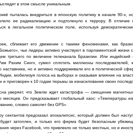
ыглядит в этом смысле уникальным.
икё пыталась внедриться в японскую политику в начале 90-х, н
илило ее радикализацию и подтолкнуло к террору. В отличие
ься в легальном политическом поле, используя демократическ
орее, сближает его движение с такими феноменами, как бразил
Божьего», чьи лидеры активно участвуют в парламентской жизни с
ем третьего по величине телеканала Бразилии. Или индийский 
Рам Рахим Сингх, сумел сплотить миллионы последователей, к
о наставника, но и активно поддерживали его в политической сф
Индии, мобилизуя голоса на выборах и оказывая влияние на власт
н и приговорен к 10 годам тюрьмы за изнасилование своих послед
на уверяет, что Землю ждет катастрофа — смещение магнитных
о месяцев. Он предсказывает глобальный хаос: «Температуры из
ванию, словно самолет без GPS».
ру сектантов предсказал апокалипсис, который должен был наступ
 будет затоплен, и только его ферма будет безопасным убежищ
ания через Facebook, что привлекло не только местных, но и инос