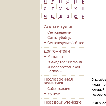
Л
М
Н
О
П
Р
С
Т
У
Ф
Х
Ц
Ч
Ш
Щ
Э
Ю
Я
Секты и культы
Сектоведение
Секты-убийцы
Сектоведение / общее
Долгожители
Мормоны
«Свидетели Иеговы»
«Новоапостольская
церковь»
Послевоенная
В камбод
эклектика
люди пр
Сайентология
который,
Мунизм
человече
Псевдобиблейские
«Он знае