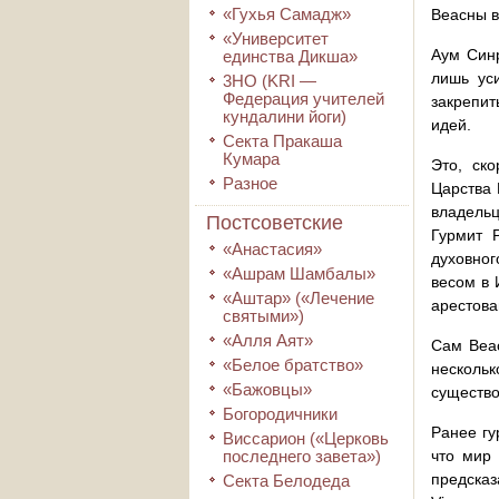
«Гухья Самадж»
Веасны в
«Университет
Аум Синр
единства Дикша»
лишь ус
3HO (KRI ―
Федерация учителей
закрепит
кундалини йоги)
идей.
Секта Пракаша
Кумара
Это, ск
Разное
Царства 
владельц
Постсоветские
Гурмит 
«Анастасия»
духовног
«Ашрам Шамбалы»
весом в 
«Аштар» («Лечение
арестова
святыми»)
«Алля Аят»
Сам Веас
«Белое братство»
нескольк
«Бажовцы»
существо
Богородичники
Ранее гу
Виссарион («Церковь
последнего завета»)
что мир
предсказ
Секта Белодеда