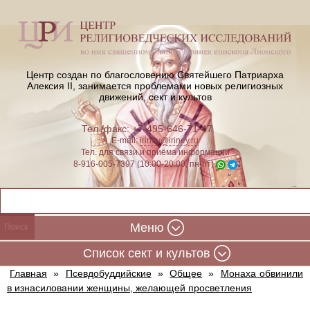
Центр создан по благословению Святейшего Патриарха
Алексия II,
занимается проблемами новых религиозных
движений, сект и культов
Тел./факс: +7-495-646-71-47
E-mail:
iriney@iriney.ru
Тел. для связи и приёма информации
8-916-005-7397 (10:00-20:00, пн-пт)
Меню
Cписок сект и культов
Главная
»
Псевдобуддийские
»
Общее
»
Монаха обвинили
в изнасиловании женщины, желающей просветления