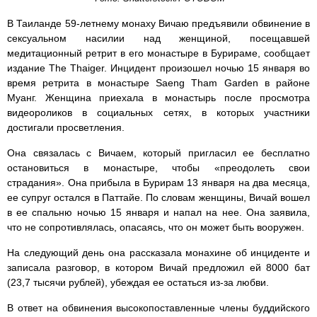
В Таиланде 59-летнему монаху Вичаю предъявили обвинение в
сексуальном насилии над женщиной, посещавшей
медитационный ретрит в его монастыре в Бурираме, сообщает
издание The Thaiger. Инцидент произошел ночью 15 января во
время ретрита в монастыре Saeng Tham Garden в районе
Муанг. Женщина приехала в монастырь после просмотра
видеороликов в социальных сетях, в которых участники
достигали просветления.
Она связалась с Вичаем, который пригласил ее бесплатно
остановиться в монастыре, чтобы «преодолеть свои
страдания». Она прибыла в Бурирам 13 января на два месяца,
ее супруг остался в Паттайе. По словам женщины, Вичай вошел
в ее спальню ночью 15 января и напал на нее. Она заявила,
что не сопротивлялась, опасаясь, что он может быть вооружен.
На следующий день она рассказала монахине об инциденте и
записала разговор, в котором Вичай предложил ей 8000 бат
(23,7 тысячи рублей), убеждая ее остаться из-за любви.
В ответ на обвинения высокопоставленные члены буддийского