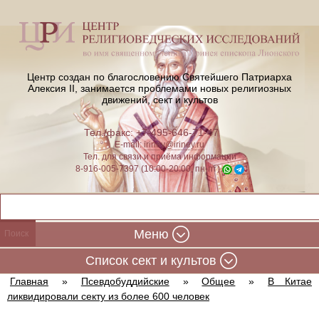
Центр создан по благословению Святейшего Патриарха
Алексия II,
занимается проблемами новых религиозных
движений, сект и культов
Тел./факс: +7-495-646-71-47
E-mail:
iriney@iriney.ru
Тел. для связи и приёма информации
8-916-005-7397 (10:00-20:00, пн-пт)
Меню
Cписок сект и культов
Главная
»
Псевдобуддийские
»
Общее
»
В Китае
ликвидировали секту из более 600 человек