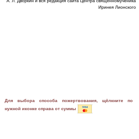
А. Л. Дворкин и вся редакция сайта Центра священномученика
Иринея Лионского
Для выбора способа пожертвования, щёлкните по
нужной иконке справа от суммы