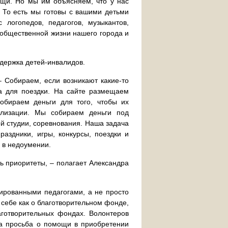
ещи. Но мы им объясняем, что у нас
 То есть мы готовы с вашими детьми
 логопедов, педагогов, музыкантов,
 общественной жизни нашего города и
ддержка детей-инвалидов.
– Собираем, если возникают какие-то
а для поездки. На сайте размещаем
бираем деньги для того, чтобы их
ализации. Мы собираем деньги под
ой студии, соревнования. Наша задача
аздники, игры, конкурсы, поездки и
 в недоумении.
ть приоритеты, – полагает Александра
ированными педагогами, а не просто
 себе как о благотворительном фонде,
аготворительных фондах. Волонтеров
ша просьба о помощи в приобретении