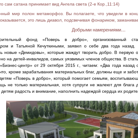
то сам сатана принимает вид Ангела света (2-е Кор.,11:14)
ный мир полон метаморфоз. Вы полагаете, что увидели в конце
 оказывается, это лишь диавол, подсвечивая фонариком, заманивает
Добрыми намерениями…
орительный фонд «Поверь в добро», организованный стар
дром и Татьяной Кечуткиными, заявил о себе два года назад
ь новые «Демидовы», которые жаждут творить добро. В первую о
но на детей-инвалидов, самых уязвимых членов общества. В стат
 «Бизнес-центр» от 29 октября 2015 г., читаем: «Два года назад 
что, кроме зарабатывания материальных благ, должны еще и забот
етям «Поверь в добро», который помогает семьям, воспитывающ
щь не только материальная, хотя супруги не жалеют для блага д
 детям радость и внимание, наполнить надеждой сердца их родите