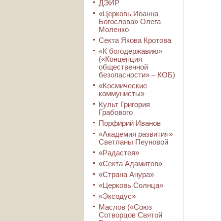
ДЭИР
«Церковь Иоанна
Богослова» Олега
Моленко
Секта Якова Кротова
«К богодержавию»
(«Концепция
общественной
безопасности» – КОБ)
«Космические
коммунисты»
Культ Григория
Грабового
Порфирий Иванов
«Академия развития»
Светланы Пеуновой
«Радастея»
«Секта Адамитов»
«Страна Анура»
«Церковь Солнца»
«Эксодус»
Маслов («Союз
Сотворцов Святой