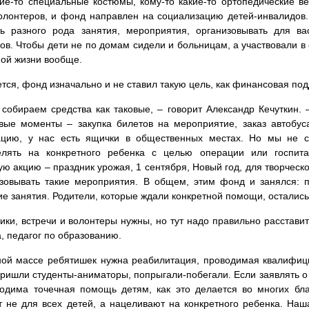
ие-то специальные костюмы, кому-то какие-то ортопедические в
олонтеров, и фонд направлен на социализацию детей-инвалидов.
ь разного рода занятия, мероприятия, организовывать для вас
ов. Чтобы дети не по домам сидели и больницам, а участвовали в
ой жизни вообще.
тся, фонд изначально и не ставил такую цель, как финансовая по
собираем средства как таковые, – говорит Александр Кечуткин. 
вые моменты – закупка билетов на мероприятие, заказ автобус
цию, у нас есть ящички в общественных местах. Но мы не со
елять на конкретного ребенка с целью операции или госпит
ую акцию – праздник урожая, 1 сентября, Новый год, для творческ
зовывать такие мероприятия. В общем, этим фонд и занялся: пр
ие занятия. Родители, которые ждали конкретной помощи, остались
ики, встречи и волонтеры нужны, но тут надо правильно расстави
, педагог по образованию.
ой массе ребятишек нужна реабилитация, проводимая квалифиц
 пришли студенты-аниматоры, попрыгали-побегали. Если заявлять о
одима точечная помощь детям, как это делается во многих бл
 не для всех детей, а нацеливают на конкретного ребенка. На