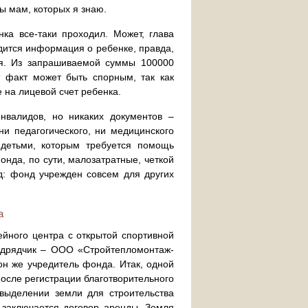
ы мам, которых я знаю.
ка все-таки проходил. Может, глава
одится информация о ребенке, правда,
тся. Из запрашиваемой суммы 100000
т факт может быть спорным, так как
 на лицевой счет ребенка.
инвалидов, но никаких документов –
ни педагогического, ни медицинского
 детьми, которым требуется помощь
нда, по сути, малозатратные, четкой
д: фонд учрежден совсем для других
а
ейного центра с открытой спортивной
подрядчик – ООО «Стройтепломонтаж-
он же учредитель фонда. Итак, одной
после регистрации благотворительного
выделении земли для строительства
 заключается договор аренды. Земля