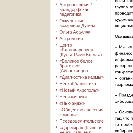
были как
Антропософия /
группа в
вальдорфская
проводит
педагогика
художник
Оккультные
воззрения Дугина
социальн
Ольга Асауляк
Оказывае
Астрология
Центр
– Мы не 
«Благодарение»
финансо
(Культ Рами Блекта)
информа
«Великое белое
братство»
распред
(Айванховцы)
конкретн
«Диагностика кармы»
– органи
Неокаббалистика
творческ
«Новый Акрополь»
– Праздн
Неоязычники
Зиборова
«Нью эйдж»
«Общество спасения
– Основн
землян»
так, что
Псевдоцелительские
то необх
«Дар мира» (бывшая
собирают
Рейки Кадуцей)