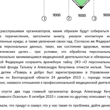
расспрашивая организаторов, каким образом будут собираться 
е перечисления, заполнили анкету, указали контактную и
пенные нужды, а также увлечения своих чад. Согласно же Федера
ка персональных данных, таких, как состояние здоровья, може
ктических целях… при условии, что обработка персональн
онально занимающимся медицинской деятельностью и обязанным 
ой Федерации сохранять врачебную тайну. (ФЗ «О персональны
лей фонда Татьяну и Александра Кечуткина отнести нельзя. Те
детям «Поверь в добро был зарегистрирован в Управлении 
ии по Белгородской области 24 декабря 2013 г., гораздо поз
нно, никакого отношения к профессиональной медицинской деятел
 спустя два года главный организатор фонда Александр Кеч
авного Осколья» 8 октября 2015 г. совсем по-другому описывает т
мали, что придут и скажут, что у нас такая-то проблема, дайте дене