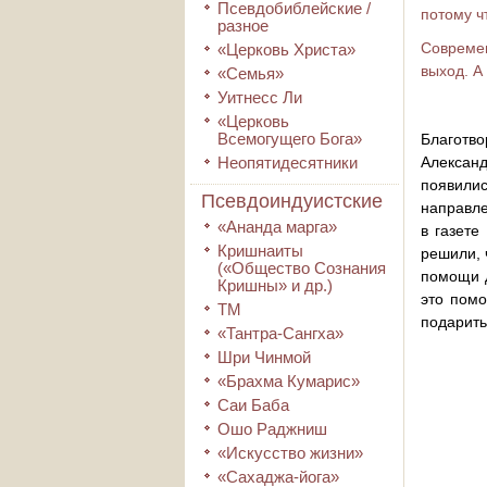
Псевдобиблейские /
потому ч
разное
Современ
«Церковь Христа»
выход. А
«Семья»
Уитнесс Ли
«Церковь
Всемогущего Бога»
Благотв
Неопятидесятники
Алексан
появилис
Псевдоиндуистские
направле
«Ананда марга»
в газете
Кришнаиты
решили, 
(«Общество Сознания
помощи д
Кришны» и др.)
это помо
ТМ
подарить
«Тантра-Сангха»
Шри Чинмой
«Брахма Кумарис»
Саи Баба
Ошо Раджниш
«Искусство жизни»
«Сахаджа-йога»