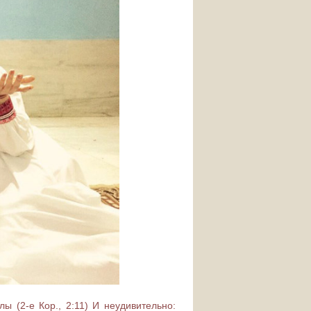
 (2-е Кор., 2:11) И неудивительно: