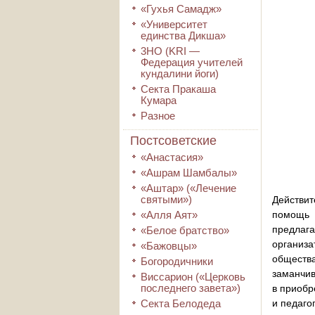
«Гухья Самадж»
«Университет
единства Дикша»
3HO (KRI ―
Федерация учителей
кундалини йоги)
Секта Пракаша
Кумара
Разное
Постсоветские
«Анастасия»
«Ашрам Шамбалы»
«Аштар» («Лечение
святыми»)
Действи
«Алля Аят»
помощь 
предлаг
«Белое братство»
организа
«Бажовцы»
общества
Богородичники
заманчив
Виссарион («Церковь
последнего завета»)
в приобр
Секта Белодеда
и педаго