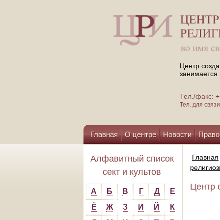
Центр созда
занимается 
Тел./факс:
Тел. для свя
Главная
О центре
Новости
Право
Помощь центру
Главная
Алфавитный список
религио
сект и культов
Центр 
А
Б
В
Г
Д
Е
Ё
Ж
З
И
Й
К