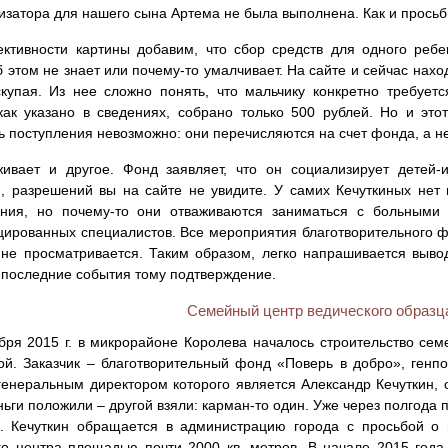
изатора для нашего сына Артема не была выполнена. Как и просьб
ктивности картины добавим, что сбор средств для одного ребен
 этом не знает или почему-то умалчивает. На сайте и сейчас нах
купая. Из нее сложно понять, что мальчику конкретно требуе
как указано в сведениях, собрано только 500 рублей. Но и это
ь поступления невозможно: они перечисляются на счет фонда, а не
ивает и другое. Фонд заявляет, что он социализирует детей-
, разрешений вы на сайте не увидите. У самих Кечуткиных нет 
ания, но почему-то они отваживаются заниматься с больными
ированных специалистов. Все мероприятия благотворительного фо
не просматривается. Таким образом, легко напрашивается выво
 последние события тому подтверждение.
Семейный центр ведического образц
бря 2015 г. в микрорайоне Королева началось строительство сем
й. Заказчик – благотворительный фонд «Поверь в добро», ген
генеральным директором которого является Александр Кечуткин, 
ньги положили – другой взяли: карман-то один. Уже через полгода 
. Кечуткин обращается в администрацию города с просьбой о 
о центра площадью почти 2000 кв. метров. В начале 2015 года