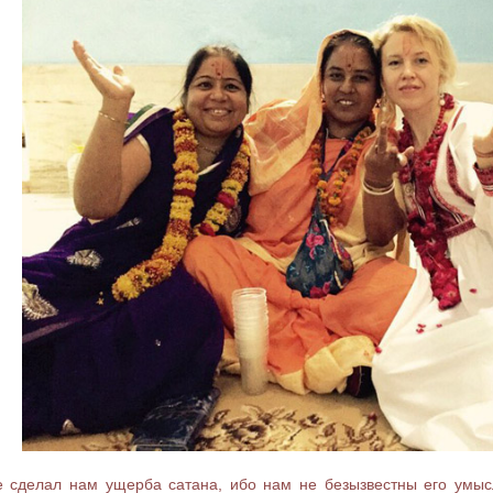
 сделал нам ущерба сатана, ибо нам не безызвестны его умыслы