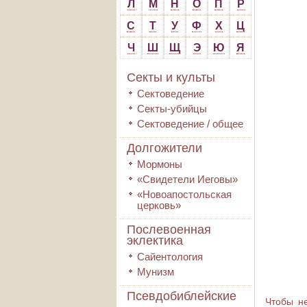
Л
М
Н
О
П
Р
С
Т
У
Ф
Х
Ц
Ч
Ш
Щ
Э
Ю
Я
Секты и культы
Сектоведение
Секты-убийцы
Сектоведение / общее
Долгожители
Мормоны
«Свидетели Иеговы»
«Новоапостольская
церковь»
Послевоенная
эклектика
Сайентология
Мунизм
Псевдобиблейские
Чтобы не