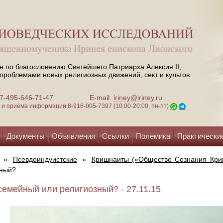
н по благословению Святейшего Патриарха Алексия II,
проблемами новых религиозных движений, сект и культов
 +7-495-646-71-47
E-mail:
iriney@iriney.ru
зи и приёма информации
8-916-005-7397 (10:00-20:00, пн-пт)
Документы
Объявления
Ссылки
Полемика
Практически
»
Псевдоиндуистские
»
Кришнаиты («Общество Сознания Кри
зный?
семейный или религиозный? - 27.11.15