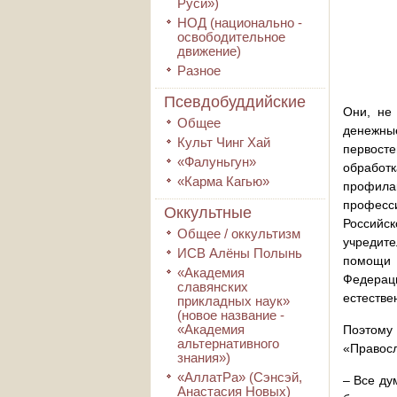
Руси»)
НОД (национально -
освободительное
движение)
Разное
Псевдобуддийские
Они, не 
Общее
денежны
Культ Чинг Хай
первосте
«Фалуньгун»
обработ
«Карма Кагью»
профила
професси
Оккультные
Российск
Общее / оккультизм
учредите
ИСВ Алёны Полынь
помощи 
«Академия
Федерац
славянских
естестве
прикладных наук»
(новое название -
«Академия
Поэтому
альтернативного
«Правосл
знания»)
«АллатРа» (Сэнсэй,
– Все ду
Анастасия Новых)