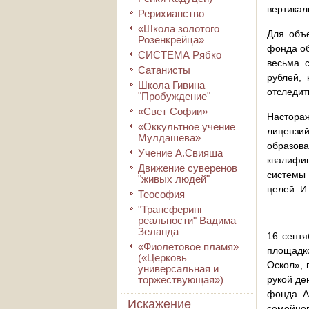
вертикал
Рерихианство
«Школа золотого
Для объе
Розенкрейца»
фонда об
СИСТЕМА Рябко
весьма с
Сатанисты
рублей, 
Школа Гивина
отследит
"Пробуждение"
«Свет Софии»
Настораж
«Оккультное учение
лицензий
Мулдашева»
образов
Учение А.Свияша
квалифиц
Движение суверенов
системы 
"живых людей"
целей. И
Теософия
"Трансферинг
реальности" Вадима
Зеланда
16 сентя
«Фиолетовое пламя»
площадко
(«Церковь
Оскол», 
универсальная и
торжествующая»)
рукой де
фонда А
Искажение
семейног