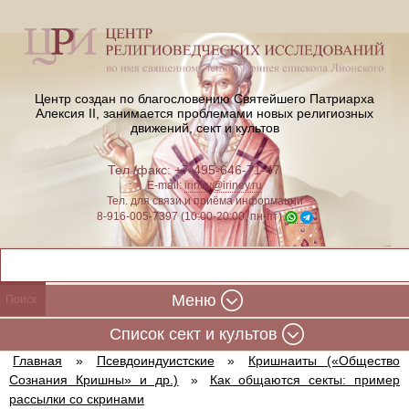
Центр создан по благословению Святейшего Патриарха
Алексия II,
занимается проблемами новых религиозных
движений, сект и культов
Тел./факс: +7-495-646-71-47
E-mail:
iriney@iriney.ru
Тел. для связи и приёма информации
8-916-005-7397 (10:00-20:00, пн-пт)
Меню
Cписок сект и культов
Главная
»
Псевдоиндуистские
»
Кришнаиты («Общество
Сознания Кришны» и др.)
»
Как общаются секты: пример
рассылки со скринами