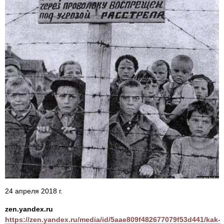
24 апреля 2018 г.
zen.yandex.ru
https://zen.yandex.ru/media/id/5aae809f482677079f53d441/kak-