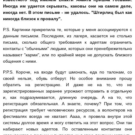
Иногда им удается скрывать, каковы они на самом деле,
иногда нет. В этом письме - не удалось. "Штирлиц был как
никогда близок к провалу".
P.S. Картинки прикрепила те, которые у меня ассоциируются с
данным письмом. Последняя, из лагеря, касается не столько
письма, сколько общего требования к адептам ограничить
контакты с "обычными" людьми, которых они пренебрежительно
называют "карми", или по крайней мере не допускать близкого
общения с ними.
P.P.S. Короче, на входе будут шмонать, еда по талонам, со
своей нельзя, обувь отберут. Но особое внимание прошу
обратить на регистрацию. И даже не на то, что не
зарегистрированных заранее угрожают отправить в отдельную
и, как подразумевается, длинную очередь. А на то, что
регистрация обязательная. А знаете, почему? При том, что
регистрация требует человеческих ресурсов, а волонтеров на
фестивалях всегда не хватает. Аааа, я провела внутри этой
системы долгое время и могу ответить на этот вопрос. Они так
набирают новых адептов. По оставленным контактам они