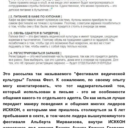
Это рассылка так называемого "фестиваля ведической
культуры" Голока Фест. К сожалению, по своему опыту
могу констатировать, что тот надзирательский тон,
который использован в письме - это не особенности
общения какого-то отдельного адепта. Он как нельзя лучше
передает манеру поведения и общения многих лидеров
ИСККОН, с которыми мне пришлось столкнуться за 6 лет
пребывания в секте, в том числе лидера вышеупомянутого
фестиваля Альберта Мирваизова, внутри ИСККОН
известного под именем Бхакти Ананта Кришна Госвами.