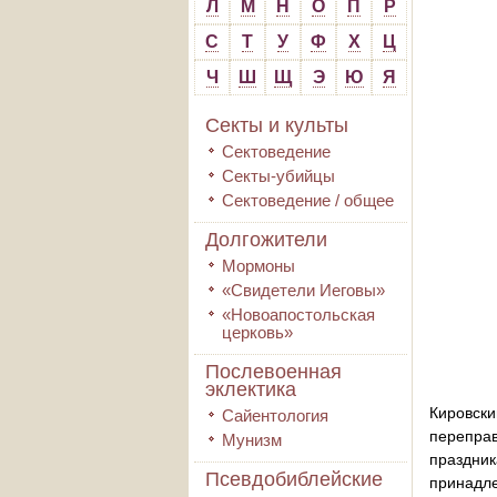
Л
М
Н
О
П
Р
С
Т
У
Ф
Х
Ц
Ч
Ш
Щ
Э
Ю
Я
Секты и культы
Сектоведение
Секты-убийцы
Сектоведение / общее
Долгожители
Мормоны
«Свидетели Иеговы»
«Новоапостольская
церковь»
Послевоенная
эклектика
Кировски
Сайентология
переправ
Мунизм
праздни
Псевдобиблейские
принадле