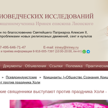
н по благословению Святейшего Патриарха Алексия II,
проблемами новых религиозных движений, сект и культов
 +7-495-646-71-47
E-mail:
iriney@iriney.ru
зи и приёма информации
8-916-005-7397 (10:00-20:00, пн-пт)
Документы
Объявления
Ссылки
Полемика
Практически
»
Псевдоиндуистские
»
Кришнаиты («Общество Сознания Криш
т против праздника Холи
кие священники выступают против праздника Холи - 