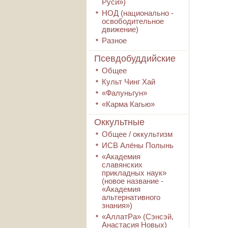
Руси»)
НОД (национально -
освободительное
движение)
Разное
Псевдобуддийские
Общее
Культ Чинг Хай
«Фалуньгун»
«Карма Кагью»
Оккультные
Общее / оккультизм
ИСВ Алёны Полынь
«Академия
славянских
прикладных наук»
(новое название -
«Академия
альтернативного
знания»)
«АллатРа» (Сэнсэй,
Анастасия Новых)