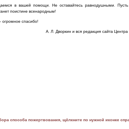
аемся в вашей помощи. Не оставайтесь равнодушными. Пусть 
танет поистине всенародным!
- огромное спасибо!
А. Л. Дворкин и вся редакция сайта Цент
ора способа пожертвования, щёлкните по нужной иконке спр