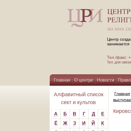
Центр созда
занимается 
Тел./факс:
Тел. для свя
Главная
О центре
Новости
Право
Помощь центру
Главная
Алфавитный список
выступаю
сект и культов
Кировс
А
Б
В
Г
Д
Е
Ё
Ж
З
И
Й
К