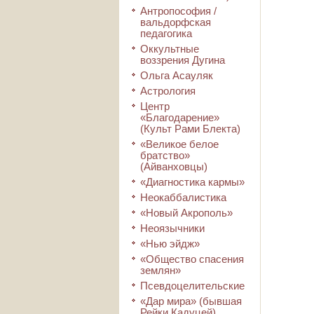
Антропософия /
вальдорфская
педагогика
Оккультные
воззрения Дугина
Ольга Асауляк
Астрология
Центр
«Благодарение»
(Культ Рами Блекта)
«Великое белое
братство»
(Айванховцы)
«Диагностика кармы»
Неокаббалистика
«Новый Акрополь»
Неоязычники
«Нью эйдж»
«Общество спасения
землян»
Псевдоцелительские
«Дар мира» (бывшая
Рейки Кадуцей)