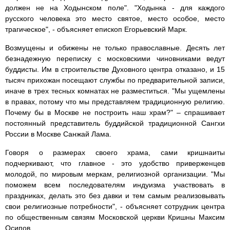
должен не на Ходынском поле". "Ходынка - для каждого
русского человека это место святое, место особое, место
трагическое", - объясняет епископ Егорьевский Марк.
Возмущены и обижены не только православные. Десять лет
безнадежную переписку с московскими чиновниками ведут
буддисты. Им в строительстве Духовного центра отказано, и 15
тысяч прихожан посещают службы по предварительной записи,
иначе в трех тесных комнатах не разместиться. "Мы ущемлены
в правах, потому что мы представляем традиционную религию.
Почему бы в Москве не построить наш храм?" – спрашивает
постоянный представитель буддийской традиционной Сангхи
России в Москве Санжай Лама.
Говоря о размерах своего храма, сами кришнаиты
подчеркивают, что главное - это удобство приверженцев
молодой, по мировым меркам, религиозной организации. "Мы
поможем всем последователям индуизма участвовать в
праздниках, делать это без давки и тем самым реализовывать
свои религиозные потребности", - объясняет сотрудник центра
по общественным связям Московской церкви Кришны Максим
Осипов.