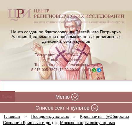
Центр создан по благословению Святейшего Патриарха
Алексия II,
занимается проблемами новых религиозных
движений, сект и культов
Тел./факс: +7-495-646-71-47
E-mail:
iriney@iriney.ru
Тел. для связи и приёма информации
8-916-005-7397 (10:00-20:00, пн-пт)
Меню
Cписок сект и культов
Главная
»
Псевдоиндуистские
»
Кришнаиты («Общество
Сознания Кришны» и др.)
»
Москва: споры вокруг храма