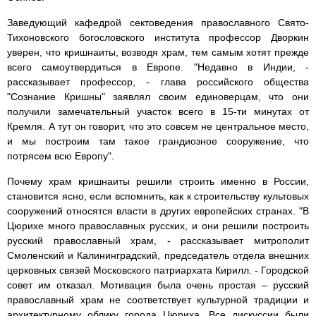
Заведующий кафедрой сектоведения православного Свято-
Тихоновского богословского института профессор Дворкин
уверен, что кришнаиты, возводя храм, тем самым хотят прежде
всего самоутвердиться в Европе. "Недавно в Индии, -
рассказывает профессор, - глава российского общества
"Сознание Кришны" заявлял своим единоверцам, что они
получили замечательный участок всего в 15-ти минутах от
Кремля. А тут он говорит, что это совсем не центральное место,
и мы построим там такое грандиозное сооружение, что
потрясем всю Европу".
Почему храм кришнаиты решили строить именно в России,
становится ясно, если вспомнить, как к строительству культовых
сооружений относятся власти в других европейских странах. "В
Цюрихе много православных русских, и они решили построить
русский православный храм, - рассказывает митрополит
Смоленский и Калининградский, председатель отдела внешних
церковных связей Московского патриархата Кирилл. - Городской
совет им отказал. Мотивация была очень простая – русский
православный храм не соответствует культурной традиции и
архитектурному облику города Цюриха. Все дискуссии были