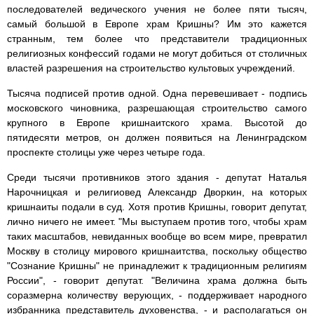
последователей ведического учения не более пяти тысяч,
самый большой в Европе храм Кришны? Им это кажется
странным, тем более что представители традиционных
религиозных конфессий годами не могут добиться от столичных
властей разрешения на строительство культовых учреждений.
Тысяча подписей против одной. Одна перевешивает - подпись
московского чиновника, разрешающая строительство самого
крупного в Европе кришнаитского храма. Высотой до
пятидесяти метров, он должен появиться на Ленинградском
проспекте столицы уже через четыре года.
Среди тысячи противников этого здания - депутат Наталья
Нарочницкая и религиовед Александр Дворкин, на которых
кришнаиты подали в суд. Хотя против Кришны, говорит депутат,
лично ничего не имеет. "Мы выступаем против того, чтобы храм
таких масштабов, невиданных вообще во всем мире, превратил
Москву в столицу мирового кришнаитства, поскольку общество
"Сознание Кришны" не принадлежит к традиционным религиям
России", - говорит депутат. "Величина храма должна быть
соразмерна количеству верующих, - поддерживает народного
избранника представитель духовенства, - и располагаться он