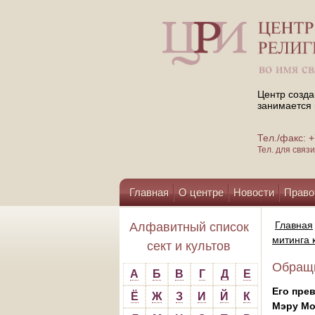
Центр созда
занимается 
Тел./факс:
Тел. для свя
Главная
О центре
Новости
Право
Помощь центру
Главная
Алфавитный список
митинга 
сект и культов
Обращн
А
Б
В
Г
Д
Е
Его пре
Ё
Ж
З
И
Й
К
Мэру Мо