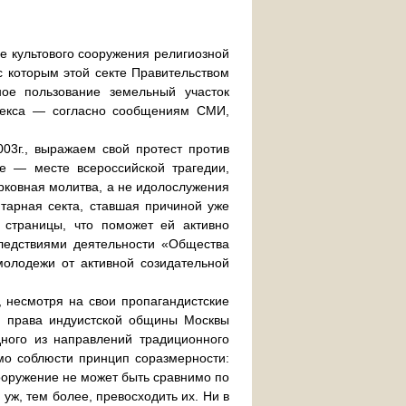
е культового сооружения религиозной
с которым этой секте Правительством
ое пользование земельный участок
плекса — согласно сообщениям СМИ,
03г., выражаем свой протест против
е — месте всероссийской трагедии,
рковная молитва, а не идолослужения
итарная секта, ставшая причиной уже
 страницы, что поможет ей активно
следствиями деятельности «Общества
молодежи от активной созидательной
 несмотря на свои пропагандистские
м права индуистской общины Москвы
дного из направлений традиционного
имо соблюсти принцип соразмерности:
ооружение не может быть сравнимо по
ж, тем более, превосходить их. Ни в