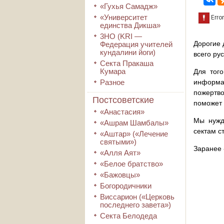
«Гухья Самадж»
«Университет
единства Дикша»
3HO (KRI ―
Дорогие 
Федерация учителей
кундалини йоги)
всего ру
Секта Пракаша
Кумара
Для того
Разное
информа
пожертво
Постсоветские
поможет 
«Анастасия»
Мы нужд
«Ашрам Шамбалы»
сектам с
«Аштар» («Лечение
святыми»)
Заранее 
«Алля Аят»
«Белое братство»
«Бажовцы»
Богородичники
Виссарион («Церковь
последнего завета»)
Секта Белодеда