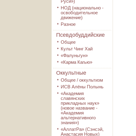
Руси»)
НОД (национально -
освободительное
движение)
Разное
Псевдобуддийские
Общее
Культ Чинг Хай
«Фалуньгун»
«Карма Кагью»
Оккультные
Общее / оккультизм
ИСВ Алёны Полынь
«Академия
славянских
прикладных наук»
(новое название -
«Академия
альтернативного
знания»)
«АллатРа» (Сэнсэй,
Анастасия Новых)