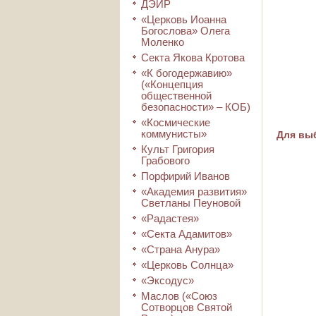
ДЭИР
«Церковь Иоанна
Богослова» Олега
Моленко
Секта Якова Кротова
«К богодержавию»
(«Концепция
общественной
безопасности» – КОБ)
«Космические
коммунисты»
Для выб
Культ Григория
Грабового
Порфирий Иванов
«Академия развития»
Светланы Пеуновой
«Радастея»
«Секта Адамитов»
«Страна Анура»
«Церковь Солнца»
«Эксодус»
Маслов («Союз
Сотворцов Святой