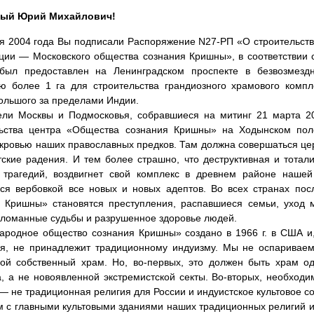
ый Юрий Михайлович!
я 2004 года Вы подписали Распоряжение N27-РП «О строительств
ции — Московского общества сознания Кришны», в соответствии 
был предоставлен на Ленинградском проспекте в безвозмездн
ю более 1 га для строительства грандиозного храмового ком
ольшого за пределами Индии.
ли Москвы и Подмосковья, собравшиеся на митинг 21 марта 20
льства центра «Общества сознания Кришны» на Ходынском пол
кровью наших православных предков. Там должна совершаться це
тские радения. И тем более страшно, что деструктивная и тотал
х трагедий, воздвигнет свой комплекс в древнем районе нашей
ся вербовкой все новых и новых адептов. Во всех странах по
 Кришны» становятся преступления, распавшиеся семьи, уход 
зломанные судьбы и разрушенное здоровье людей.
родное общество сознания Кришны» создано в 1966 г. в США и,
ия, не принадлежит традиционному индуизму. Мы не оспаривае
ой собственный храм. Но, во-первых, это должен быть храм о
, а не новоявленной экстремистской секты. Во-вторых, необход
— не традиционная религия для России и индуистское культовое с
 с главными культовыми зданиями наших традиционных религий и у