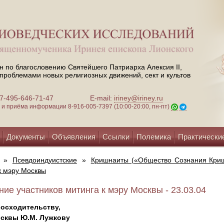
н по благословению Святейшего Патриарха Алексия II,
проблемами новых религиозных движений, сект и культов
 +7-495-646-71-47
E-mail:
iriney@iriney.ru
зи и приёма информации
8-916-005-7397 (10:00-20:00, пн-пт)
Документы
Объявления
Ссылки
Полемика
Практически
»
Псевдоиндуистские
»
Кришнаиты («Общество Сознания Криш
к мэру Москвы
ие участников митинга к мэру Москвы - 23.03.04
восходительству,
сквы Ю.М. Лужкову