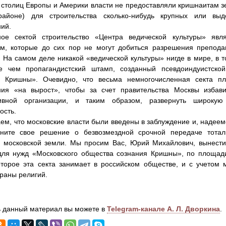
 столиц Европы и Америки власти не предоставляли кришнаитам з
районе) для строительства сколько-нибудь крупных или выд
ий.
ное сектой строительство «Центра ведической культуры» яв
ам, которые до сих пор не могут добиться разрешения препода
. На самом деле никакой «ведической культуры» нигде в мире, в т
е чем пропагандистский штамп, созданный псевдоиндуистско
я Кришны». Очевидно, что весьма немногочисленная секта пл
ния «на вырост», чтобы за счет правительства Москвы избав
тивной организации, и таким образом, развернуть широкую
ость.
ем, что московские власти были введены в заблуждение и, надеем
ните свое решение о безвозмездной срочной передаче тотал
 московской земли. Мы просим Вас, Юрий Михайлович, вынест
 для нужд «Московского общества сознания Кришны», по площад
оторое эта секта занимает в российском обществе, и с учето
раны религий.
 данный материал вы можете в
Telegram-канале А. Л. Дворкина
.