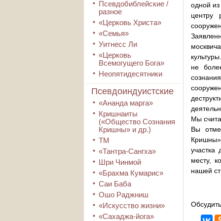
Псевдобиблейские /
одной из
разное
центру 
«Церковь Христа»
сооружен
«Семья»
Заявлен
Уитнесс Ли
москвич
«Церковь
культуры
Всемогущего Бога»
не боле
Неопятидесятники
сознани
сооруже
Псевдоиндуистские
деструк
«Ананда марга»
деятельн
Кришнаиты
Мы счита
(«Общество Сознания
Кришны» и др.)
Вы отме
Кришны»
ТМ
участка
«Тантра-Сангха»
месту, к
Шри Чинмой
нашей ст
«Брахма Кумарис»
Саи Баба
Ошо Раджниш
Обсудить
«Искусство жизни»
«Сахаджа-йога»