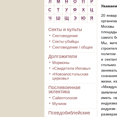
Л
М
Н
О
П
Р
Уважаем
С
Т
У
Ф
Х
Ц
20 январ
Ч
Ш
Щ
Э
Ю
Я
организа
Москвы 
Секты и культы
площадь
Сектоведение
самого б
Секты-убийцы
Мы, жите
Сектоведение / общее
строите
политом 
Долгожители
и сектан
Мормоны
стольки
«Свидетели Иеговы»
занимать
«Новоапостольская
сознания
церковь»
жизни, и
«Междуна
Послевоенная
эклектика
заявлен
Сайентология
иметь св
индуизма
Мунизм
индуизм 
Псевдобиблейские
размерам