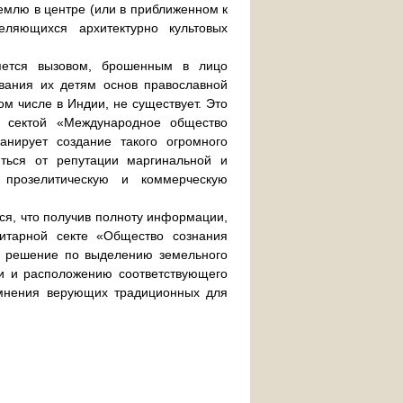
емлю в центре (или в приближенном к
еляющихся архитектурно культовых
ляется вызовом, брошенным в лицо
вания их детям основ православной
ом числе в Индии, не существует. Это
й сектой «Международное общество
анирует создание такого огромного
иться от репутации маргинальной и
 прозелитическую и коммерческую
ся, что получив полноту информации,
итарной секте «Общество сознания
и решение по выделению земельного
и и расположению соответствующего
м мнения верующих традиционных для