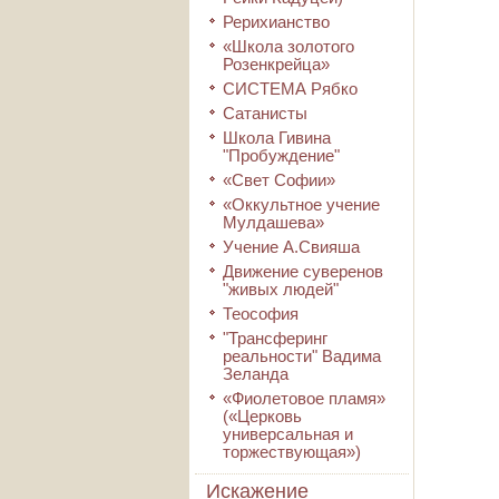
Рерихианство
«Школа золотого
Розенкрейца»
СИСТЕМА Рябко
Сатанисты
Школа Гивина
"Пробуждение"
«Свет Софии»
«Оккультное учение
Мулдашева»
Учение А.Свияша
Движение суверенов
"живых людей"
Теософия
"Трансферинг
реальности" Вадима
Зеланда
«Фиолетовое пламя»
(«Церковь
универсальная и
торжествующая»)
Искажение