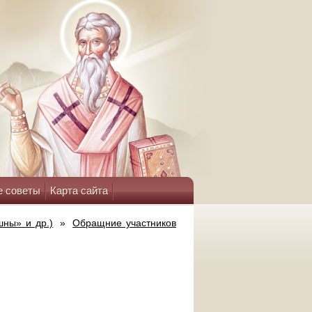
е советы
Карта сайта
ны» и др.)
»
Обращние участников