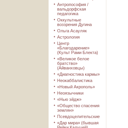
Антропософия /
вальдорфская
педагогика
Оккультные
воззрения Дугина
Ольга Асауляк
Астрология
Центр
«Благодарение»
(Культ Рами Блекта)
«Великое белое
братство»
(Айванховцы)
«Диагностика кармы»
Неокаббалистика
«Новый Акрополь»
Неоязычники
«Нью эйдж»
«Общество спасения
землян»
Псевдоцелительские
«Дар мира» (бывшая
Рейки Кадуцей)