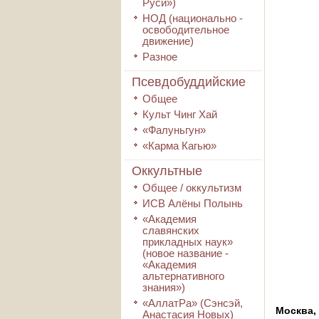
Руси»)
НОД (национально -
освободительное
движение)
Разное
Псевдобуддийские
Общее
Культ Чинг Хай
«Фалуньгун»
«Карма Кагью»
Оккультные
Общее / оккультизм
ИСВ Алёны Полынь
«Академия
славянских
прикладных наук»
(новое название -
«Академия
альтернативного
знания»)
«АллатРа» (Сэнсэй,
Москва,
Анастасия Новых)