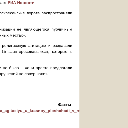
дает
РИА Новости
.
скресенские ворота распространяли
анизации не являющегося публичным
нных местах».
 религиозную агитацию и раздавали
-15 заинтересовавшихся, которые в
ле не было – «они просто предлагали
нарушений не совершали».
 Факты
ny_za_agitaciyu_u_krasnoy_ploshchadi_v_moskve