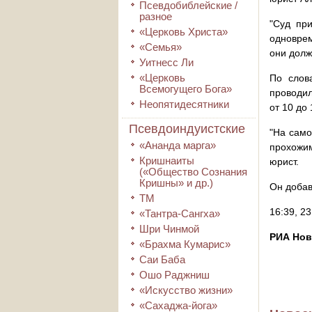
Псевдобиблейские /
разное
"Суд пр
«Церковь Христа»
одноврем
«Семья»
они долж
Уитнесс Ли
«Церковь
По слов
Всемогущего Бога»
проводил
Неопятидесятники
от 10 до
Псевдоиндуистские
"На само
«Ананда марга»
прохожим
Кришнаиты
юрист.
(«Общество Сознания
Кришны» и др.)
Он добав
ТМ
16:39, 2
«Тантра-Сангха»
Шри Чинмой
РИА Но
«Брахма Кумарис»
Саи Баба
Ошо Раджниш
«Искусство жизни»
«Сахаджа-йога»