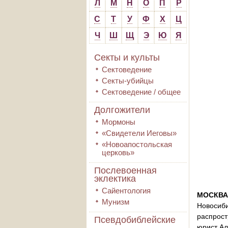
Л
М
Н
О
П
Р
С
Т
У
Ф
Х
Ц
Ч
Ш
Щ
Э
Ю
Я
Секты и культы
Сектоведение
Секты-убийцы
Сектоведение / общее
Долгожители
Мормоны
«Свидетели Иеговы»
«Новоапостольская
церковь»
Послевоенная
эклектика
Сайентология
МОСКВА
Мунизм
Новоси
распрост
Псевдобиблейские
юрист Ал