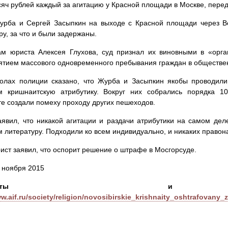
сяч рублей каждый за агитацию у Красной площади в Москве, пере
урба и Сергей Засыпкин на выходе с Красной площади через Во
ру, за что и были задержаны.
ам юриста Алексея Глухова, суд признал их виновными в «орг
тием массового одновременного пребывания граждан в обществе
колах полиции сказано, что Журба и Засыпкин якобы проводили
м кришнаитскую атрибутику. Вокруг них собрались порядка 10
те создали помеху проходу других пешеходов.
аявил, что никакой агитации и раздачи атрибутики на самом де
 литературу. Подходили ко всем индивидуально, и никаких право
ист заявил, что оспорит решение о штрафе в Мосгорсуде.
3 ноября 2015
ргументы и
ww.aif.ru/society/religion/novosibirskie_krishnaity_oshtrafova