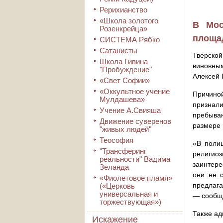
Рерихианство
«Школа золотого
В Мос
Розенкрейца»
площа
СИСТЕМА Рябко
Сатанисты
Тверско
Школа Гивина
виновным
"Пробуждение"
Алексей 
«Свет Софии»
«Оккультное учение
Причино
Мулдашева»
признал
Учение А.Свияша
пребыва
Движение суверенов
размере 
"живых людей"
Теософия
«В полиц
"Трансферинг
религиоз
реальности" Вадима
заинтере
Зеланда
они не 
«Фиолетовое пламя»
предлага
(«Церковь
универсальная и
— сообщи
торжествующая»)
Также ад
Искажение