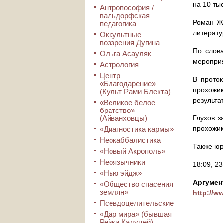
на 10 ты
Антропософия /
вальдорфская
Роман Ж
педагогика
литерату
Оккультные
воззрения Дугина
По слов
Ольга Асауляк
мероприя
Астрология
Центр
В прото
«Благодарение»
прохожи
(Культ Рами Блекта)
результа
«Великое белое
братство»
(Айванховцы)
Глухов з
прохожим
«Диагностика кармы»
Неокаббалистика
Также юр
«Новый Акрополь»
Неоязычники
18:09, 2
«Нью эйдж»
А
«Общество спасения
землян»
http://w
Псевдоцелительские
«Дар мира» (бывшая
Рейки Кадуцей)