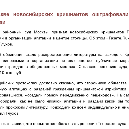
кве новосибирских кришнаитов оштрафовали
ди
й районный суд Москвы признал новосибирских кришнаитов 
и в организации агитации в центре столицы. Об этом «Газете.R
Глухов.
й обвинения стало распространение литературы на выходе с К
и виновными в «организации не являющегося публичным меро
ния граждан в общественных местах». Согласно решению суда
10 тыс. руб.
ейских протоколах дословно сказано, что сторонники обществ
ную агитацию с раздачей гражданам кришнаитской атрибутики»
совавшихся, «создали помеху передвижению пешеходов». На са
собирали, как не было никакой агитации и раздачи какой бы т
ли прохожим литературу. Подходили ко всем индивидуально и ни
л Глухов.
вокат заявил, что попытается обжаловать решение Тверского суда 