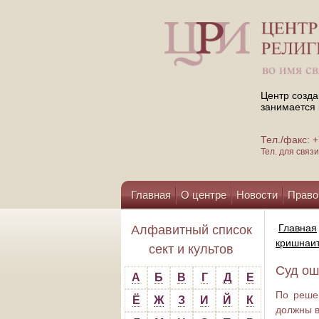
Центр созда
занимается 
Тел./факс:
Тел. для свя
Главная
О центре
Новости
Право
Помощь центру
Главная
Алфавитный список
кришнаит
сект и культов
Суд ош
А
Б
В
Г
Д
Е
По реше
Ё
Ж
З
И
Й
К
должны в