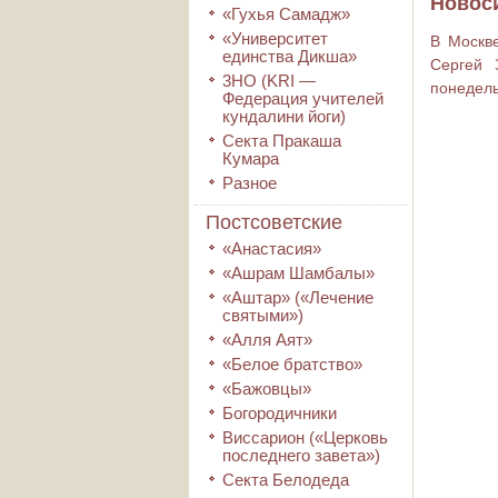
Новоси
«Гухья Самадж»
«Университет
В Москв
единства Дикша»
Сергей 
3HO (KRI ―
понедел
Федерация учителей
кундалини йоги)
Секта Пракаша
Кумара
Разное
Постсоветские
«Анастасия»
«Ашрам Шамбалы»
«Аштар» («Лечение
святыми»)
«Алля Аят»
«Белое братство»
«Бажовцы»
Богородичники
Виссарион («Церковь
последнего завета»)
Секта Белодеда