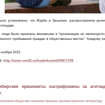
ыло установлено, что Журба и Засыпкин, распространяли рели
 площади.
 люди были признаны виновными в "организации не являющегос
енного пребывания граждан в общественных местах". Каждому из 
4 ноября 2015
U
http://news.vse42.ru/feed/show/id/25971709
ибирские кришнаиты оштрафованы за агита
е
ронников общества сознания Кришны распространяли литературу