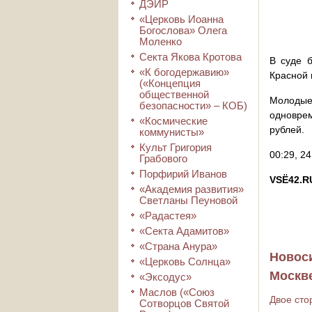
ДЭИР
«Церковь Иоанна
Богослова» Олега
Моленко
Секта Якова Кротова
В суде б
«К богодержавию»
Красной
(«Концепция
общественной
Молодые
безопасности» – КОБ)
одноврем
«Космические
рублей.
коммунисты»
Культ Григория
00:29, 2
Грабового
Порфирий Иванов
VSЁ42.R
«Академия развития»
Светланы Пеуновой
«Радастея»
«Секта Адамитов»
«Страна Анура»
Новос
«Церковь Солнца»
Москв
«Эксодус»
Маслов («Союз
Двое сто
Сотворцов Святой