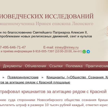
н по благословению Святейшего Патриарха Алексия II,
проблемами новых религиозных движений, сект и культов
 +7-495-646-71-47
E-mail:
iriney@iriney.ru
зи и приёма информации
8-916-005-7397 (10:00-20:00, пн-пт)
Документы
Объявления
Ссылки
Полемика
Практически
»
Псевдоиндуистские
»
Кришнаиты («Общество Сознания К
ов за агитацию рядом с Красной площадью
трафовал кришнаитов за агитацию рядом с Красной 
нию суда сторонники Новосибирского общества сознания Криш
ыплатить штраф в размере 10 тысяч рублей каждый, отметил юрист