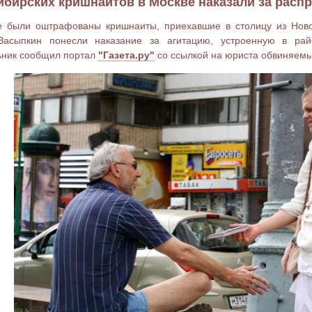
бирских кришнаитов в Москве наказали за распр
е были оштрафованы кришнаиты, приехавшие в столицу из Нов
Засыпкин понесли наказание за агитацию, устроенную в ра
ьник сообщил портал
"Газета.ру"
со ссылкой на юриста обвиняемы