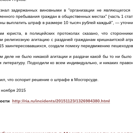
изнал задержанных виновными в "организации не являющегося
енного пребывания граждан в общественных местах" (часть 1 стат
ны выплатить штраф в размере 10 тысяч рублей каждый", — уточни
ам юриста, в полицейских протоколах сказано, что сторонни
и религиозную агитацию с раздачей гражданам кришнаитской атриб
 15 заинтересовавшихся, создали помеху передвижению пешеходов
м деле не было никакой агитации и раздачи какой бы то ни было
 литературу. Подходили ко всем индивидуально, и никаких прав
ил, что оспорит решение о штрафе в Мосгорсуде.
3 ноября 2015
вости
http://ria.ru/incidents/20151123/1326984380.html