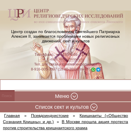
Центр создан по благословению Святейшего Патриарха
Алексия II,
занимается проблемами новых религиозных
движений, сект и культов
Тел./факс: +7-495-646-71-47
E-mail:
iriney@iriney.ru
Тел. для связи и приёма информации
8-916-005-7397 (10:00-20:00, пн-пт)
Меню
Cписок сект и культов
Главная
»
Псевдоиндуистские
»
Кришнаиты («Общество
Сознания Кришны» и др.)
»
В Москве прошла акция протеста
против строительства кришнаитского храма