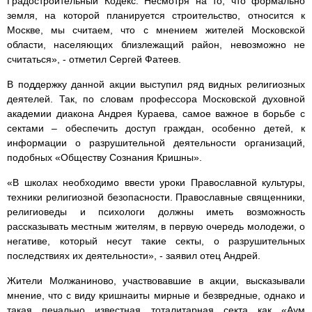
Градостроительный Кодекс. Несмотря на то, что формально
земля, на которой планируется строительство, относится к
Москве, мы считаем, что с мнением жителей Московской
области, населяющих близлежащий район, невозможно не
считаться», - отметил Сергей Фатеев.
В поддержку данной акции выступил ряд видных религиозных
деятелей. Так, по словам профессора Московской духовной
академии диакона Андрея Кураева, самое важное в борьбе с
сектами – обеспечить доступ граждан, особенно детей, к
информации о разрушительной деятельности организаций,
подобных «Обществу Сознания Кришны».
«В школах необходимо ввести уроки Православной культуры,
техники религиозной безопасности. Православные священники,
религиоведы и психологи должны иметь возможность
рассказывать местным жителям, в первую очередь молодежи, о
негативе, который несут такие секты, о разрушительных
последствиях их деятельности», - заявил отец Андрей.
Жители Молжаниново, участвовавшие в акции, высказывали
мнение, что с виду кришнаиты мирные и безвредные, однако и
такая печально известная тоталитарная секта как «Аум