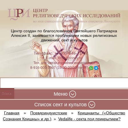
Центр создан по благословению Святейшего Патриарха
Алексия II,
занимается проблемами новых религиозных
движений, сект и культов
Тел./факс: +7-495-646-71-47
E-mail:
iriney@iriney.ru
Тел. для связи и приёма информации
8-916-005-7397 (10:00-20:00, пн-пт)
Меню
Cписок сект и культов
Главная
»
Псевдоиндуистские
»
Кришнаиты («Общество
Сознания Кришны» и др.)
»
Vedalife - секта под прикрытием?