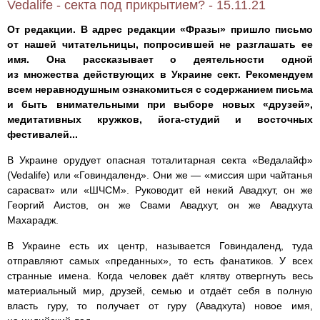
Vedalife - секта под прикрытием? - 15.11.21
От редакции. В адрес редакции «Фразы» пришло письмо
от нашей читательницы, попросившей не разглашать ее
имя. Она рассказывает о деятельности одной
из множества действующих в Украине сект. Рекомендуем
всем неравнодушным ознакомиться с содержанием письма
и быть внимательными при выборе новых «друзей»,
медитативных кружков, йога-студий и восточных
фестивалей...
В Украине орудует опасная тоталитарная секта «Ведалайф»
(Vedalife) или «Говиндаленд». Они же — «миссия шри чайтанья
сарасват» или «ШЧСМ». Руководит ей некий Авадхут, он же
Георгий Аистов, он же Свами Авадхут, он же Авадхута
Махарадж.
В Украине есть их центр, называется Говиндаленд, туда
отправляют самых «преданных», то есть фанатиков. У всех
странные имена. Когда человек даёт клятву отвергнуть весь
материальный мир, друзей, семью и отдаёт себя в полную
власть гуру, то получает от гуру (Авадхута) новое имя,