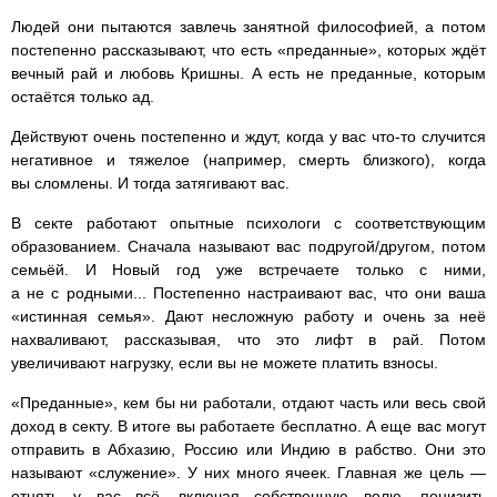
Людей они пытаются завлечь занятной философией, а потом
постепенно рассказывают, что есть «преданные», которых ждёт
вечный рай и любовь Кришны. А есть не преданные, которым
остаётся только ад.
Действуют очень постепенно и ждут, когда у вас что-то случится
негативное и тяжелое (например, смерть близкого), когда
вы сломлены. И тогда затягивают вас.
В секте работают опытные психологи с соответствующим
образованием. Сначала называют вас подругой/другом, потом
семьёй. И Новый год уже встречаете только с ними,
а не с родными... Постепенно настраивают вас, что они ваша
«истинная семья». Дают несложную работу и очень за неё
нахваливают, рассказывая, что это лифт в рай. Потом
увеличивают нагрузку, если вы не можете платить взносы.
«Преданные», кем бы ни работали, отдают часть или весь свой
доход в секту. В итоге вы работаете бесплатно. А еще вас могут
отправить в Абхазию, Россию или Индию в рабство. Они это
называют «служение». У них много ячеек. Главная же цель —
отнять у вас всё, включая собственную волю, понизить