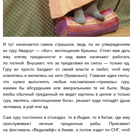
И тут начинается самое страшное, ведь по их утверждениям
их гуру Авадхут — «бог», воплощение Кришны. Стоит вам дать
ему клятву преданности и над вами начинают работать
по полной. Внушают, что за пределами их секты — только ад.
Гуру их просто балдеет от своей власти и любит, чтоб ему
кланялись и молились на него (буквально). Главная идея секты,
что нужно выполнять любые наставления-«приказы» гуру,
какими бы абсурдными или аморальными те ни были. Ведь
якобы обычный преданный не видит картины в целом и только
гуру, являясь «воплощением бога», решает куда попадёт душа
человека, в рай или ад.
Сам гуру постоянно в отъездах, то в Индии, то в Китае, где ему
прислуживают личные преданные рабы. Приезжает
на фестиваль «Ведалайф» в Киеве, а потом ездит по СНГ, чтоб