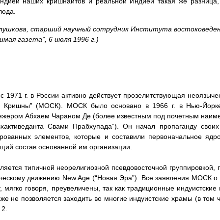
ндией наших кришнаитов и реальной Индией такая же разница, 
лода.
Глушкова, старший научный сотрудник Института востоковеден
имая газета”, 6 июля 1996 г.)
с 1971 г. в России активно действует прозелитствующая неоязыч
я Кришны” (МОСК). МОСК было основано в 1966 г. в Нью-Йорк
жером Абхаем Чараном Де (более известным под почетным наиме
хактиведанта Свами Прабхупада”). Он начал пропаганду своих
рованных элементов, которые и составили первоначальное ядро
щий состав основанной им организации.
яется типичной неорелигиозной псевдовосточной группировкой
ческому движению New Age (“Новая Эра”). Все заявления МОСК о
, мягко говоря, преувеличены, так как традиционные индуистские
е не позволяется заходить во многие индуистские храмы (в том чис
 2.