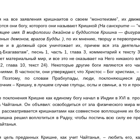
 на все заявления кришнаитов о своем “монотеизме”, их движ
тся они богу, которого они называют Кришной
(На санскрите — “ч
ящее имя. В мифологии джайнов и буддистов Кришна — фигура
рных демонов, врагов Будды. )
, по их мнению, творцу и первоприч
ые и в должный срок уничтожает их, причем вся эта деятельн
-Бхагаватам”, песнь 1, часть 1, глава 3, комментарий к тексту 
ет материальный мир, и все это не оказывает на Него никакого в
 2, глава 10, текст 24). Некоторые другие боги являются его 
иями. В частности, они утверждают, что Христос – Бог христиан,
 Поэтому, по словам Прабхупады, люди, поклоняющиеся д
очник – Кришну, в лучшем случае глупцы, ослы и свиньи, а то и пр
 поклонения Кришне как единому богу начал в Индии в XVI в. п
 Чайтанья. Он объявил: освободиться от зла физического мира 
 рассматривается кришнаитами как совместное воплощение их б
ришна решил воплотиться в Радху, чтобы постичь всю силу ее п
айтанья.
я цель преданных Кришне, как учит Чайтанья, – любить его, к