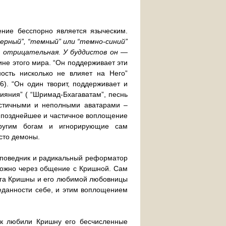
ение бесспорно является языческим.
ерный”, “темный” или “темно-синий”
 отрицательная. У буддистов он —
ине этого мира. “Он поддерживает эти
ость нисколько не влияет на Него”
36). “Он один творит, поддерживает и
лияния” ( “Шримад-Бхагаватам”, песнь
частичными и неполными аватарами –
 – позднейшее и частичное воплощение
ругим богам и игнорирующие сам
осто демоны.
роповедник и радикальный реформатор
можно через общение с Кришной. Сам
ога Кришны и его любимой любовницы
реданности себе, и этим воплощением
ак любили Кришну его бесчисленные