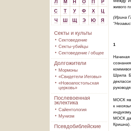
Между И
Л
М
Н
О
П
Р
живого п
С
Т
У
Ф
Х
Ц
(Ирина 
Ч
Ш
Щ
Э
Ю
Я
“Независ
Секты и культы
Сектоведение
1
Секты-убийцы
Сектоведение / общее
Начиная 
Долгожители
сознани
коммивоя
Мормоны
Шрила Б
«Свидетели Иеговы»
декласси
«Новоапостольская
церковь»
руководя
Послевоенная
МОСК явл
эклектика
к неоязы
Сайентология
индуизму
Мунизм
МОСК даж
Кришна).
Псевдобиблейские