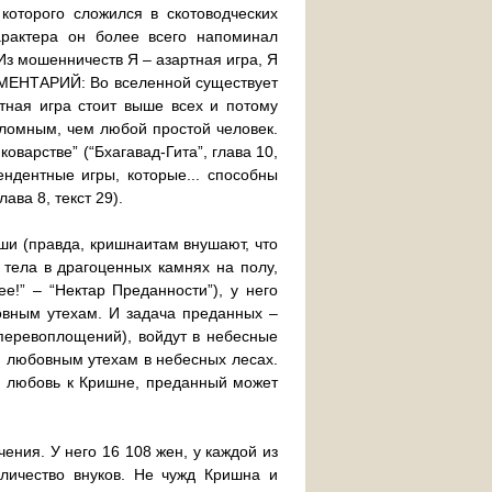
которого сложился в скотоводческих
арактера он более всего напоминал
“Из мошенничеств Я – азартная игра, Я
ОММЕНТАРИЙ: Во вселенной существует
тная игра стоит выше всех и потому
ломным, чем любой простой человек.
оварстве” (“Бхагавад-Гита”, глава 10,
ендентные игры, которые... способны
лава 8, текст 29).
ши (правда, кришнаитам внушают, что
 тела в драгоценных камнях на полу,
е!” – “Нектар Преданности”), у него
овным утехам. И задача преданных –
 перевоплощений), войдут в небесные
м любовным утехам в небесных лесах.
ую любовь к Кришне, преданный может
ения. У него 16 108 жен, у каждой из
оличество внуков. Не чужд Кришна и