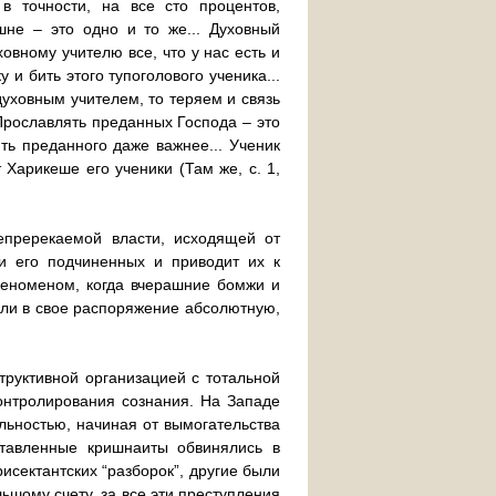
 в точности, на все сто процентов,
шне – это одно и то же... Духовный
вному учителю все, что у нас есть и
и бить этого тупоголового ученика...
духовным учителем, то теряем и связь
“Прославлять преданных Господа – это
ть преданного даже важнее... Ученик
 Харикеше его ученики (Там же, с. 1,
епререкаемой власти, исходящей от
 и его подчиненных и приводит их к
еноменом, когда вчерашние бомжи и
или в свое распоряжение абсолютную,
труктивной организацией с тотальной
онтролирования сознания. На Западе
льностью, начиная от вымогательства
ставленные кришнаиты обвинялись в
исектантских “разборок”, другие были
ьшому счету, за все эти преступления