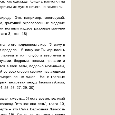
ся, как однажды Кришна напустил на
причем их мужья ничего не заметили.
ироде. Это, например, многорукий,
а, грызущий окровавленные людские
ми ногтями надвое разорвал могучее
ава 3, текст 18).
ится о его подлинном лице: “Я вижу в
з предела... Я вижу как Ты изрыгаешь
планеты и их полубоги ввергнуты в
уками, бедрами, ногами, чревами и
ся в твои зевы, подобно мотылькам,
дей со всех сторон своими пылающими
смертоносных ликов... Наши главные
орых, застревая между Твоими зубами,
4, 25, 26, 27, 29, 30).
ющая смерть... Я есть время, великий
гавад-Гита как она есть”, глава 10,
.смерть – это Сама Верховная Личность
ксту 19). Как тут не вспомнить слова