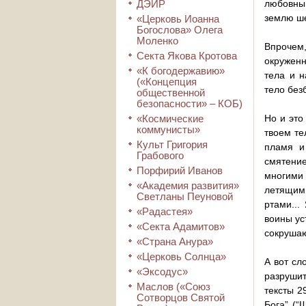
ДЭИР
любовным
землю ше
«Церковь Иоанна
Богослова» Олега
Моленко
Впрочем
Секта Якова Кротова
окружен
«К богодержавию»
тела и н
(«Концепция
тело без
общественной
безопасности» – КОБ)
«Космические
Но и это
коммунисты»
твоем те
Культ Григория
пламя и
Грабового
смятени
Порфирий Иванов
многими 
«Академия развития»
летящим 
Светланы Пеуновой
ртами...
«Радастея»
воины ус
«Секта Адамитов»
сокрушают
«Страна Анура»
«Церковь Солнца»
А вот сл
«Эксодус»
разрушит
Маслов («Союз
тексты 2
Сотворцов Святой
Бога” (“