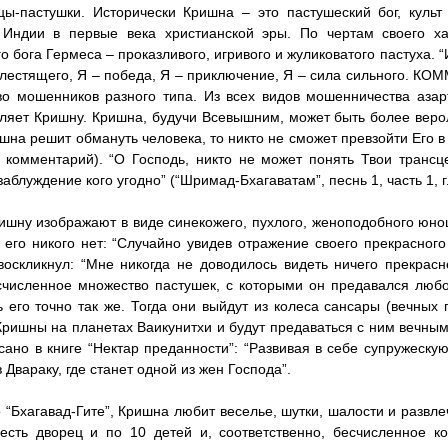
ы-пастушки. Исторически Кришна – это пастушеский бог, культ 
 Индии в первые века христианской эры. По чертам своего х
го бога Гермеса – проказливого, игривого и жуликоватого пастуха. 
блестящего, Я – победа, Я – приключение, Я – сила сильного. К
о мошенников разного типа. Из всех видов мошенничества азар
ляет Кришну. Кришна, будучи Всевышним, может быть более веро
шна решит обмануть человека, то никто не сможет превзойти Его в к
, комментарий). “О Господь, никто не может понять Твои трансц
заблуждение кого угодно” (“Шримад-Бхагаватам”, песнь 1, часть 1, г
ишну изображают в виде синекожего, пухлого, женоподобного юно
 его никого нет: “Случайно увидев отражение своего прекрасного
оскликнул: “Мне никогда не доводилось видеть ничего прекрасне
численное множество пастушек, с которыми он предавался люб
 его точно так же. Тогда они выйдут из колеса сансары (вечных
Кришны на планетах Ваикунитхи и будут предаваться с ним вечны
сано в книге “Нектар преданности”: “Развивая в себе супружеск
в Двараку, где станет одной из жен Господа”.
 “Бхагавад-Гите”, Кришна любит веселье, шутки, шалости и развлеч
есть дворец и по 10 детей и, соответственно, бесчисленное к