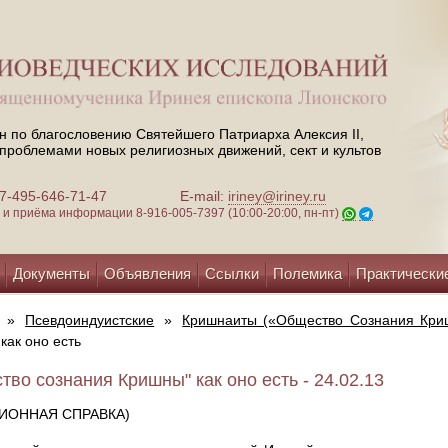
н по благословению Святейшего Патриарха Алексия II,
проблемами новых религиозных движений, сект и культов
 +7-495-646-71-47
E-mail:
iriney@iriney.ru
зи и приёма информации
8-916-005-7397 (10:00-20:00, пн-пт)
Документы
Объявления
Ссылки
Полемика
Практически
»
Псевдоиндуистские
»
Кришнаиты («Общество Сознания Криш
как оно есть
тво сознания Кришны" как оно есть - 24.02.13
ЦИОННАЯ СПРАВКА)