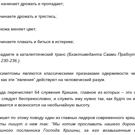
с начинает дрожать и пропадает;
ачинаете дрожать и трястись;
 кожа меняет цвет;
ачинаете плакать и биться в истерике;
падаете в каталептический транс
(Бхактиведанта Свами Прабхупада
 230-236.)
.
 симптомы являются классическими признаками одержимости че
 как эти “явления” действуют на человеческий разум.
да перечисляет 64 служения Кришне, главное из которых – это с
 следует беспрекословно, и служить ему нужно так, как будто он
вается и возносится на необычайную высоту.
пишет по этому поводу один из главных лидеров современного к
ты пишут о нем так: “Мы хотим прославить нашего дорогог
ушного посланника Господа Кришны, за его возвышенные 