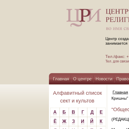
Центр созда
занимается 
Тел./факс:
Тел. для свя
Главная
О центре
Новости
Право
Помощь центру
Главная
Алфавитный список
Кришны" 
сект и культов
“Общес
А
Б
В
Г
Д
Е
(РЕДАК
Ё
Ж
З
И
Й
К