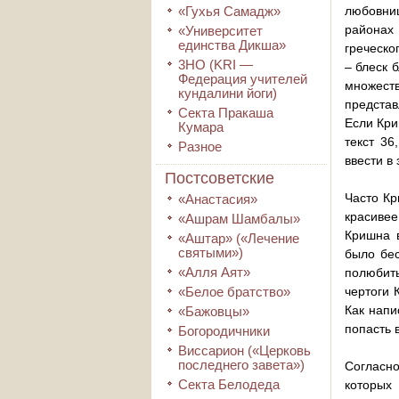
«Гухья Самадж»
любовниц
районах
«Университет
единства Дикша»
греческо
3HO (KRI ―
– блеск 
Федерация учителей
множеств
кундалини йоги)
представ
Секта Пракаша
Если Кри
Кумара
текст 36
Разное
ввести в 
Постсоветские
Часто Кр
«Анастасия»
красивее
«Ашрам Шамбалы»
Кришна в
«Аштар» («Лечение
святыми»)
было бес
«Алля Аят»
полюбить
«Белое братство»
чертоги 
Как напи
«Бажовцы»
попасть 
Богородичники
Виссарион («Церковь
последнего завета»)
Согласно
Секта Белодеда
которых 