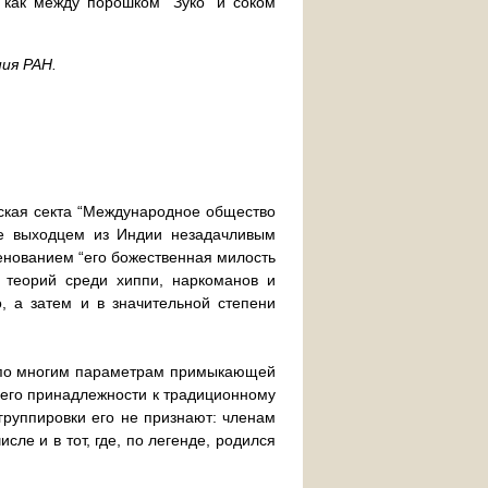
как между порошком “Зуко” и соком
ия РАН.
еская секта “Международное общество
е выходцем из Индии незадачливым
нованием “его божественная милость
 теорий среди хиппи, наркоманов и
, а затем и в значительной степени
, по многим параметрам примыкающей
 его принадлежности к традиционному
 группировки его не признают: членам
ле и в тот, где, по легенде, родился