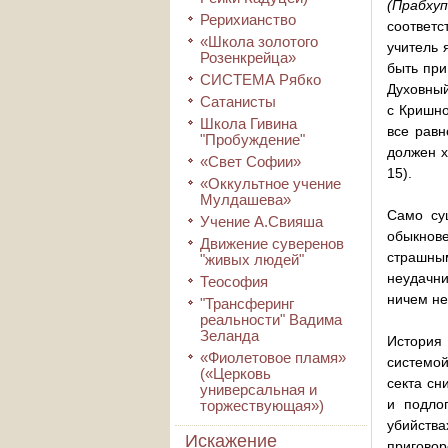
(Прабху
Рерихианство
соответс
«Школа золотого
учитель 
Розенкрейца»
быть при
СИСТЕМА Рябко
Духовный
Сатанисты
с Кришно
Школа Гивина
все равн
"Пробуждение"
должен х
«Свет Софии»
15).
«Оккультное учение
Мулдашева»
Само су
Учение А.Свияша
обыкнове
Движение суверенов
страшны
"живых людей"
неудачни
Теософия
ничем не
"Трансферинг
реальности" Вадима
Зеланда
История 
«Фиолетовое пламя»
системой
(«Церковь
секта сн
универсальная и
и подло
торжествующая»)
убийства
Искажение
приговор