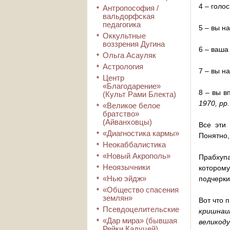
4 – голо
Антропософия /
вальдорфская
педагогика
5 – вы н
Оккультные
воззрения Дугина
6 – ваша
Ольга Асауляк
Астрология
7 – вы н
Центр
«Благодарение»
8 – вы в
(Культ Рами Блекта)
1970, pp.
«Великое белое
братство»
(Айванховцы)
Все эти
«Диагностика кармы»
Понятно,
Неокаббалистика
«Новый Акрополь»
Прабхупа
Неоязычники
которому
«Нью эйдж»
подчерки
«Общество спасения
землян»
Вот что 
Псевдоцелительские
кришнаи
«Дар мира» (бывшая
великод
Рейки Кадуцей)