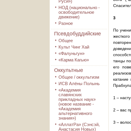
Руси»)
Спасител
НОД (национально -
освободительное
движение)
3
Разное
По учени
Псевдобуддийские
жесткого
Общее
повторен
Культ Чинг Хай
доведени
«Фалуньгун»
способст
«Карма Кагью»
танцы по
его пов
Оккультные
реализов
Общее / оккультизм
катание 
ИСВ Алёны Полынь
Прабхупа
«Академия
славянских
1 – наст
прикладных наук»
(новое название -
«Академия
2 – вас 
альтернативного
знания»)
3 – воло
«АллатРа» (Сэнсэй,
Анастасия Новых)