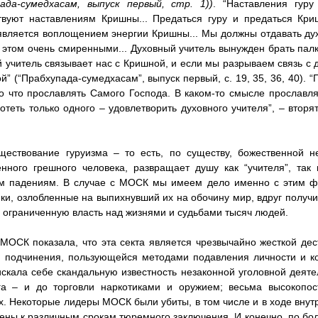
пада-сумедхасам, выпуск первый, стр. 1))
. “Наставления гуру
твуют наставлениям Кришны... Предаться гуру и предаться Кри
является воплощением энергии Кришны... Мы должны отдавать духо
 этом очень смиренными... Духовный учитель вынужден брать палку 
 учитель связывает нас с Кришной, и если мы разрываем связь с 
й” (“Прабхупада-сумедхасам”, выпуск первый, с. 19, 35, 36, 40). 
о что прославлять Самого Господа. В каком-то смысле прославля
отеть только одного – удовлетворить духовного учителя”, – вторят
ществование гуруизма – то есть, по существу, божественной н
нного грешного человека, развращает душу как “учителя”, так
м падениям. В случае с МОСК мы имеем дело именно с этим ф
ки, озлобленные на выпихнувший их на обочину мир, вдруг получ
 ограниченную власть над жизнями и судьбами тысяч людей.
МОСК показала, что эта секта является чрезвычайно жесткой дес
 подчинения, пользующейся методами подавления личности и к
искала себе скандальную известность незаконной уголовной деяте
га – и до торговли наркотиками и оружием; весьма высокопо
х. Некоторые лидеры МОСК были убиты, в том числе и в ходе внутр
ены к различным срокам тюремного заключения. И конечно, по бол