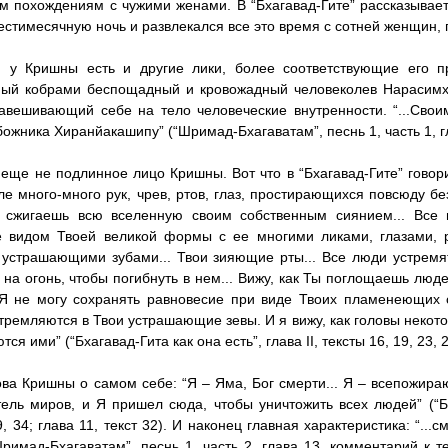
 похождениям с чужими женами. В “Бхагавад-Гите” рассказывает
стимесячную ночь и развлекался все это время с сотней женщин, 
, у Кришны есть и другие лики, более соответствующие его пр
ный кобрами беспощадный и кровожадный человеколев Нарасимх
авешивающий себе на тело человеческие внутренности. “...Свои
божника Хиранйакашипу” (“Шримад-Бхагаватам”, песнь 1, часть 1, гл
 еще не подлинное лицо Кришны. Вот что в “Бхагавад-Гите” говор
ле много-много рук, чрев, ртов, глаз, простирающихся повсюду бе
 сжигаешь всю вселенную своим собственным сиянием... Все 
е видом Твоей великой формы с ее многими ликами, глазами, р
устрашающими зубами... Твои зияющие рты... Все люди устремят
на огонь, чтобы погибнуть в нем... Вижу, как Ты поглощаешь лю
 Я не могу сохранять равновесие при виде Твоих пламенеющих 
тремляются в Твои устрашающие зевы. И я вижу, как головы некот
ся ими” (“Бхагавад-Гита как она есть”, глава II, тексты 16, 19, 23, 2
ова Кришны о самом себе: “Я – Яма, Бог смерти... Я – всепожира
ель миров, и Я пришел сюда, чтобы уничтожить всех людей” (“Бха
9, 34; глава 11, текст 32). И наконец главная характеристика: “..
Шримад-Бхагаватам”, песнь 1, часть 2, глава 13, комментарий к те