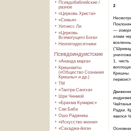
Псевдобиблейские /
2
разное
«Церковь Христа»
Несмотря
«Семья»
Поклоняю
Уитнесс Ли
— говор
«Церковь
глава че
Всемогущего Бога»
вселенн
Неопятидесятники
(“Шримад
Псевдоиндуистские
уничтожа
«Ананда марга»
1, часть
воплощен
Кришнаиты
(«Общество Сознания
Кришны.
Кришны» и др.)
первоист
ТМ
«Тантра-Сангха»
Движение
Шри Чинмой
индуизма
«Брахма Кумарис»
Чайтанья
Саи Баба
Радхи. К
Ошо Раджниш
явился Ч
«Искусство жизни»
«Сахаджа-йога»
Основна