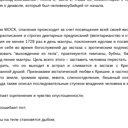
я о диаволе, который был человекоубийцей от начала.
ю МОСК, спасение происходит за счет посвящения всей своей жи
 расписания и строгих диетарных предписаний (вегетарианство и от
ия не менее 1728 раз в день мантры, поклонения идолам и пос
я себя во время богослужений до экстаза с эротическим подтекс
вовать “выхождению из тела”, практикуются тимпаны, бубны, б
д пение мантры. Цель всего этого – заставить человека перестать
ерить, что он выходит в астрал и сливается в экстазе с Кр
анной душой. Признаками экстатической любви к Кришне, в частн
по земле, громкие крики, зевота, слюноотделение, бешеный хох
да также описал последовательные ступени впадения человека в э
упает оцепенение и чувство опустошенности;
прошибает пот;
сы на теле становятся дыбом;