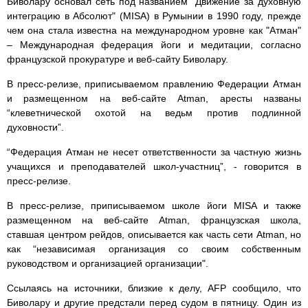
Биволару основал сеть под названием "Движение за духовную
интеграцию в Абсолют" (MISA) в Румынии в 1990 году, прежде
чем она стала известна на международном уровне как "Атман"
– Международная федерация йоги и медитации, согласно
французской прокуратуре и веб-сайту Биволару.
В пресс-релизе, приписываемом правлению Федерации Атман
и размещенном на веб-сайте Atman, аресты названы
“клеветнической охотой на ведьм против подлинной
духовности”.
“Федерация Атман не несет ответственности за частную жизнь
учащихся и преподавателей школ-участниц”, - говорится в
пресс-релизе.
В пресс-релизе, приписываемом школе йоги MISA и также
размещенном на веб-сайте Atman, французская школа,
ставшая центром рейдов, описывается как часть сети Atman, но
как “независимая организация со своим собственным
руководством и организацией организации".
Ссылаясь на источники, близкие к делу, AFP сообщило, что
Биволару и другие предстали перед судом в пятницу. Один из