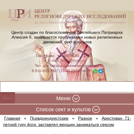
Центр создан по благословению Святейшего Патриарха
Алексия II,
занимается проблемами новых религиозных
движений, сект и культов
Тел./факс: +7-495-646-71-47
E-mail:
iriney@iriney.ru
Тел. для связи и приёма информации
8-916-005-7397 (10:00-20:00, пн-пт)
Меню
Cписок сект и культов
Главная
»
Псевдоиндуистские
»
Разное
»
Арестован 71-
летний гуру йоги: заставлял женщин заниматься сексом