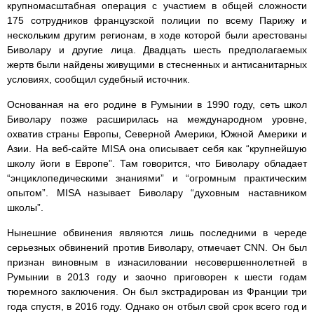
крупномасштабная операция с участием в общей сложности
175 сотрудников французской полиции по всему Парижу и
нескольким другим регионам, в ходе которой были арестованы
Биволару и другие лица. Двадцать шесть предполагаемых
жертв были найдены живущими в стесненных и антисанитарных
условиях, сообщил судебный источник.
Основанная на его родине в Румынии в 1990 году, сеть школ
Биволару позже расширилась на международном уровне,
охватив страны Европы, Северной Америки, Южной Америки и
Азии. На веб-сайте MISA она описывает себя как “крупнейшую
школу йоги в Европе”. Там говорится, что Биволару обладает
“энциклопедическими знаниями” и “огромным практическим
опытом”. MISA называет Биволару “духовным наставником
школы”.
Нынешние обвинения являются лишь последними в череде
серьезных обвинений против Биволару, отмечает CNN. Он был
признан виновным в изнасиловании несовершеннолетней в
Румынии в 2013 году и заочно приговорен к шести годам
тюремного заключения. Он был экстрадирован из Франции три
года спустя, в 2016 году. Однако он отбыл свой срок всего год и