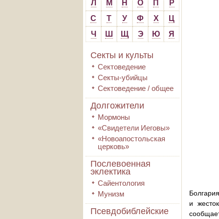
Л
М
Н
О
П
Р
С
Т
У
Ф
Х
Ц
Ч
Ш
Щ
Э
Ю
Я
Секты и культы
Сектоведение
Секты-убийцы
Сектоведение / общее
Долгожители
Мормоны
«Свидетели Иеговы»
«Новоапостольская
церковь»
Послевоенная
эклектика
Сайентология
Болгария
Мунизм
и жесто
Псевдобиблейские
сообщае