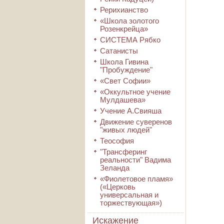
Рерихианство
«Школа золотого
Розенкрейца»
СИСТЕМА Рябко
Сатанисты
Школа Гивина
"Пробуждение"
«Свет Софии»
«Оккультное учение
Мулдашева»
Учение А.Свияша
Движение суверенов
"живых людей"
Теософия
"Трансферинг
реальности" Вадима
Зеланда
«Фиолетовое пламя»
(«Церковь
универсальная и
торжествующая»)
Искажение