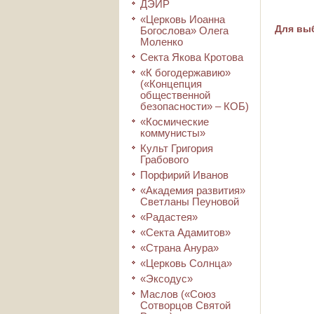
ДЭИР
«Церковь Иоанна
Для выб
Богослова» Олега
Моленко
Секта Якова Кротова
«К богодержавию»
(«Концепция
общественной
безопасности» – КОБ)
«Космические
коммунисты»
Культ Григория
Грабового
Порфирий Иванов
«Академия развития»
Светланы Пеуновой
«Радастея»
«Секта Адамитов»
«Страна Анура»
«Церковь Солнца»
«Эксодус»
Маслов («Союз
Сотворцов Святой