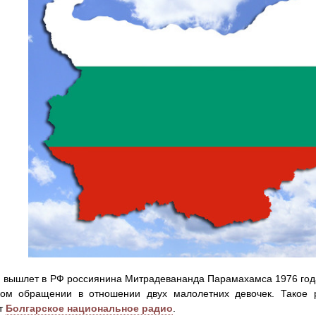
 вышлет в РФ россиянина Митрадевананда Парамахамса 1976 года
ком обращении в отношении двух малолетних девочек. Такое 
т
Болгарское национальное радио
.