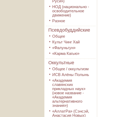
Руси»)
НОД (национально -
освободительное
движение)
Разное
Псевдобуддийские
Общее
Культ Чинг Хай
«Фалуньгун»
«Карма Кагью»
Оккультные
Общее / оккультизм
ИСВ Алёны Полынь
«Академия
славянских
прикладных наук»
(новое название -
«Академия
альтернативного
знания»)
«АллатРа» (Сэнсэй,
Анастасия Новых)