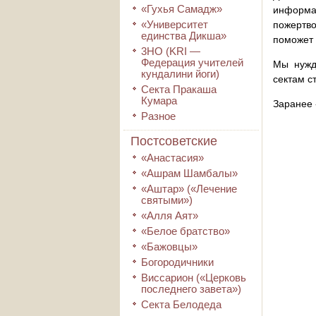
«Гухья Самадж»
информа
«Университет
пожертво
единства Дикша»
поможет 
3HO (KRI ―
Федерация учителей
Мы нужд
кундалини йоги)
сектам с
Секта Пракаша
Кумара
Заранее 
Разное
Постсоветские
«Анастасия»
«Ашрам Шамбалы»
«Аштар» («Лечение
святыми»)
«Алля Аят»
«Белое братство»
«Бажовцы»
Богородичники
Виссарион («Церковь
последнего завета»)
Секта Белодеда