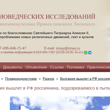
н по благословению Святейшего Патриарха Алексия II,
проблемами новых религиозных движений, сект и культов
 +7-495-646-71-47
E-mail:
iriney@iriney.ru
зи и приёма информации
8-916-005-7397 (10:00-20:00, пн-пт)
Документы
Объявления
Ссылки
Полемика
Практически
»
Псевдоиндуистские
»
Разное
»
Болгария вышлет в РФ россия
ия вышлет в РФ россиянина, подозреваемого в пытка