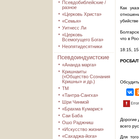
Псевдобиблейские /
разное
Как ука
«Церковь Христа»
отношен
«Семья»
убийстве
Уитнесс Ли
Болгарск
«Церковь
что в Ро
Всемогущего Бога»
Неопятидесятники
18:15, 1
Псевдоиндуистские
РОСБАЛ
«Ананда марга»
Кришнаиты
(«Общество Сознания
Кришны» и др.)
Обсудить
ТМ
«Тантра-Сангха»
Шри Чинмой
«Брахма Кумарис»
Саи Баба
Дорогие 
Ошо Раджниш
всего ру
«Искусство жизни»
«Сахаджа-йога»
Для того