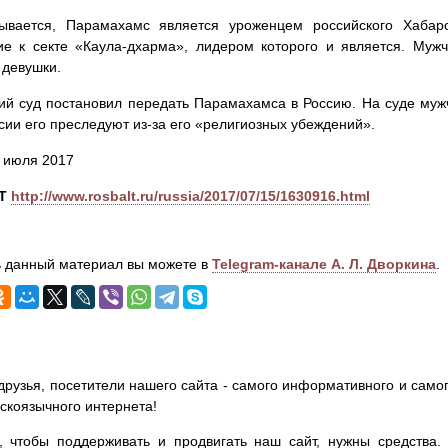
зывается, Парамахамс является уроженцем российского Хабар
ие к секте «Каула-дхарма», лидером которого и является. Муж
 девушки.
ий суд постановил передать Парамахамса в Россию. На суде муж
ссии его преследуют из-за его «религиозных убеждений».
5 июля 2017
Т
http://www.rosbalt.ru/russia/2017/07/15/1630916.html
 данный материал вы можете в
Telegram-канале А. Л. Дворкина
.
друзья, посетители нашего сайта - самого информативного и самог
сскоязычного интернета!
, чтобы поддерживать и продвигать наш сайт, нужны средства