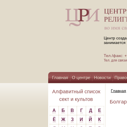
Центр созда
занимается 
Тел./факс:
Тел. для свя
Главная
О центре
Новости
Право
Помощь центру
Главная
Алфавитный список
сект и культов
Болгар
А
Б
В
Г
Д
Е
Ё
Ж
З
И
Й
К