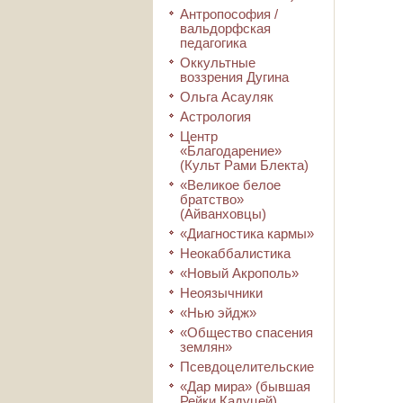
Антропософия /
вальдорфская
педагогика
Оккультные
воззрения Дугина
Ольга Асауляк
Астрология
Центр
«Благодарение»
(Культ Рами Блекта)
«Великое белое
братство»
(Айванховцы)
«Диагностика кармы»
Неокаббалистика
«Новый Акрополь»
Неоязычники
«Нью эйдж»
«Общество спасения
землян»
Псевдоцелительские
«Дар мира» (бывшая
Рейки Кадуцей)