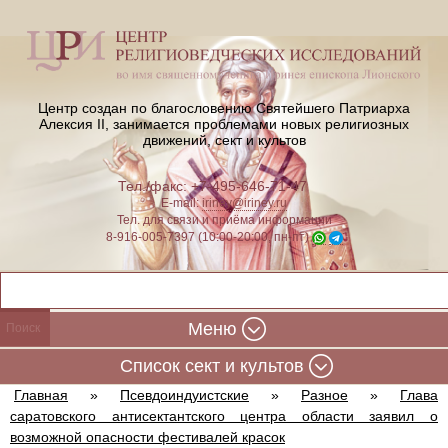
Центр создан по благословению Святейшего Патриарха
Алексия II,
занимается проблемами новых религиозных
движений, сект и культов
Тел./факс: +7-495-646-71-47
E-mail:
iriney@iriney.ru
Тел. для связи и приёма информации
8-916-005-7397 (10:00-20:00, пн-пт)
Меню
Cписок сект и культов
Главная
»
Псевдоиндуистские
»
Разное
»
Глава
саратовского антисектантского центра области заявил о
возможной опасности фестивалей красок