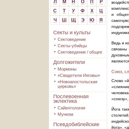
Л
М
Н
О
П
Р
воздейс
комплекс
С
Т
У
Ф
Х
Ц
и общег
Ч
Ш
Щ
Э
Ю
Я
самочув
подозре
Секты и культы
индуизма
Сектоведение
Ведь и к
Секты-убийцы
связаны 
Сектоведение / общее
духовны
являются
Долгожители
Мормоны
Союз, с
«Свидетели Иеговы»
Слово «й
«Новоапостольская
церковь»
«слияни
человека
Послевоенная
«союзу»,
эклектика
Сайентология
Йога так
Мунизм
столети
индийско
Псевдобиблейские
йога», «