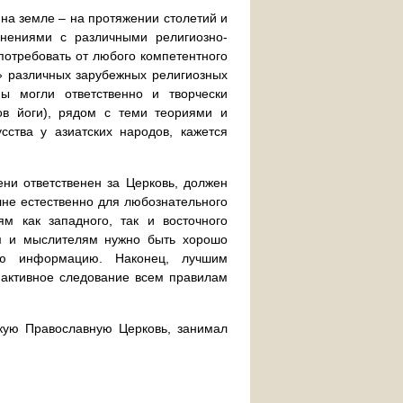
на земле – на протяжении столетий и
внениями с различными религиозно-
отребовать от любого компетентного
у» различных зарубежных религиозных
мы могли ответственно и творчески
ов йоги), рядом с теми теориями и
сства у азиатских народов, кажется
ени ответственен за Церковь, должен
лне естественно для любознательного
м как западного, так и восточного
ам и мыслителям нужно быть хорошо
ную информацию. Наконец, лучшим
активное следование всем правилам
скую Православную Церковь, занимал