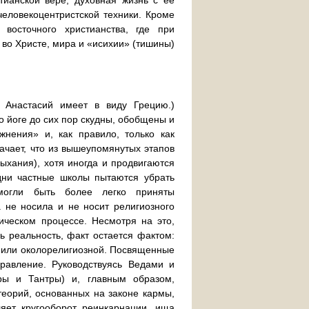
тианской вере, духовная жизнь с ее
еловекоцентристской техники. Кроме
 восточного христианства, где при
во Христе, мира и «исихии» (тишины)
 Анастасий имеет в виду Грецию.)
о йоге до сих пор скудны, обобщены и
жнения» и, как правило, только как
ачает, что из вышеупомянутых этапов
ыхания), хотя иногда и продвигаются
Одни частные школы пытаются убрать
могли быть более легко приняты
а не носила и не носит религиозного
тическом процессе. Несмотря на это,
 реальность, факт остается фактом:
й или околорелигиозной. Посвященные
равление. Руководствуясь Ведами и
ры и Тантры) и, главным образом,
теорий, основанных на законе кармы,
яет кругооборот реинкарнации, ища