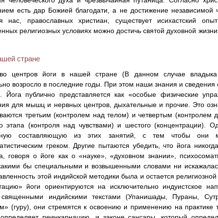
я человеческого духа и чрезвычайная путаница. Согласно хрис
ием есть дар Божией благодати, а не достижение независимой ч
ля нас, православных христиан, существует исихастский опыт
нных религиозных условиях можно достичь святой духовной жизни 
ашей стране
тво центров йоги в нашей стране (В данном случае владыка
ьно возросло в последние годы. При этом наши знания и сведения 
. Йога публично представляется как «особые физические упра
ия для мышц и нервных центров, дыхательные и прочие. Это озн
ваются третьим (контролем над телом) и четвертым (контролем д
о этапа (контроля над чувствами) и шестого (концентрации). 
зную составляющую из этих занятий, с тем чтобы они 
атистическим греком. Другие пытаются убедить, что йога никогд
а, говоря о йоге как о «науке», «духовном знании», психосома
какими бы специальными и возвышенными словами ни искажалась
авленность этой индийской методики была и остается религиозно
тацию» йоги ориентируются на исключительно индуистское нап
 священными индийскими текстами (Упанишады, Пураны, Сут
м» (гуру), они стремятся к освоению и применению на практике 
 определяет реинкарнацию, и законе сансары, который определ