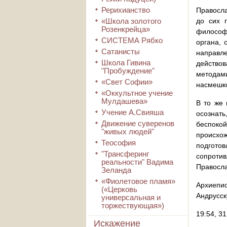
Рерихианство
Правосла
«Школа золотого
до сих 
Розенкрейца»
философс
СИСТЕМА Рябко
органа, 
Сатанисты
направл
Школа Гивина
действо
"Пробуждение"
методами
«Свет Софии»
насмешк
«Оккультное учение
Мулдашева»
В то же 
Учение А.Свияша
осознать
Движение суверенов
беспоко
"живых людей"
происхо
Теософия
подгото
"Трансферинг
сопроти
реальности" Вадима
Правосла
Зеланда
«Фиолетовое пламя»
Архиепис
(«Церковь
Андрусск
универсальная и
торжествующая»)
19:54, 3
Искажение