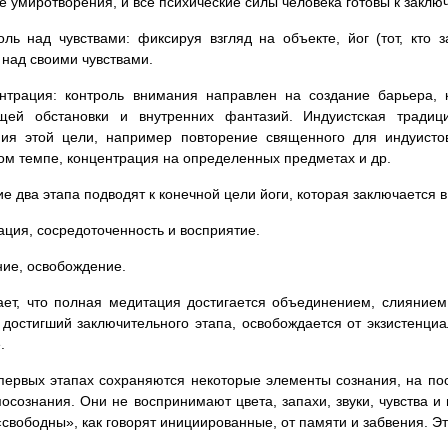
е умиротворения, и все психические силы человека готовы к закл
оль над чувствами: фиксируя взгляд на объекте, йог (тот, кто 
 над своими чувствами.
ентрация: контроль внимания направлен на создание барьера, 
щей обстановки и внутренних фантазий. Индуистская тради
ния этой цели, например повторение священного для индуисто
м темпе, концентрация на определенных предметах и др.
е два этапа подводят к конечной цели йоги, которая заключается 
ация, сосредоточенность и восприятие.
ние, освобождение.
ает, что полная медитация достигается объединением, слиянием
 достигший заключительного этапа, освобождается от экзистенци
.
первых этапах сохраняются некоторые элементы сознания, на по
осознания. Они не воспринимают цвета, запахи, звуки, чувства и
«свободны», как говорят инициированные, от памяти и забвения. Э