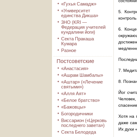
состояни
«Гухья Самадж»
«Университет
5. Контр
единства Дикша»
контроль
3HO (KRI ―
Федерация учителей
6. Конц
кундалини йоги)
окружаю
Секта Пракаша
достиже
Кумара
медленно
Разное
Последни
Постсоветские
«Анастасия»
7. Медит
«Ашрам Шамбалы»
8. Позна
«Аштар» («Лечение
святыми»)
Йог счит
«Алля Аят»
Человек,
«Белое братство»
спасение
«Бажовцы»
Богородичники
Хотя на 
Виссарион («Церковь
даже сам
последнего завета»)
Их духи 
Секта Белодеда