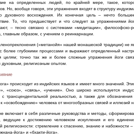
твие на определенных людей, по крайней мере, такое, котор
ов. Но, вообще говоря, эти упражнения входят в структуру индуиз
о духовного восхождения. Их конечная цель – нечто больше
ствие. То, что предшествует и что следует за упражнениями й
вают, – тесно связано с системами «медитации», философско-
, главным образом, с учением о реинкарнации.
оленопреклонения («метанойя» нашей монашеской традиции) не я
с более глубокими процессами и выражают определенный настр
м целям; точно так же и более сложные упражнения йоги свя
 духовным, религиозным опытом.
лияние
ога» происходит из индийских языков и имеет много значений. Эт
е», «союз», «связь», «учение». Оно широко используется инду
 с трансцендентальной реальностью, а также для обозначения
 к «освобождению» человека от многообразных связей и иллюзий 
же включает в себя различные руководства и методы, сформиров
й, ведущие к достижению человеком искупления и его единен
й религиозности: стремление к спасению, знанию и набожности – 
джнана-йога» и «бхакти-йога».