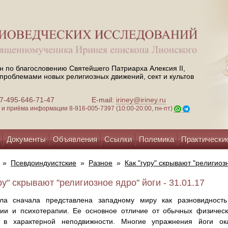
н по благословению Святейшего Патриарха Алексия II,
проблемами новых религиозных движений, сект и культов
 +7-495-646-71-47
E-mail:
iriney@iriney.ru
зи и приёма информации
8-916-005-7397 (10:00-20:00, пн-пт)
Документы
Объявления
Ссылки
Полемика
Практически
»
Псевдоиндуистские
»
Разное
»
Как "гуру" скрывают "религиоз
ру" скрывают "религиозное ядро" йоги - 31.01.17
ла сначала представлена западному миру как разновидность
ии и психотерапии. Ее основное отличие от обычных физическ
, в характерной неподвижности. Многие упражнения йоги о