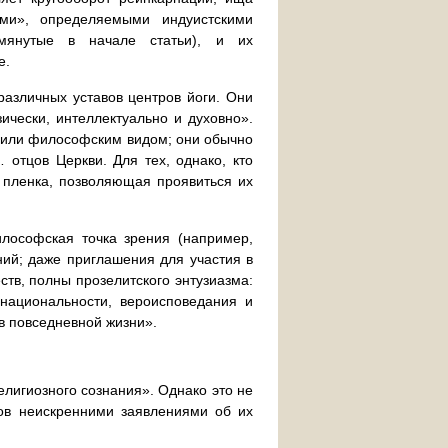
ями», определяемыми индуистскими
помянутые в начале статьи), и их
е.
азличных уставов центров йоги. Они
чески, интеллектуально и духовно».
 или философским видом; они обычно
отцов Церкви. Для тех, однако, кто
к пленка, позволяющая проявиться их
илософская точка зрения (например,
ний; даже приглашения для участия в
ств, полны прозелитского энтузиазма:
национальности, вероисповедания и
в повседневной жизни».
елигиозного сознания». Однако это не
ков неискренними заявлениями об их