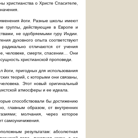
ны христианства о Христе Спасителе,
значения.
рименения йоги. Разные школы имеют
ые группы, действующие в Европе и
ствами, не одобряемыми гуру Индии.
тения духовного опыта соответствуют
 радикально отличаются от учения
ре, человеке, смерти, спасении… Они
 сущность христианской проповеди.
л йоги, пригодных для использования
ских теорий, с которыми они связаны,
человека. Этот новый оригинальный
уистской атмосферы и ее идеала.
оторые способствовали бы достижению
но, главным образом, от внутренних
азиями; молчания, через которое
чет самоуничижения.
оположным результатам: абсолютная