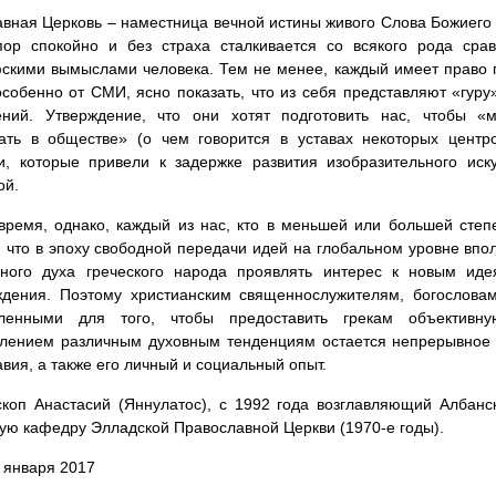
вная Церковь – наместница вечной истины живого Слова Божиего 
пор спокойно и без страха сталкивается со всякого рода сра
кими вымыслами человека. Тем не менее, каждый имеет право п
особенно от СМИ, ясно показать, что из себя представляют «гур
ений. Утверждение, что они хотят подготовить нас, чтобы «
вать в обществе» (о чем говорится в уставах некоторых центр
, которые привели к задержке развития изобразительного иску
ой.
время, однако, каждый из нас, кто в меньшей или большей степ
, что в эпоху свободной передачи идей на глобальном уровне впо
йного духа греческого народа проявлять интерес к новым идея
ждения. Поэтому христианским священнослужителям, богослов
вленными для того, чтобы предоставить грекам объектив
влением различным духовным тенденциям остается непрерывное 
вия, а также его личный и социальный опыт.
коп Анастасий (Яннулатос), с 1992 года возглавляющий Албан
ую кафедру Элладской Православной Церкви (1970-е годы).
1 января 2017