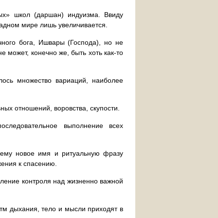
ых» школ (даршан) индуизма. Ввиду
падном мире лишь увеличивается.
ного бога, Ишвары (Господа), но не
е может, конечно же, быть хоть как-то
илось множество вариаций, наиболее
ных отношений, воровства, скупости.
последовательное выполнение всех
т ему новое имя и ритуальную фразу
жения к спасению.
вление контроля над жизненно важной
тм дыхания, тело и мысли приходят в