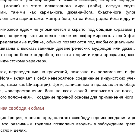
я (мокши) из этого иллюзорного мира (майи), следуя «пут
ями, такими как карма-йога, джнана-йога, бхакти-йога (у
ленными вариантами: мантра-йога, хатха-йога, раджа-йога и други
игиозное ядро» не упоминается и скрыто под общими фразами р
ют, например, что их целью является «сформировать людей физи
предлагаемые публике, обычно появляются под якобы социальным
вязаны с высказываниями древнегреческих мудрецов или даже… 
от вопрос более подробно, все эти теории и идеи прозрачны, ка
индуистскому характеру.
ах, переведенных на греческий, показана их религиозная и ф
Йога» включает в себя невероятное соединение индуистских уче
ах, таких как Шиваратри). Цели, записанные в правилах этих обще
р, «распространение йоги на всех людей независимо от пола, 
ого положения», «создание прочной основы для применения йоги 
зная свобода и обман
ция Греции, конечно, предполагает «свободу вероисповедания и р
, что различным группам позволено вводить в заблуждение гре
стях и целях.