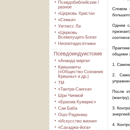
Псевдобиблейские /
разное
Словом 
«Церковь Христа»
большого
«Семья»
Одним сл
Уитнесс Ли
признает
«Церковь
Всемогущего Бога»
соотнесе
Неопятидесятники
Практике
Псевдоиндуистские
общими 
«Ананда марга»
1. Самок
Кришнаиты
(«Общество Сознания
2. Само
Кришны» и др.)
упражнен
ТМ
«Тантра-Сангха»
После эт
Шри Чинмой
(мантру)
«Брахма Кумарис»
Саи Баба
3. Контр
энергией
Ошо Раджниш
«Искусство жизни»
4. Контр
«Сахаджа-йога»