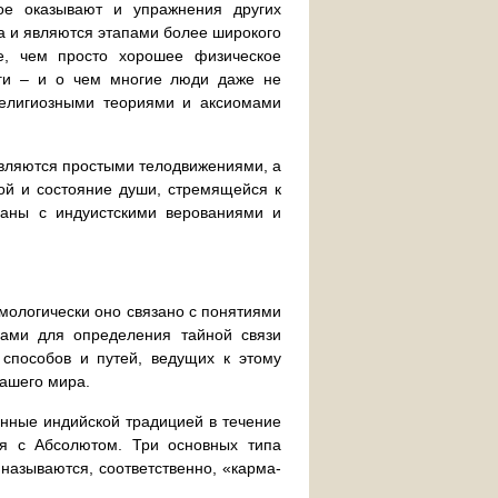
ое оказывают и упражнения других
ма и являются этапами более широкого
е, чем просто хорошее физическое
оги – и о чем многие люди даже не
религиозными теориями и аксиомами
вляются простыми телодвижениями, а
ой и состояние души, стремящейся к
заны с индуистскими верованиями и
имологически оно связано с понятиями
сами для определения тайной связи
 способов и путей, ведущих к этому
нашего мира.
анные индийской традицией в течение
ия с Абсолютом. Три основных типа
называются, соответственно, «карма-