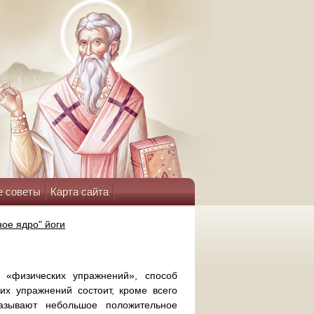
е советы
Карта сайта
ное ядро" йоги
 «физических упражнений», способ
их упражнений состоит, кроме всего
казывают небольшое положительное