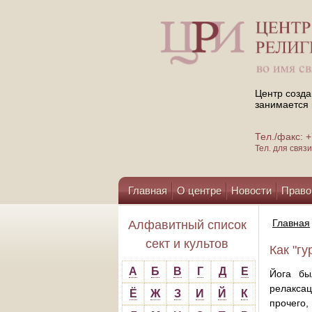
Центр созда
занимается 
Тел./факс:
Тел. для свя
Главная
О центре
Новости
Право
Помощь центру
Главная
Алфавитный список
сект и культов
Как "гу
А
Б
В
Г
Д
Е
Йога бы
релаксац
Ё
Ж
З
И
Й
К
прочего