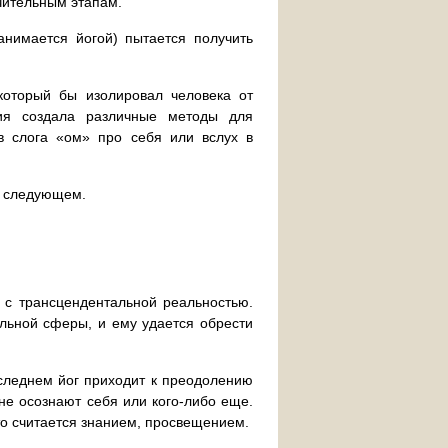
ючительным этапам.
занимается йогой) пытается получить
который бы изолировал человека от
ция создала различные методы для
в слога «ом» про себя или вслух в
в следующем.
 с трансцендентальной реальностью.
альной сферы, и ему удается обрести
следнем йог приходит к преодолению
 не осознают себя или кого-либо еще.
то считается знанием, просвещением.