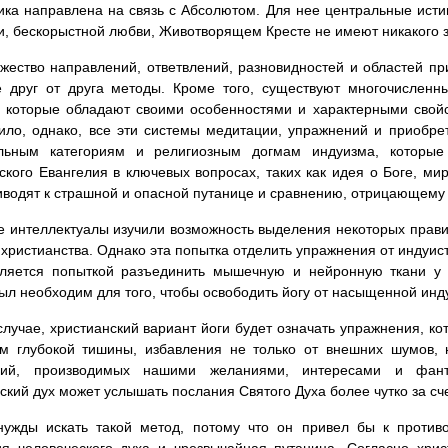
ика направлена на связь с Абсолютом. Для нее центральные исти
и, бескорыстной любви, Животворящем Кресте не имеют никакого 
жество направлений, ответвлений, разновидностей и областей п
е друг от друга методы. Кроме того, существуют многочисленн
 которые обладают своими особенностями и характерными свой
ило, однако, все эти системы медитации, упражнений и приобре
льным категориям и религиозным догмам индуизма, которые
ского Евангелия в ключевых вопросах, таких как идея о Боге, ми
иводят к страшной и опасной путанице и сравнению, отрицающему
 интеллектуалы изучили возможность выделения некоторых прави
 христианства. Однако эта попытка отделить упражнения от индуист
вляется попыткой разъединить мышечную и нейронную ткани у 
ыл необходим для того, чтобы освободить йогу от насыщенной инд
случае, христианский вариант йоги будет означать упражнения, к
м глубокой тишины, избавления не только от внешних шумов, 
ний, производимых нашими желаниями, интересами и фант
ский дух может услышать послания Святого Духа более чутко за с
нужды искать такой метод, потому что он привел бы к против