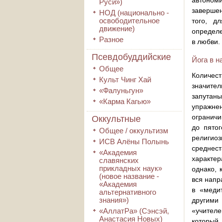
автономи
Руси»)
завершен
НОД (национально -
освободительное
того, д
движение)
определе
Разное
в любви.
Псевдобуддийские
Йога в н
Общее
Количес
Культ Чинг Хай
значител
«Фалуньгун»
запутаны
«Карма Кагью»
упражнен
ограничи
Оккультные
до пятог
Общее / оккультизм
религио
ИСВ Алёны Полынь
среднест
«Академия
характер
славянских
прикладных наук»
однако, 
(новое название -
вся напр
«Академия
в «меди
альтернативного
знания»)
другими
«АллатРа» (Сэнсэй,
«учителе
Анастасия Новых)
который