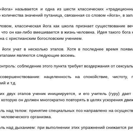
«йога» называется и одна из шести классических «традиционн
 количества значений путаница, связанная со словом «йога», в за
овом, классическая йога как школа признает существование веч
, что он как-либо вмешивается в жизнь человека. Идея такого бога н
на с христианским богословским учением.
 йоги учат в несколько этапов. Хотя в последнее время появ
этапами являются следующие восемь.
онтроль: соблюдение этого пункта требует воздержания от сексуаль
совершенствование: нацеленность на спокойствие, чистоту, 
ий и т.д.
их двух этапов ученик инициируется, и его учитель (гуру) дае
, которую он должен многократно повторять в целях ускорения дви
оль над телом: принятие специальных поз направлено на осущест
 человеческого организма.
оль над дыханием: при выполнении этих упражнений снижается ри