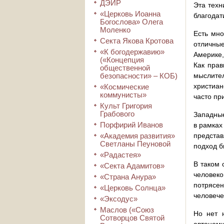
ДЭИР
Эта техн
«Церковь Иоанна
благодат
Богослова» Олега
Моленко
Есть мно
Секта Якова Кротова
отличны
«К богодержавию»
Америке,
(«Концепция
Как прав
общественной
безопасности» – КОБ)
мыслите
христиан
«Космические
коммунисты»
часто пр
Культ Григория
Грабового
Западные
Порфирий Иванов
в рамках
«Академия развития»
предста
Светланы Пеуновой
подход б
«Радастея»
В таком 
«Секта Адамитов»
человеко
«Страна Анура»
потрясе
«Церковь Солнца»
человече
«Эксодус»
Маслов («Союз
Но нет 
Сотворцов Святой