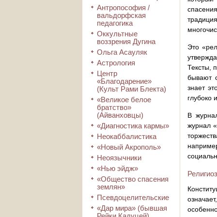
Антропософия /
спасени
вальдорфская
традици
педагогика
многочис
Оккультные
воззрения Дугина
Это «рел
Ольга Асауляк
утвержда
Астрология
Тексты, 
Центр
бывают с
«Благодарение»
знает эт
(Культ Рами Блекта)
глубоко 
«Великое белое
братство»
(Айванховцы)
В журнал
«Диагностика кармы»
журнал «
торжеств
Неокаббалистика
наприме
«Новый Акрополь»
социальн
Неоязычники
«Нью эйдж»
Религио
«Общество спасения
землян»
Конститу
Псевдоцелительские
означает
«Дар мира» (бывшая
особенно
Рейки Кадуцей)