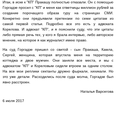
Итак, в иске к "КП" Пракашу полностью отказали. Он с помощью
Горгадзе просил с "КП" и меня как ответчицы миллион рублей за
создание порочащего образа гуру на страницах СМИ.
Конкретно они предъявили претензии по семи цитатам из
самой первой статьи. Подробно все это есть у адвоката
Корелова. И адвокат "КП", и я пояснили суду, что эти цитаты
либо прямая речь тех, у кого я брала интервью, либо авторское
мнение, на которое я как журналист имею право.
На суд Горгадзе пришел со свитой - сын Пракаша, Камла,
Сергей, женщина, которая впустила меня на территорию
коттеджа и двое мужчин. Они заняли все места, и мы с
адвокатом "КП" и Кореловым сидели втроем за одним столом.
На все мои реплики сектанты дружно фыркали, хихикали. Но
это уже детали. Расходились после суда молча, Горгадзе был
явно расстроен.
Наталья Варсегова
6 июля 2017