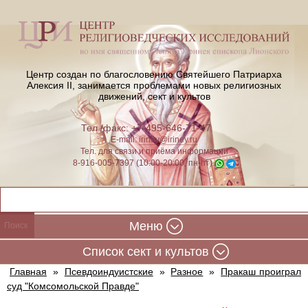
Центр создан по благословению Святейшего Патриарха
Алексия II,
занимается проблемами новых религиозных
движений, сект и культов
Тел./факс: +7-495-646-71-47
E-mail:
iriney@iriney.ru
Тел. для связи и приёма информации
8-916-005-7397 (10:00-20:00, пн-пт)
Меню
Cписок сект и культов
Главная
»
Псевдоиндуистские
»
Разное
»
Пракаш проиграл
суд "Комсомольской Правде"