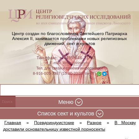
Центр создан по благословению Святейшего Патриарха
Алексия II,
занимается проблемами новых религиозных
движений, сект и культов
Тел./факс: +7-495-646-71-47
E-mail:
iriney@iriney.ru
Тел. для связи и приёма информации
8-916-005-7397 (10:00-20:00, пн-пт)
Меню
Cписок сект и культов
Главная
»
Псевдоиндуистские
»
Разное
»
В Москву
доставили основательницу известной порносекты