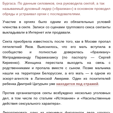
Бургаса. По данным силовиков, она руководила сектой, а так
называемый духовный лидер («брахман») в основном проводил
обряды и устраивал оргии с последователями.
Участие в оргиях было одним из обязательных условий
членства в секте. Записи со сценами группового секса сектанты
выкладывали в Интернет или продавали.
Секта приобрела известность после того, как в Москве пропал
пятилетний Яков. Выяснилось, что его мать вступила в
сообщество и полностью доверилась «брахману»
Митрадевананду Парамахамсу (по паспорту — Сергей
Кириенко). Женщина перестала выходить на связь с
родственниками и пропала вместе с сыном. Позже мальчика
нашли на территории Белоруссии, а его мать — в одном из
эскорт-агентств в Латинской Америке. Один из похитителей
ребенка Дмитрий Цатурьян уже
находится под стражей
.
Против организаторов секты возбуждено несколько уголовных
дел, в том числе по статьям «Истязание» и «Насильственные
действия сексуального характера».
Депортировать одну из ключевых фигуранток дела удалось