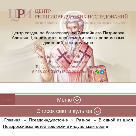
Центр создан по благословению Святейшего Патриарха
Алексия II,
занимается проблемами новых религиозных
движений, сект и культов
Тел./факс: +7-495-646-71-47
E-mail:
iriney@iriney.ru
Тел. для связи и приёма информации
8-916-005-7397 (10:00-20:00, пн-пт)
Меню
Cписок сект и культов
Главная
»
Псевдоиндуистские
»
Разное
»
В одной из школ
Новороссийска детей вовлекли в индуистский обряд