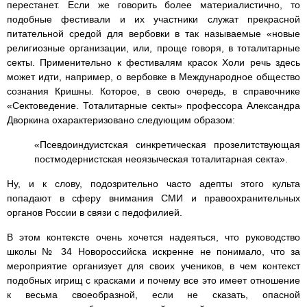
перестанет. Если же говорить более материалистично, то
подобные фестивали и их участники служат прекрасной
питательной средой для вербовки в так называемые «новые
религиозные организации, или, проще говоря, в тоталитарные
секты. Применительно к фестивалям красок Холи речь здесь
может идти, например, о вербовке в Международное общество
сознания Кришны. Которое, в свою очередь, в справочнике
«Сектоведение. Тоталитарные секты» профессора Александра
Дворкина охарактеризовано следующим образом:
«Псевдоиндуистская синкретическая прозелитствующая
постмодернистская неоязыческая тоталитарная секта».
Ну, и к слову, подозрительно часто адепты этого культа
попадают в сферу внимания СМИ и правоохранительных
органов России в связи с педофилией.
В этом контексте очень хочется надеяться, что руководство
школы № 34 Новороссийска искренне не понимало, что за
мероприятие организует для своих учеников, в чем контекст
подобных игрищ с красками и почему все это имеет отношение
к весьма своеобразной, если не сказать, опасной