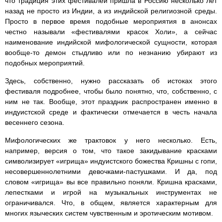
что традиция этих фестивалей пришла в Россию несколько лет
назад не просто из Индии, а из индийской религиозной среды.
Просто в первое время подобные мероприятия в анонсах
честно называли «фестивалями красок Холи», а сейчас
наименование индийской мифологической сущности, которая
вообще-то демон стыдливо или по незнанию убирают из
подобных мероприятий.
Здесь, собственно, нужно рассказать об истоках этого
фестиваля подробнее, чтобы было понятно, что, собственно, с
ним не так. Вообще, этот праздник распространен именно в
индуистской среде и фактически отмечается в честь начала
весеннего сезона.
Мифологических же трактовок у него несколько. Есть,
например, версия о том, что такое закидывание красками
символизирует «игрища» индуистского божества Кришны с гопи,
несовершеннолетними девочками-пастушками. И да, под
словом «игрища» вы все правильно поняли. Кришна красками,
лепестками и игрой на музыкальных инструментах не
ограничивался. Что, в общем, является характерным для
многих языческих систем чувственным и эротическим мотивом.