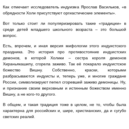
Как отмечает исследователь индуизма Ярослав Васильков, «в
обрядности Xоли присутствуют оргиастические элементы».
Вот только стоит ли популяризировать такие «традиции» в
среде детей младшего школьного возраста – это большой
вопрос.
Есть, впрочем, и иная версия мифологии этого индуистского
праздника. Это история про противостояние индуистских
демонов, в которой Холики – сестра короля демонов
Хираньякашипу, сгорела заживо. Так её покарало индуистское
божество Вишну. Собственно, краски, которыми
разбрасываются индуисты и, теперь уже, и многие граждане
России, символизируют пепел сгоревшей заживо демоницы. Ну,
и признание своим верховным и истинным божеством именно
Вишну, а не кого-то другого.
В общем, и такая традиция тоже в целом, не то, чтобы была
характерна для российских и, шире, христианских, да и сугубо
светских реалий.