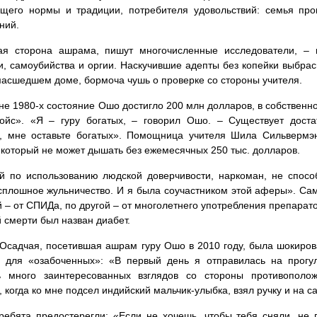
щего нормы и традиции, потребителя удовольствий: семья про
ний.
ая сторона ашрама, пишут многочисленные исследователи, – 
и, самоубийства и оргии. Наскучившие адепты без копейки выбрас
масшедшем доме, бормоча чушь о проверке со стороны учителя.
не 1980-х состояние Ошо достигло 200 млн долларов, в собственно
ройс». «Я – гуру богатых, – говорил Ошо. – Существует доста
, мне оставьте богатых». Помощница учителя Шила Сильвермэн
 который не может дышать без ежемесячных 250 тыс. долларов.
й по использованию людской доверчивости, наркоман, не спосо
сплошное жульничество. И я была соучастником этой аферы». Сам
й – от СПИДа, по другой – от многолетнего употребления препарато
 смерти был назван диабет.
Осадчая, посетившая ашрам гуру Ошо в 2010 году, была шокиров
 для «озабоченных»: «В первый день я отправилась на прогул
ь много заинтересованных взглядов со стороны противополо
, когда ко мне подсел индийский мальчик-улыбка, взял ручку и на с
ребята предостерегли: «Если не хочешь, чтобы тебя сняли, не 