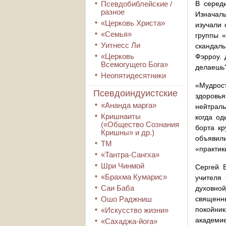
Псевдобиблейские /
В серед
разное
Изначаль
«Церковь Христа»
изучали 
«Семья»
группы «
Уитнесс Ли
скандал
«Церковь
Фэрроу. 
Всемогущего Бога»
делаешь?
Неопятидесятники
«Мудрост
Псевдоиндуистские
здоровь
«Ананда марга»
нейтраль
Кришнаиты
когда од
(«Общество Сознания
борта кр
Кришны» и др.)
объявили
ТМ
«практик
«Тантра-Сангха»
Шри Чинмой
Сергей 
«Брахма Кумарис»
учителя
Саи Баба
духовной
Ошо Раджниш
священн
покойни
«Искусство жизни»
академие
«Сахаджа-йога»