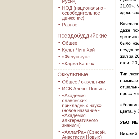
Руси»)
21.00». 
НОД (национально -
здесь св
освободительное
движение)
Вячесла
Разное
даже пож
Псевдобуддийские
эротично
Общее
было жел
Культ Чинг Хай
неудовле
жил за 2
«Фалуньгун»
стоит 20
«Карма Кагью»
Оккультные
Тип лжеп
называют
Общее / оккультизм
отшельни
ИСВ Алёны Полынь
пресс-ко
«Академия
славянских
«Реактив
прикладных наук»
(новое название -
цвета, у
«Академия
альтернативного
УБОГИЕ
знания»)
«АллатРа» (Сэнсэй,
Виталий 
Анастасия Новых)