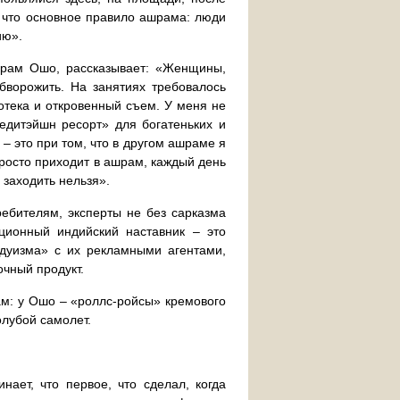
, что основное правило ашрама: люди
ию».
шрам Ошо, рассказывает: «Женщины,
бворожить. На занятиях требовалось
котека и откровенный съем. У меня не
медитэйшн ресорт» для богатеньких и
– это при том, что в другом ашраме я
просто приходит в ашрам, каждый день
а заходить нельзя».
ебителям, эксперты не без сарказма
иционный индийский наставник – это
ндуизма» с их рекламными агентами,
очный продукт.
гам: у Ошо – «роллс-ройсы» кремового
олубой самолет.
ает, что первое, что сделал, когда