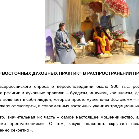
 «ВОСТОЧНЫХ ДУХОВНЫХ ПРАКТИК» В РАСПРОСТРАНЕНИИ П
всероссийского опроса о вероисповедании около 900 тыс. ро
е религии и духовные практики – буддизм, индуизм, кришнаизм, д
 включает в себя людей, которые просто «увлечены Востоком» – я
уверяют эксперты, в современных восточных учениях традиционных 
го, значительная их часть – самое настоящее мошенничество, а
ыми преступлениями. О том, какую опасность скрывает пок
нно секретно».