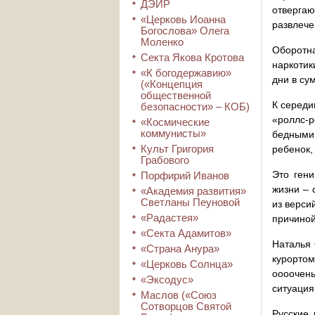
ДЭИР
отвергаю
«Церковь Иоанна
развлече
Богослова» Олега
Моленко
Оборотн
Секта Якова Кротова
наркотик
«К богодержавию»
дни в су
(«Концепция
общественной
К середи
безопасности» – КОБ)
«роллс-
«Космические
коммунисты»
бедными
Культ Григория
ребенок,
Грабового
Это гени
Порфирий Иванов
жизни – 
«Академия развития»
Светланы Пеуновой
из верси
«Радастея»
причиной
«Секта Адамитов»
Наталья 
«Страна Анура»
курортом
«Церковь Солнца»
оооочен
«Эксодус»
ситуация
Маслов («Союз
Сотворцов Святой
Русские 