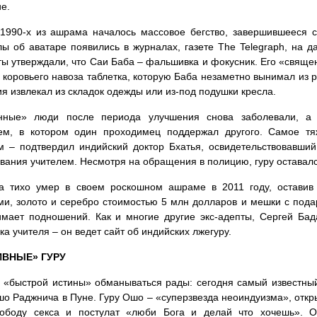
е.
1990-х из ашрама началось массовое бегство, завершившееся 
ы об аватаре появились в журналах, газете The Telegraph, на д
ты утверждали, что Саи Баба – фальшивка и фокусник. Его «свяще
о коровьего навоза таблетка, которую Баба незаметно вынимал из р
я извлекал из складок одежды или из-под подушки кресла.
нные» люди после периода улучшения снова заболевали, а 
лем, в котором один проходимец поддержал другого. Самое тя
 – подтвердил индийский доктор Бхатья, освидетельствовавший
вания учителем. Несмотря на обращения в полицию, гуру оставалс
а тихо умер в своем роскошном ашраме в 2011 году, оставив
и, золото и серебро стоимостью 5 млн долларов и мешки с подар
мает подношений. Как и многие другие экс-адепты, Сергей Бад
ка учителя – он ведет сайт об индийских лжегуру.
ИВНЫЕ» ГУРУ
 «быстрой истины» обманываться рады: сегодня самый известны
о Раджнича в Пуне. Гуру Ошо – «суперзвезда неоиндуизма», отк
вободу секса и постулат «люби Бога и делай что хочешь». О