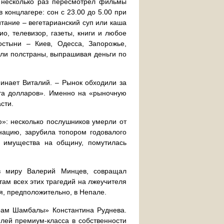
, несколько раз пересмотрел фильмы
 концлагере: сон с 23.00 до 5.00 при
тание – вегетарианский суп или каша
о, телевизор, газеты, книги и любое
стыни – Киев, Одесса, Запорожье,
ли полстраны, выпрашивая деньги по
минает Виталий. – Рынок обходили за
ста долларов». Именно на «рыночную
сти.
»: несколько послушников умерли от
нацию, зарубила топором годовалого
ь имущества на общину, помутилась
 в миру Валерий Минцев, совращал
там всех этих трагедий на лжеучителя
я, предположительно, в Непале.
шрам Шамбалы» Константина Руднева.
илей премиум-класса в собственности