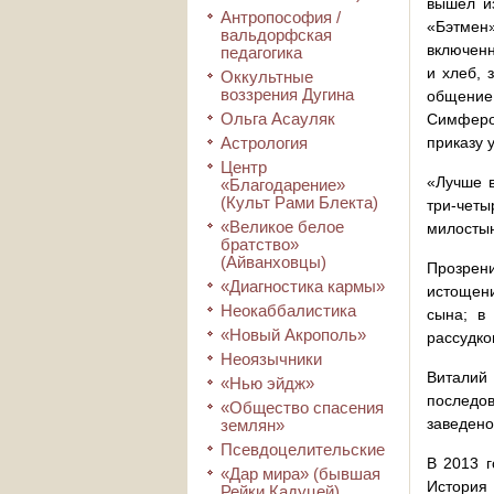
вышел из
Антропософия /
«Бэтмен»
вальдорфская
включенн
педагогика
и хлеб, 
Оккультные
воззрения Дугина
общение
Ольга Асауляк
Симфероп
Астрология
приказу 
Центр
«Лучше в
«Благодарение»
(Культ Рами Блекта)
три-четы
«Великое белое
милостын
братство»
(Айванховцы)
Прозрени
«Диагностика кармы»
истощени
Неокаббалистика
сына; в
«Новый Акрополь»
рассудко
Неоязычники
Виталий
«Нью эйдж»
последов
«Общество спасения
заведено
землян»
Псевдоцелительские
В 2013 г
«Дар мира» (бывшая
История 
Рейки Кадуцей)