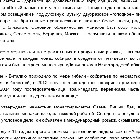
 секты – «дорвался до удовольствий»: торт, сгущенка, печенье
 и «Пятый элемент» и упал отсыпаться. Четыре года прошли как в
ом освещении и под духовную музыку, двухразовое «голодное» пи
запрет на бритвенные принадлежности, нижнее белье, носки, ради
 с близкими. Основной обязанностью монахов был сбор мило
оль, Севастополь, Бердянск, Москва – послушники пешком обош
учителя.
сего жертвовали на строительных и продуктовых рынках, – вспо
ре часа, и каждый монах собирал в среднем от пятидесяти до 
ю» и был построен монастырь «Дивья лока» в Нижегородской обла
е к Виталию приходило по мере гибели «собратьев по несчастью
я и болезней; в 2012 году одна из адепток, поверив в реинкар
 2014 году последовательница, врач-педиатр, переписала част
м и утопилась в деревенском колодце.
 утверждает: наместник монастыря-секты Свами Вишну Дэв,
ательниц, монахов изводил тяжелой работой. Сегодня по результа
 уголовное дело, он объявлен в международный розыск, скрываетс
оду к 11 годам строгого режима приговорили лидера секты «А
секты идентична: несколько роскошных особняков, парк автомоб