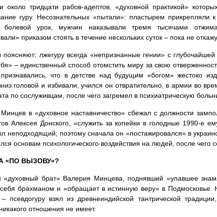
и около тридцати рабов-адептов, «духовной практикой» котор
ание гуру. Несознательных «пытали»: пластырем прикрепляли к
 болевой урок, мужчин наказывали тремя тысячами отжим
вали» приказом стоять в течение нескольких суток – пока не откажу
 поясняют: лжегуру всегда «непризнанные гении» с глубочайшей 
бя» – единственный способ отомстить миру за свою отверженност
 признавались, что в детстве над будущим «богом» жестоко из
вниз головой и избивали, учился он отвратительно, в армии во вр
ата по сослуживцам, после чего загремел в психиатрическую больн
Минцев в «духовное наставничество» сбежал с должности зампол
тов Алексея Донского, «служить за копейки в голодные 1990-е ем
л неподходящий, поэтому сначала он «постажировался» в украин
ился основам психологического воздействия на людей, после чего 
А «ПО ВЫЗОВУ»?
 «духовный брат» Валерия Минцева, поднявший «упавшее знамя
себя брахманом и «обращает в истинную веру» в Подмосковье. Н
– псевдогуру взял из древнеиндийской тантрической традиции
никакого отношения не имеет.