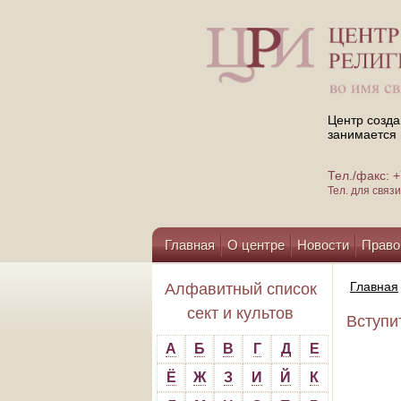
Центр созда
занимается 
Тел./факс:
Тел. для свя
Главная
О центре
Новости
Право
Помощь центру
Главная
Алфавитный список
сект и культов
Вступит
А
Б
В
Г
Д
Е
Ё
Ж
З
И
Й
К