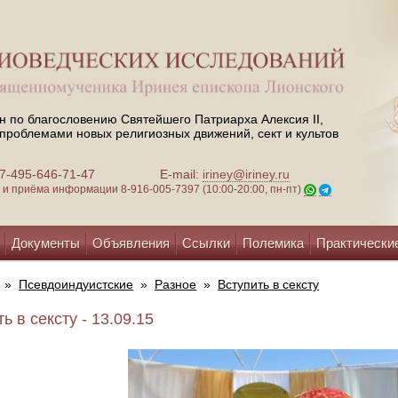
н по благословению Святейшего Патриарха Алексия II,
проблемами новых религиозных движений, сект и культов
 +7-495-646-71-47
E-mail:
iriney@iriney.ru
зи и приёма информации
8-916-005-7397 (10:00-20:00, пн-пт)
Документы
Объявления
Ссылки
Полемика
Практически
»
Псевдоиндуистские
»
Разное
»
Вступить в сексту
ь в сексту - 13.09.15