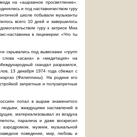
мода на «ашрамное просветление».
единялись и под наставничеством гуру
тентичной школе побывали музыканты
лилось всего 10 дней и завершилось
омогательством гуру к актрисе Миа
экс-наставника в лицемерии: «Что ты
ги скрывались под вывесками «групп
е слова «асана» и «медитация» на
 Международный скандал разразился,
илов, 13 декабря 1974 года сбежал с
Сиаргао (Филиппины). На родине его
естройкой запретные и полузапретные
россиян попал в ашрам знаменитого
а людьми, жаждущими наставлений в
дущее, материализовывал из воздуха
лепоты, паралича и даже воскресил
с аэродромом, музеем, музыкальной
праведное поведение, мир, любовь и