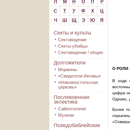
Л
М
Н
О
П
Р
С
Т
У
Ф
Х
Ц
Ч
Ш
Щ
Э
Ю
Я
Секты и культы
Сектоведение
Секты-убийцы
Сектоведение / общее
Долгожители
О РОЛИ
Мормоны
«Свидетели Иеговы»
В ходе 
«Новоапостольская
церковь»
восточны
цифра не
Послевоенная
Однако, 
эклектика
Сайентология
Более то
Мунизм
серьезн
«Соверше
Псевдобиблейские