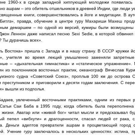
ине 1960-х в среде западной хиппующей молодежи появилась 
но ашрам – это обитель отшельников в древней Индии, где люди у
священные книги, совершенствовались в йоге и медитации. В ау
Битлз», правда, обучение в центре гуру Махариши Махеш прод
ьным демаршем – по одной из версий, кумиры были возмущены д
Джон Леннон даже написал песню Sexi Sedie, в которой обвинил 
 Ты дурачишь всех».
ь Востока» пришла с Запада и в нашу страну. В СССР кружки йо
я», учителя во время лекций умышленно заменяли запретны
ные – «дыхательная гимнастика» и «статическое упражнение».
ин из поклонников восточных практик, океанограф Вячеслав Кур
уизного судна «Советский Союз», проплыв 100 км до острова 
 преступником и приговорили к десяти годам заключения. С пер
и» вышли из подполья.
Бадаев, увлеченный восточными практиками, одним из первых 
 Сатьи Саи Баба в 1995 году, когда обитель была переполнен
 жизни. Аватар или «живой бог» читал мысли и предсказывал бу
ый пепел «вибхути» и драгоценности, спасал людей от рака, с
ка. Деньги адептов превратили ашрам в процветающий город 
й. Учение гуру заключалось в нескольких ценностях: истина, 