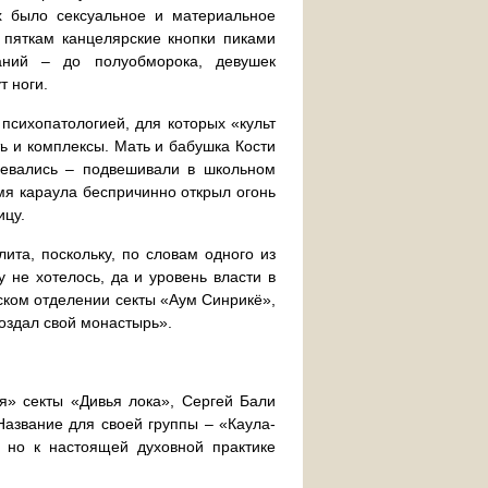
ых было сексуальное и материальное
 пяткам канцелярские кнопки пиками
аний – до полуобморока, девушек
т ноги.
психопатологией, для которых «культ
ь и комплексы. Мать и бабушка Кости
девались – подвешивали в школьном
емя караула беспричинно открыл огонь
ицу.
ита, поскольку, по словам одного из
у не хотелось, да и уровень власти в
ском отделении секты «Аум Синрикё»,
создал свой монастырь».
» секты «Дивья лока», Сергей Бали
азвание для своей группы – «Каула-
, но к настоящей духовной практике