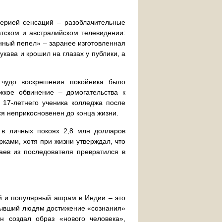
серией сенсаций – разоблачительные
атском и австралийском телевидении:
нный пепел» – заранее изготовленная
укава и крошил на глазах у публики, а
чудо воскрешения покойника было
жкое обвинение – домогательства к
 17-летнего ученика колледжа после
я неприкосновенен до конца жизни.
 в личных покоях 2,8 млн долларов
ками, хотя при жизни утверждал, что
аев из последователя превратился в
й и популярный ашрам в Индии – это
рывший людям достижение «сознания»
н создал образ «нового человека»,