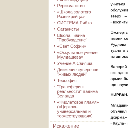
учителя 
Рерихианство
обслужив
«Школа золотого
вверх –
Розенкрейца»
«воспиты
СИСТЕМА Рябко
Сатанисты
Эксперты
Школа Гивина
имени се
"Пробуждение"
Руднева
«Свет Софии»
туалете 
«Оккультное учение
из автом
Мулдашева»
Учение А.Свияша
Валерий 
Движение суверенов
экс-адеп
"живых людей"
армии бы
Теософия
где науч
"Трансферинг
реальности" Вадима
НИРВАН
Зеланда
«Фиолетовое пламя»
Младший
(«Церковь
универсальная и
объявил 
торжествующая»)
дхарма» 
«Каула» 
Искажение