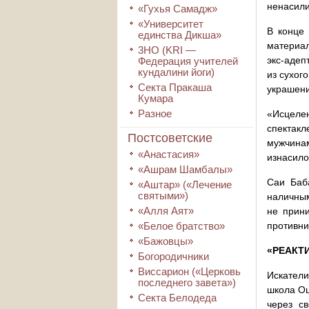
ненасили
«Гухья Самадж»
«Университет
В конце 
единства Дикша»
материал
3HO (KRI ―
экс-адеп
Федерация учителей
кундалини йоги)
из сухог
Секта Пракаша
украшени
Кумара
Разное
«Исцеле
спектак
Постсоветские
мужчинам
«Анастасия»
изнасило
«Ашрам Шамбалы»
Саи Баб
«Аштар» («Лечение
святыми»)
наличным
«Алля Аят»
не прини
«Белое братство»
противни
«Бажовцы»
«РЕАКТ
Богородичники
Виссарион («Церковь
Искатели
последнего завета»)
школа Ош
Секта Белодеда
через с