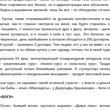
Меня откровенно все бесило, но в администрации мне объяснили
ободны в выражении желаний, лишь бы все – по обоюдному соглас
в Орлов, также отправившийся за духовным просветлением в а
илые, как-то странно смотрели на меня, как будто старались о
 танцевать, с нежностью прикасаться друг к другу, вечером – дис
ания тусоваться, и я пошел к себе в гэст хаус. Это балаган «
творенных, день пребывания в котором обходится в 200 долларов, 
00 рупий – примерно 3 доллара. Тем людям, кто у них не живет, а 
 долларов, и ты обязан купить у них одежду, потому что в своей туд
ророков ХХ века, экспортирующий псевдоиндуизм западным потр
 «реактивными гуру», «бизнес-гуру» и «кока-кола гуру». Трад
к, доступный только ближайшим ученикам. А «суперстарз неои
нференциями и скандальными выходками – продукт массовый рын
ные гуру» не скрывают своей истинной страсти – к власти и день
 Саи Бабы – алые «Мерседесы», у Дхирендры Брахмачари – бело-г
 «БОГИ»
Оснач, бывший монах «русского ашрама» «Дивья лока», вспомин