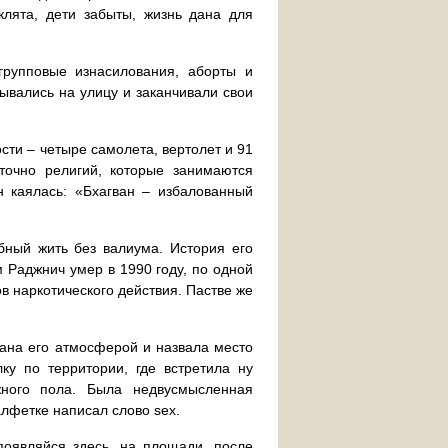
клята, дети забыты, жизнь дана для
групповые изнасилования, аборты и
ывались на улицу и заканчивали свои
сти – четыре самолета, вертолет и 91
точно религий, которые занимаются
 каялась: «Бхагван – избалованный
бный жить без валиума. История его
 Раджнич умер в 1990 году, по одной
в наркотического действия. Пастве же
ана его атмосферой и назвала место
ку по территории, где встретила ну
жного пола. Была недвусмысленная
алфетке написал слово sex.
появляйся здесь, на площади, после