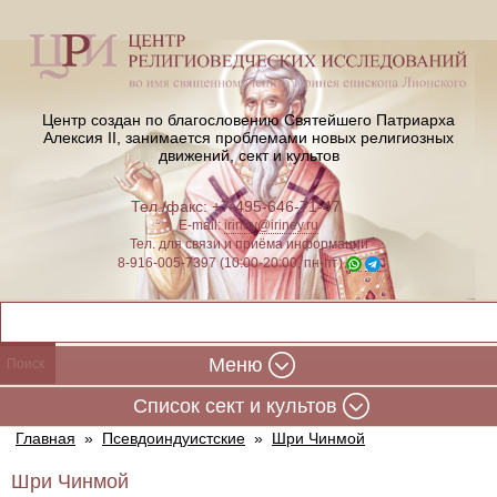
Центр создан по благословению Святейшего Патриарха
Алексия II,
занимается проблемами новых религиозных
движений, сект и культов
Тел./факс: +7-495-646-71-47
E-mail:
iriney@iriney.ru
Тел. для связи и приёма информации
8-916-005-7397 (10:00-20:00, пн-пт)
Меню
Cписок сект и культов
Главная
»
Псевдоиндуистские
»
Шри Чинмой
Шри Чинмой