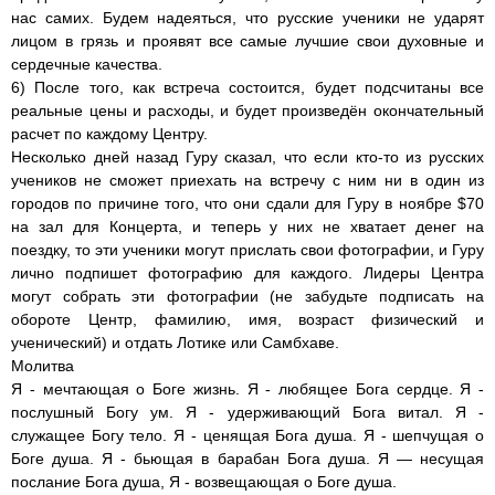
нас самих. Будем надеяться, что русские ученики не ударят
лицом в грязь и проявят все самые лучшие свои духовные и
сердечные качества.
6) После того, как встреча состоится, будет подсчитаны все
реальные цены и расходы, и будет произведён окончательный
расчет по каждому Центру.
Несколько дней назад Гуру сказал, что если кто-то из русских
учеников не сможет приехать на встречу c ним ни в один из
городов по причине того, что они сдали для Гуру в ноябре $70
на зал для Концерта, и теперь у них не хватает денег на
поездку, то эти ученики могут прислать свои фотографии, и Гуру
лично подпишет фотографию для каждого. Лидеры Центра
могут собрать эти фотографии (не забудьте подписать на
обороте Центр, фамилию, имя, возраст физический и
ученический) и отдать Лотике или Самбхаве.
Молитва
Я - мечтающая о Боге жизнь. Я - любящее Бога сердце. Я -
послушный Богу ум. Я - удерживающий Бога витал. Я -
служащее Богу тело. Я - ценящая Бога душа. Я - шепчущая о
Боге дyшa. Я - бьющая в барабан Бога душа. Я — несущая
послание Бога душа, Я - возвещающая о Боге душа.