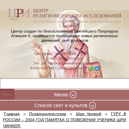
Центр создан по благословению Святейшего Патриарха
Алексия II,
занимается проблемами новых религиозных
движений, сект и культов
Тел./факс: +7-495-646-71-47
E-mail:
iriney@iriney.ru
Тел. для связи и приёма информации
8-916-005-7397 (10:00-20:00, пн-пт)
Меню
Cписок сект и культов
Главная
»
Псевдоиндуистские
»
Шри Чинмой
»
ГУРУ В
РОССИИ – 2004 ГОД ПАМЯТКА О ПОВЕДЕНИИ УЧЕНИКА ШРИ
ЧИНМ0Я.