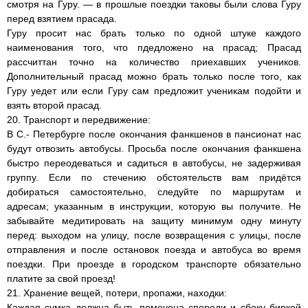
смотря на Гуру. — в прошлые поездки таковы были слова Гуру
перед взятием прасада.
Гуру просит нас брать только по одной штуке каждого
наименования того, что пдедложено на прасад; Прасад
рассчиттан точно на количество приехавших учеников.
Дополнительный прасад можно брать только после того, как
Гуру уедет или если Гуру сам предложит ученикам подойти и
взять второй прасад.
20. Транспорт и передвижение:
В С.- Петербурге после окончания фанкшенов в пансионат нас
будут отвозить автобусы. Просьба после окончания фанкшена
быстро переодеваться и садиться в автобусы, не задерживая
группу. Если по стечению обстоятельств вам придётся
добираться самостоятельно, следуйте по маршрутам и
адресам; указанным в инструкции, которую вы получите. Не
забывайте медитировать на защиту минимум одну минуту
перед: выходом на улицу, после возвращения с улицы, после
отправления и после остановок поезда и автобуса во время
поездки. При проезде в городском транспорте обязательно
платите за свой проезд!
21. Хранение вещей, потери, пропажи, находки:
Каждая сумка должна быть помечена спереди и сбоку биркой