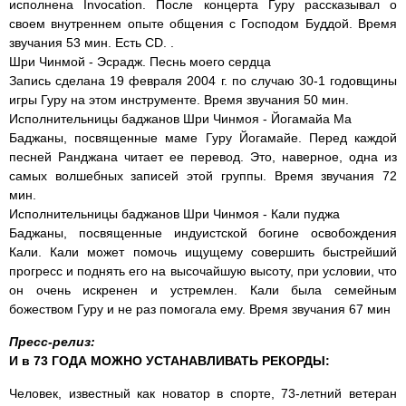
исполнена Invocation. После концерта Гуру рассказывал о
своем внутреннем опыте общения с Господом Буддой. Время
звучания 53 мин. Есть CD. .
Шри Чинмой - Эсрадж. Песнь моего сердца
Запись сделана 19 февраля 2004 г. по случаю 30-1 годовщины
игры Гуру на этом инструменте. Время звучания 50 мин.
Исполнительницы баджанов Шри Чинмоя - Йогамайа Ma
Баджаны, посвященные маме Гуру Йогамайе. Перед каждой
песней Ранджана читает ее перевод. Это, наверное, одна из
самых волшебных записей этой группы. Время звучания 72
мин.
Исполнительницы баджанов Шри Чинмоя - Кали пуджа
Баджаны, посвященные индуистской богине освобождения
Кали. Кали может помочь ищущему совершить быстрейший
прогресс и поднять его на высочайшую высоту, при условии, что
он очень искренен и устремлен. Кали была семейным
божеством Гуру и не раз помогала ему. Время звучания 67 мин
Пресс-релиз:
И в 73 ГОДА МОЖНО УСТАНАВЛИВАТЬ РЕКОРДЫ:
Человек, известный как новатор в спорте, 73-летний ветеран