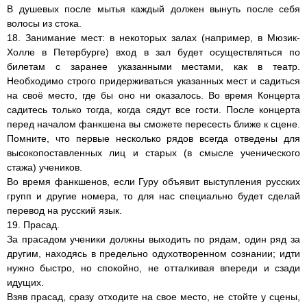
В душевых после мытья каждый должен вынуть после себя
волосы из стока.
18. Занимание мест: в некоторых залах (например, в Мюзик-
Холле в Петербурге) вход в зал будет осуществляться по
билетам с заранее указанными местами, как в театр.
Необходимо строго придерживаться указанных мест и садиться
на своё место, где бы оно ни оказалось. Во время Концерта
садитесь только тогда, когда сядут все гости. После концерта
перед началом фанкшена вы сможете пересесть ближе к сцене.
Помните, что первые несколько рядов всегда отведены для
высокопоставленных лиц и старых (в смысле ученического
стажа) учеников.
Во время фанкшенов, если Гуру объявит выступления русских
групп и другие номера, то для нас специально будет сделай
перевод на русский язык.
19. Прасад.
За прасадом ученики должны выходить по рядам, один ряд за
другим, находясь в предельно одухотворенном сознании; идти
нужно быстро, но спокойно, не отталкивая впереди и сзади
идущих.
Взяв прасад, сразу отходите на свое место, не стойте у сцены,