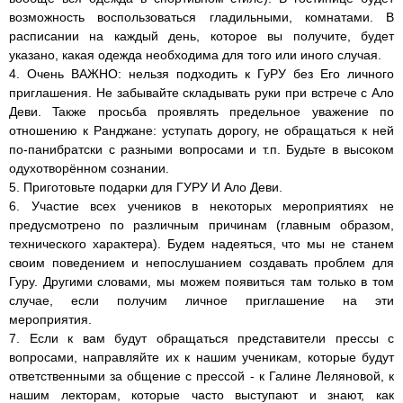
возможность воспользоваться гладильными, комнатами. В
расписании на каждый день, которое вы получите, будет
указано, какая одежда необходима для того или иного случая.
4. Очень ВАЖНО: нельзя подходить к ГуРУ без Его личного
приглашения. Не забывайте складывать руки при встрече с Ало
Деви. Taкже просьба проявлять предельное уважение по
отношению к Ранджане: уступать дорогу, не обращаться к ней
по-панибратски с разными вопросами и т.п. Будьте в высоком
одухотворённом сознании.
5. Приготовьте подарки для ГУРУ И Ало Деви.
6. Участие всех учеников в некоторых мероприятиях не
предусмотрено по различным причинам (главным образом,
технического характера). Будем надеяться, что мы не станем
своим поведением и непослушанием создавать проблем для
Гуру. Другими словами, мы можем появиться там только в том
случае, если получим личное приглашение на эти
мероприятия.
7. Если к вам будут обращаться представители прессы с
вопросами, направляйте их к нашим ученикам, которые будут
ответственными за общение с прессой - к Галине Леляновой, к
нашим лекторам, которые часто выступают и знают, как