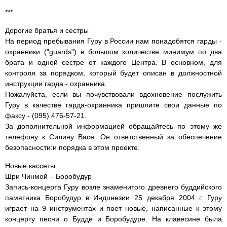
***
Дорогие братья и сестры
На период пребывания Гуру в России нам понадобятся гарды -
охранники ("guards") в большом количестве минимум по два
брата и одной сестре от каждого Центра. В основном, для
контроля за порядком, который будет описан в должностной
инструкции гарда - охранника.
Пожалуйста, если вы почувствовали вдохновение послужить
Гуру в качестве гарда-охранника пришлите свои данные по
факсу - (095) 476-57-21.
За дополнительной информацией обращайтесь по этому же
телефону к Силину Bасе. Он ответственный за обеспечение
безопасности:и порядка в этом проекте.
Новые кассеты
Шри Чинмой – Боробудур
Запись-концерта Гуру возле знаменитого древнего буддийского
памятника Боробудур в Индонезии 25 декабря 2004 г. Гуру
играет на 9 инструментах и поет новые, написанные к этому
концерту песни о Будде и Боробудуре. На клавесине была