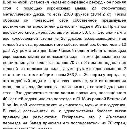
Шри Чинмой, установил недавно очередной рекорд - он поднял
стоя с помощью икроножных мышц 23 стофунтовых
металлических диска, то есть 2300 фунтов (1044,2 кг)! Таким
образом он превзошел свое собственное предыдущее
достижение четырехлетней давности - подъем 999 кг. При этом
вес самого спортсмена составляет всего 80, 5 кг. Это значит, что
вес колоссальной стопы из 23 дисков, возвышающейся над
головой атлета, превышает его собственный вес более чем в 10
раз! А утром этого дня Шри Чинмой поднял 545 кг с помощью
икроножных мышц из положения сидя - тоже феноменальное
достижение для человека старше 70 лет. Затем он поднял над
головой из положения сидя, двумя руками одновременно 2
гигантские гантели общим весом 363,2 кг. Эксперты утверждают,
что подобный подъем в три раза тяжелее, чем из положения
стоя, так как задействованы .только мышцы верхней доловины
тела.. Это достижение стало частью праздника, посвящённого
40- летней годовщине его переезда в США из родной Бенгалии!
Шри Чинмой известен также как писатель, музыкант и художник.
В своих достижениях он с удовольствием бросает вызов
предыдущим результатам: Поздравить его с 40-летием
переезда на Запад приехали его последователи из 70 стран,