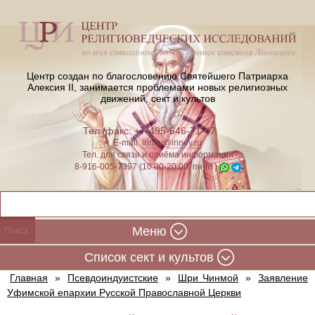
Центр создан по благословению Святейшего Патриарха
Алексия II,
занимается проблемами новых религиозных
движений, сект и культов
Тел./факс: +7-495-646-71-47
E-mail:
iriney@iriney.ru
Тел. для связи и приёма информации
8-916-005-7397 (10:00-20:00, пн-пт)
Меню
Cписок сект и культов
Главная
»
Псевдоиндуистские
»
Шри Чинмой
»
Заявление
Уфимской епархии Русской Православной Церкви