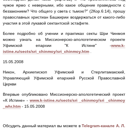
чужое ярмо с неверными, ибо какое общение праведности с
беззаконием? Что общего у света с тьмою?" (2Кор.6:14), прошу
православных христиан Башкирии воздержаться от какого-либо
участия в этой лукавой сектантской эстафете.
Более подробно об учении и практиках секты Шри Чинмоя
можно узнать на Миссионерско-апологетическом проекте
Уфимской епархии "К Истине" -
www.k-
istine.ru/sects/sri_chinmoy/sri_chinmoy.htm
.
15.05.2008
Никон, Архиепископ Уфимский и Стерлитамакский,
Управляющий Уфимской епархией Русской Православной
Церкви
Впервые опубликовано Миссионерско-апологетический проект
«К Истине» -
www.k-istine.ru/sects/sri _chinmoy/sri _chinmoy
_whr.htm
- 15.05.2008
Обсудить данный материал вы можете в
Telegram-канале А. Л.