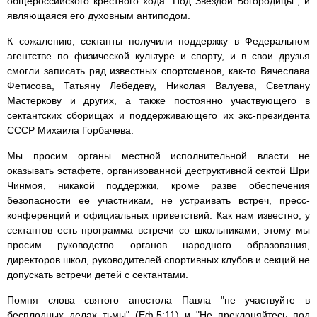
общероссийского крестного хода "Под Звездой Богородицы", и
являющаяся его духовным антиподом.
К сожалению, сектанты получили поддержку в Федеральном
агентстве по физической культуре и спорту, и в свои друзья
смогли записать ряд известных спортсменов, как-то Вячеслава
Фетисова, Татьяну Лебедеву, Николая Валуева, Светлану
Мастеркову и других, а также постоянно участвующего в
сектантских сборищах и поддерживающего их экс-президента
СССР Михаила Горбачева.
Мы просим органы местной исполнительной власти не
оказывать эстафете, организованной деструктивной сектой Шри
Чинмоя, никакой поддержки, кроме разве обеспечения
безопасности ее участникам, не устраивать встреч, пресс-
конференций и официальных приветствий. Как нам известно, у
сектантов есть программа встречи со школьниками, этому мы
просим руководство органов народного образования,
директоров школ, руководителей спортивных клубов и секций не
допускать встречи детей с сектантами.
Помня слова святого апостола Павла "не участвуйте в
бесплодных делах тьмы" (Еф.5:11) и "Не преклоняйтесь под