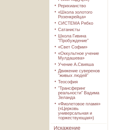
Рерихианство
«Школа золотого
Розенкрейца»
СИСТЕМА Рябко
Сатанисты
Школа Гивина
"Пробуждение"
«Свет Софии»
«Оккультное учение
Мулдашева»
Учение А.Свияша
Движение суверенов
"живых людей"
Теософия
"Трансферинг
реальности" Вадима
Зеланда
«Фиолетовое пламя»
(«Церковь
универсальная и
торжествующая»)
Искажение