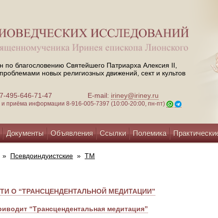
н по благословению Святейшего Патриарха Алексия II,
проблемами новых религиозных движений, сект и культов
 +7-495-646-71-47
E-mail:
iriney@iriney.ru
зи и приёма информации
8-916-005-7397 (10:00-20:00, пн-пт)
Документы
Объявления
Ссылки
Полемика
Практически
»
Псевдоиндуистские
»
ТМ
ТИ О “ТРАНСЦЕНДЕНТАЛЬНОЙ МЕДИТАЦИИ”
риводит “Tрансцендентальная медитация”