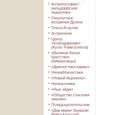
Антропософия /
вальдорфская
педагогика
Оккультные
воззрения Дугина
Ольга Асауляк
Астрология
Центр
«Благодарение»
(Культ Рами Блекта)
«Великое белое
братство»
(Айванховцы)
«Диагностика кармы»
Неокаббалистика
«Новый Акрополь»
Неоязычники
«Нью эйдж»
«Общество спасения
землян»
Псевдоцелительские
«Дар мира» (бывшая
Рейки Кадуцей)