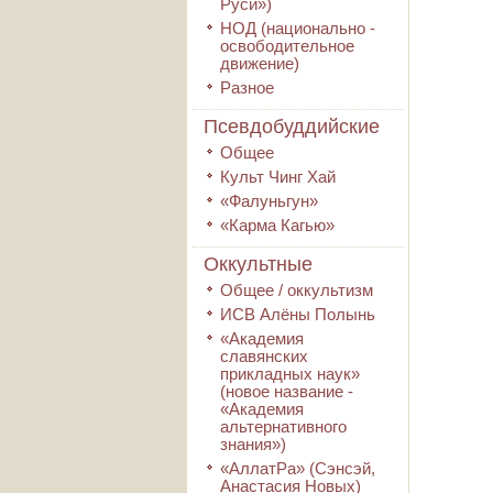
Руси»)
НОД (национально -
освободительное
движение)
Разное
Псевдобуддийские
Общее
Культ Чинг Хай
«Фалуньгун»
«Карма Кагью»
Оккультные
Общее / оккультизм
ИСВ Алёны Полынь
«Академия
славянских
прикладных наук»
(новое название -
«Академия
альтернативного
знания»)
«АллатРа» (Сэнсэй,
Анастасия Новых)