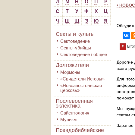
Л
М
Н
О
П
Р
• НОВО
С
Т
У
Ф
Х
Ц
Ч
Ш
Щ
Э
Ю
Я
Обсудить
Секты и культы
Сектоведение
Секты-убийцы
Сектоведение / общее
Дорогие 
Долгожители
всего ру
Мормоны
«Свидетели Иеговы»
Для того
«Новоапостольская
информа
церковь»
пожертво
поможет 
Послевоенная
эклектика
Мы нужд
Сайентология
сектам с
Мунизм
Заранее 
Псевдобиблейские