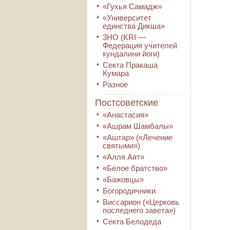
«Гухья Самадж»
«Университет
единства Дикша»
3HO (KRI ―
Федерация учителей
кундалини йоги)
Секта Пракаша
Кумара
Разное
Постсоветские
«Анастасия»
«Ашрам Шамбалы»
«Аштар» («Лечение
святыми»)
«Алля Аят»
«Белое братство»
«Бажовцы»
Богородичники
Виссарион («Церковь
последнего завета»)
Секта Белодеда