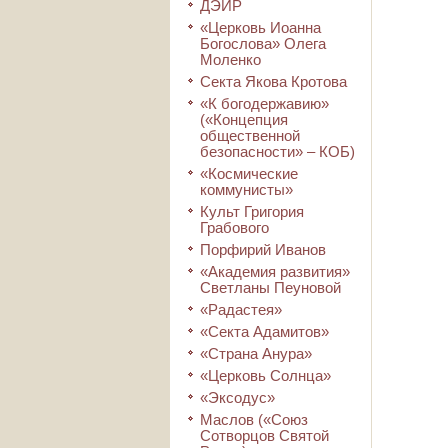
ДЭИР
«Церковь Иоанна
Богослова» Олега
Моленко
Секта Якова Кротова
«К богодержавию»
(«Концепция
общественной
безопасности» – КОБ)
«Космические
коммунисты»
Культ Григория
Грабового
Порфирий Иванов
«Академия развития»
Светланы Пеуновой
«Радастея»
«Секта Адамитов»
«Страна Анура»
«Церковь Солнца»
«Эксодус»
Маслов («Союз
Сотворцов Святой