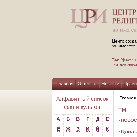
Центр созда
занимается 
Тел./факс:
Тел. для свя
Главная
О центре
Новости
Право
Помощь центру
Главная
Алфавитный список
сект и культов
ТМ
А
Б
В
Г
Д
Е
•
НОВОС
Ё
Ж
З
И
Й
К
•
Kуда п