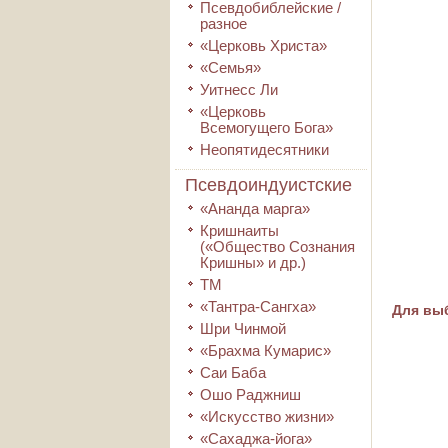
Псевдобиблейские /
разное
«Церковь Христа»
«Семья»
Уитнесс Ли
«Церковь
Всемогущего Бога»
Неопятидесятники
Псевдоиндуистские
«Ананда марга»
Кришнаиты
(«Общество Сознания
Кришны» и др.)
ТМ
«Тантра-Сангха»
Для выб
Шри Чинмой
«Брахма Кумарис»
Саи Баба
Ошо Раджниш
«Искусство жизни»
«Сахаджа-йога»