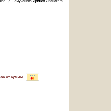
ра священномученика Иринея Лионского
ава от суммы