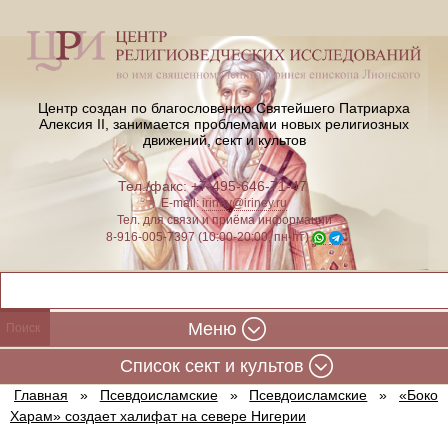
Центр создан по благословению Святейшего Патриарха
Алексия II,
занимается проблемами новых религиозных
движений, сект и культов
Тел./факс: +7-495-646-71-47
E-mail:
iriney@iriney.ru
Тел. для связи и приёма информации
8-916-005-7397 (10:00-20:00, пн-пт)
Меню
Cписок сект и культов
Главная
»
Псевдоисламские
»
Псевдоисламские
»
«Боко
Харам» создает халифат на севере Нигерии