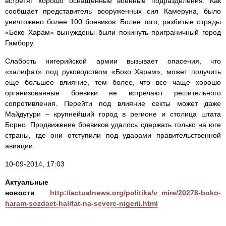
встретят хорошо оснащенные военные подразделения. Как
сообщает представитель вооруженных сил Камеруна, было
уничтожено более 100 боевиков. Более того, разбитые отряды
«Боко Харам» вынуждены были покинуть приграничный город
Гамбору.
Слабость нигерийской армии вызывает опасения, что
«халифат» под руководством «Боко Харам», может получить
еще большее влияние, тем более, что все чаще хорошо
организованные боевики не встречают решительного
сопротивления. Перейти под влияние секты может даже
Майдугури – крупнейший город в регионе и столица штата
Борно. Продвижение боевиков удалось сдержать только на юге
страны, где они отступили под ударами правительственной
авиации.
10-09-2014, 17:03
Актуальные
новости
http://actualnews.org/politika/v_mire/20278-boko-
haram-sozdaet-halifat-na-severe-nigerii.html