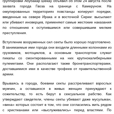
группировки Абубакар Шекау объявил об этом 24 августа после
захвата города Гвоза на границе с Камеруном. На
оккупированных территориях повстанцы копируют порядки,
введенные на севере Ирака и в восточной Сирии: высылают
или убивают иноверцев, применяют самые жестокие наказания
по отношению к оступившимся или совершившим мелкие
преступления.
Вступление вооруженных сил секты было хорошо подготовлено.
В занимаемые ими города они входили длинными колоннами из
грузовиков, мотоциклов, а основным транспортом служат
пикапы со смонтированными на них крупнокалиберными
пулеметами. Они располагают также бронетранспортерами,
доставшимися ими в качестве трофеев от правительственной
армии.
Врываясь в города, боевики секты расстреливают взрослых
мужчин, а оставшихся в живых женщин принуждают к
сожительству, то есть берут в сексуальное рабство. Как
утверждают свидетели, члены секты убивают даже мусульман,
«вина» которых состоит в том, что они согласились жить рядом
с христианами или «выслуживались» перед властями. По