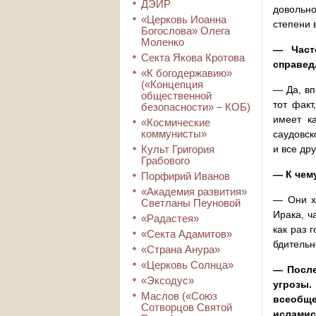
ДЭИР
довольн
«Церковь Иоанна
степени 
Богослова» Олега
Моленко
— Част
Секта Якова Кротова
справед
«К богодержавию»
(«Концепция
— Да, вп
общественной
тот факт
безопасности» – КОБ)
имеет к
«Космические
коммунисты»
саудовск
Культ Григория
и все др
Грабового
— К чем
Порфирий Иванов
«Академия развития»
— Они хо
Светланы Пеуновой
Ирака, ч
«Радастея»
как раз 
«Секта Адамитов»
бдительн
«Страна Анура»
«Церковь Солнца»
— После
«Эксодус»
угрозы.
Маслов («Союз
всеобще
Сотворцов Святой
исламис