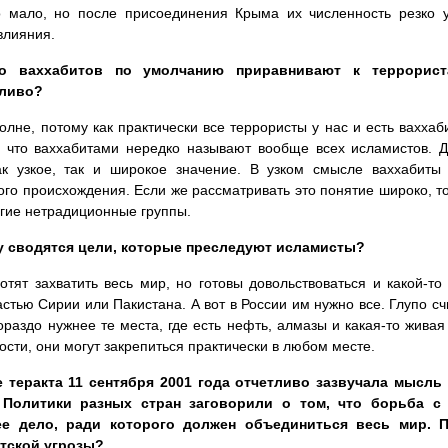
о мало, но после присоединения Крыма их численность резко у
влияния.
о ваххабитов по умолчанию приравнивают к террорист
ливо?
олне, потому как практически все террористы у нас и есть вахха
, что ваххабитами нередко называют вообще всех исламистов. Д
ак узкое, так и широкое значение. В узком смысле ваххабиты
ого происхождения. Если же рассматривать это понятие широко, то 
угие нетрадиционные группы.
у сводятся цели, которые преследуют исламисты?
тят захватить весь мир, но готовы довольствоваться и какой-то
астью Сирии или Пакистана. А вот в России им нужно все. Глупо сч
гораздо нужнее те места, где есть нефть, алмазы и какая-то жив
ости, они могут закрепиться практически в любом месте.
 теракта 11 сентября 2001 года отчетливо зазвучала мысль
 Политики разных стран заговорили о том, что борьба с
е дело, ради которого должен объединиться весь мир. 
тской угрозы?