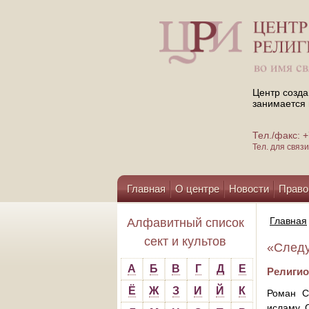
Центр созда
занимается 
Тел./факс:
Тел. для свя
Главная
О центре
Новости
Право
Помощь центру
Главная
Алфавитный список
сект и культов
«Следу
А
Б
В
Г
Д
Е
Религио
Ё
Ж
З
И
Й
К
Роман С
исламу. 