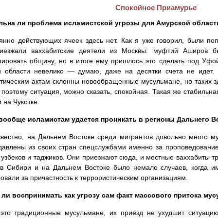
Спокойное Приамурье
льна ли проблема исламистской угрозы для Амурской област
нно действующих ячеек здесь нет. Как я уже говорил, были поп
иезжали ваххабитские деятели из Москвы: муфтий Аширов бы
рировать общину, но в итоге ему пришлось это сделать под Уфо
й области невелико — думаю, даже на десятки счета не идет. 
тическим актам склонны новообращенные мусульмане, но таких зде
 поэтому ситуация, можно сказать, спокойная. Такая же стабильн
 на Чукотке.
 вообще исламистам удается проникать в регионы Дальнего В
вестно, на Дальнем Востоке среди мигрантов довольно много м
авлены из своих стран спецслужбами именно за проповедовани
 узбеков и таджиков. Они приезжают сюда, и местные ваххабиты т
 в Сибири и на Дальнем Востоке было немало случаев, когда и
овали за причастность к террористическим организациям.
 ли воспринимать как угрозу сам факт массового притока му
это традиционные мусульмане, их приезд не ухудшит ситуацию.