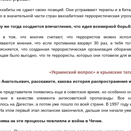
ххабиты не сдают своих позиций. Они устраивают теракты и в Китае
то в значительной части стран ваххабитская террористическая угроз
у же тогда создается впечатление, что идея всемирной борь
в том, что многие считают, что террористов можно исполь
ваются мнения, что если противника взорвут 30 раз, а тебя тол
ясняется, что созданная террористическая организация оборачи
цам было выгодно, что те террористы, которых они готовили для 
«Украинский вопрос» и крымские тат
 Анатольевич, расскажите, какова история распространения 
 представители появились еще в советское время, но особенно он
тане в качестве элемента антисоветской пропаганды. Все 
лось на Дагестан, а потом уже пошло по всей стране. В 1997 году
На этом первый этап экспансии закончился, дальше они начали уже
няка на эти процессы повлияла и война в Чечне.