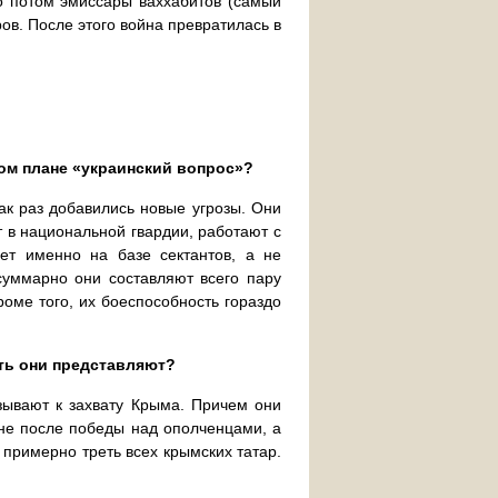
но потом эмиссары ваххабитов (самый
ов. После этого война превратилась в
вом плане «украинский вопрос»?
как раз добавились новые угрозы. Они
 в национальной гвардии, работают с
т именно на базе сектантов, а не
 суммарно они составляют всего пару
роме того, их боеспособность гораздо
ть они представляют?
зывают к захвату Крыма. Причем они
не после победы над ополченцами, а
примерно треть всех крымских татар.