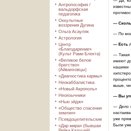
— Да, ко
Антропософия /
известны
вальдорфская
противос
педагогика
Оккультные
— Сколь
воззрения Дугина
Ольга Асауляк
— По мои
Астрология
Центр
— Есть 
«Благодарение»
(Культ Рами Блекта)
— Такая 
«Великое белое
имеют до
братство»
нашими 
(Айванховцы)
хипстеро
«Диагностика кармы»
проценто
Неокаббалистика
выше, че
«Новый Акрополь»
Неоязычники
— Вы уп
«Нью эйдж»
— Дело в
«Общество спасения
землян»
настаива
уже прям
Псевдоцелительские
Были уже
«Дар мира» (бывшая
Рейки Кадуцей)