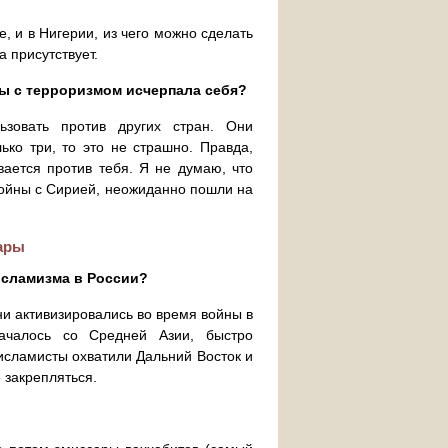
, и в Нигерии, из чего можно сделать
а присутствует.
бы с терроризмом исчерпала себя?
зовать против других стран. Они
ько три, то это не страшно. Правда,
вается против тебя. Я не думаю, что
войны с Сирией, неожиданно пошли на
ары
исламизма в России?
и активизировались во время войны в
началось со Средней Азии, быстро
 исламисты охватили Дальний Восток и
 закрепляться.