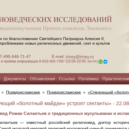
н по благословению Святейшего Патриарха Алексия II,
проблемами новых религиозных движений, сект и культов
 +7-495-646-71-47
E-mail:
iriney@iriney.ru
зи и приёма информации
8-916-005-7397 (10:00-20:00, пн-пт)
Документы
Объявления
Ссылки
Полемика
Практически
»
Псевдоисламские
»
Псевдоисламские
»
«Следующий «болотн
ющий «болотный майдан» устроят сектанты» - 22.08
вед Роман Силантьев о традиционных мусульманах и ислам
илантьев — известный российский религиовед, доктор историч
Самой молодой мировой религией московский ученый занимается уж