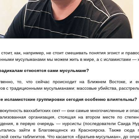
 стоит, как, например, не стоит смешивать понятия эгоист и право
нными мусульманами мы можем жить в мире, а с исламистами — н
 радикалам относятся сами мусульмане?
венно, то, что сейчас происходит на Ближнем Востоке, и ес
ов с традиционными мусульманами: массовые убийства, расстрелы
ие исламистские группировки сегодня особенно влиятельны?
вокупность ваххабитских сект — они самые многочисленные и опас
ализованная организация, стоящая на втором месте по степени
дения, в первую очередь — нурсисты (последователи Саида Нурс
ытались зайти в Благовещенск из Красноярска. Также сюда п
ской секты таблигитов. Что касается «Братьев-мусульман», до оп