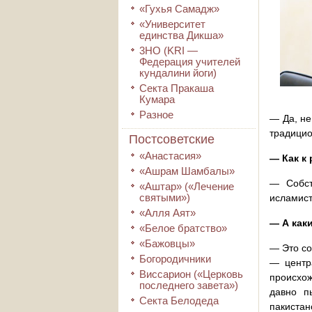
«Гухья Самадж»
«Университет
единства Дикша»
3HO (KRI ―
Федерация учителей
кундалини йоги)
Секта Пракаша
Кумара
Разное
— Да, не
традицио
Постсоветские
«Анастасия»
— Как к
«Ашрам Шамбалы»
— Собст
«Аштар» («Лечение
святыми»)
исламист
«Алля Аят»
— А как
«Белое братство»
«Бажовцы»
— Это со
Богородичники
— центр
Виссарион («Церковь
происхож
последнего завета»)
давно п
Секта Белодеда
пакистан