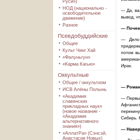
Руси»)
НОД (национально -
— Да, ва
освободительное
вывод, ч
движение)
Разное
— Почем
Псевдобуддийские
— Дело 
Общее
придержи
Культ Чинг Хай
потом вы
«Фалуньгун»
американ
«Карма Кагью»
Ирак.
Оккультные
Общее / оккультизм
— Роман
ИСВ Алёны Полынь
«Академия
— Первые
славянских
Афганис
прикладных наук»
(новое название -
перекину
«Академия
Сибирь. 
альтернативного
знания»)
— Навер
«АллатРа» (Сэнсэй,
Анастасия Новых)