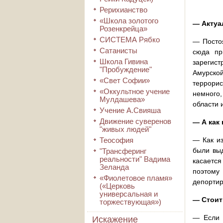
Рерихианство
«Школа золотого
— Актуа
Розенкрейца»
СИСТЕМА Рябко
— Постоя
Сатанисты
сюда пр
Школа Гивина
зарегист
"Пробуждение"
Амурско
«Свет Софии»
террорис
«Оккультное учение
немного,
Мулдашева»
области и
Учение А.Свияша
Движение суверенов
— А как
"живых людей"
Теософия
— Как из
были выд
"Трансферинг
реальности" Вадима
касается
Зеланда
поэтому
«Фиолетовое пламя»
депортир
(«Церковь
универсальная и
— Стоит
торжествующая»)
— Если 
Искажение