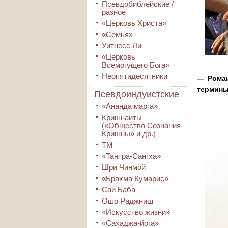
Псевдобиблейские /
разное
«Церковь Христа»
«Семья»
Уитнесс Ли
«Церковь
Всемогущего Бога»
Неопятидесятники
— Роман
термины
Псевдоиндуистские
«Ананда марга»
Кришнаиты
(«Общество Сознания
Кришны» и др.)
ТМ
«Тантра-Сангха»
Шри Чинмой
«Брахма Кумарис»
Саи Баба
Ошо Раджниш
«Искусство жизни»
«Сахаджа-йога»