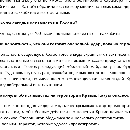
нечно. Поначалу она не имела такого религиозного характера, 
й из них — Хаттаб) обратили в свою веру многих полевых командир
тояние ваххабитов и всех остальных.
ко же сегодня исламистов в России?
м подсчетам, до 700 тысяч. Большинство из них — ваххабиты.
ли вероятность, что они готовят очередной удар, пока на пер
опасность существует. Кроме того, в виде украинских язычников 
вольно тесные связи с нашими язычниками, массово присутствуют
фанатами. Поэтому следующий «болотный майдан» у нас буде
в. Туда вовлекут ультрас, ваххабитов, иных сектантов. Конечно,
в от населения, но численно это все-таки десятки тысяч людей. К
м у либеральной интеллигенции.
омянули об исламистах на территории Крыма. Какую опаснос
 том, что сегодня лидеры Меджлиса крымских татар прямо при
ют на том, чтобы боевые действия в отношении Крыма начались 
о сейчас. Сторонников Меджлиса там несколько десятков тысяч — 
 попытки терактов, которые удалось предотвратить.