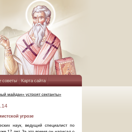
е советы
Карта сайта
ый майдан» устроят сектанты»
.14
истской угрозе
еских наук, ведущий специалист по
е 17 лет. За это время он написал о