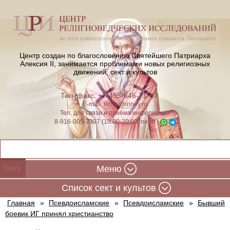
Центр создан по благословению Святейшего Патриарха
Алексия II,
занимается проблемами новых религиозных
движений, сект и культов
Тел./факс: +7-495-646-71-47
E-mail:
iriney@iriney.ru
Тел. для связи и приёма информации
8-916-005-7397 (10:00-20:00, пн-пт)
Меню
Cписок сект и культов
Главная
»
Псевдоисламские
»
Псевдоисламские
»
Бывший
боевик ИГ принял христианство