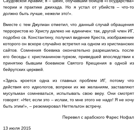
Саудовской Аравии; я – шейх, обучавший бойцов «Государства»
теории и практике джихада. Но я устал от убийств – что-то
должно быть лучше, нежели это!».
Вместе с тем Джулиан отметил, что данный случай обращения
террористов ко Христу далеко не единичен: так, другой член ИГ,
подобно св. Константину, получил видение Креста, изображение
которого он вскоре случайно встретил на одном из христианских
сайтов. Сомнения боевика окончательно разрешились после
его беседы с христианином-турком, приведшей впоследствии к
принятию бывшим боевиком Святого Крещения в одной из
бейрутских церквей.
«Здесь кроется одна из главных проблем ИГ, потому что
действия его идеологов, вопреки их же желаниям, заставляют
мусульман сомневаться, испытывать свою веру. Они смотрят
говорят: «Нет, если это – ислам, то мне этого не надо! Я не хочу
быть этим!», – резюмировал Неттельтон встречу.
Перевел с арабского Фарес Нофал
13 июля 2015