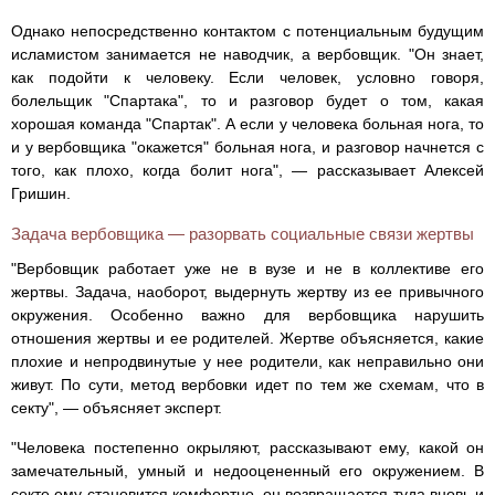
Однако непосредственно контактом с потенциальным будущим
исламистом занимается не наводчик, а вербовщик. "Он знает,
как подойти к человеку. Если человек, условно говоря,
болельщик "Спартака", то и разговор будет о том, какая
хорошая команда "Спартак". А если у человека больная нога, то
и у вербовщика "окажется" больная нога, и разговор начнется с
того, как плохо, когда болит нога", — рассказывает Алексей
Гришин.
Задача вербовщика — разорвать социальные связи жертвы
"Вербовщик работает уже не в вузе и не в коллективе его
жертвы. Задача, наоборот, выдернуть жертву из ее привычного
окружения. Особенно важно для вербовщика нарушить
отношения жертвы и ее родителей. Жертве объясняется, какие
плохие и непродвинутые у нее родители, как неправильно они
живут. По сути, метод вербовки идет по тем же схемам, что в
секту", — объясняет эксперт.
"Человека постепенно окрыляют, рассказывают ему, какой он
замечательный, умный и недооцененный его окружением. В
секте ему становится комфортно, он возвращается туда вновь и