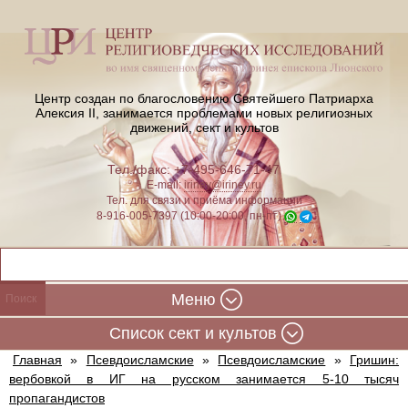
Центр создан по благословению Святейшего Патриарха
Алексия II,
занимается проблемами новых религиозных
движений, сект и культов
Тел./факс: +7-495-646-71-47
E-mail:
iriney@iriney.ru
Тел. для связи и приёма информации
8-916-005-7397 (10:00-20:00, пн-пт)
Меню
Cписок сект и культов
Главная
»
Псевдоисламские
»
Псевдоисламские
»
Гришин:
вербовкой в ИГ на русском занимается 5-10 тысяч
пропагандистов