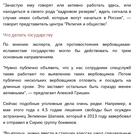
"Зачастую ему говорят или активно работать здесь, или
находиться в своего рода "кадровом резерве", ждать сигнала в
случае неких событий, которые могут начаться в России", —
говорит представитель центра "Религия и общество".
Что делать государству
По мнению эксперта, для противостояния вербовщикам-
исламистам государство могло бы действовать по трем
основным направлениям.
"Нужно публично объявить, что у нас сотрудники спецслужб
также работают по выявлению таких вербовщиков. Потом
публично нескольких вербовщиков отловить и посадить на
длинные сроки. Это заставит остальных быть гораздо менее
активными", — предлагает Алексей Гришин.
Сейчас подобные уголовные дела очень редки. Например, в
мае этого года к 4,5 годам лишения свободы был осужден
астраханец Зелимхан Шапаев, который в 2013 году завербовал
и отправил в Сирию группу боевиков.
"Во-вторых, нужно ввести в старших классах школ специальные