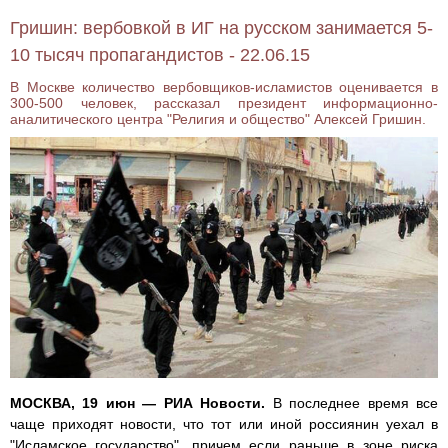
Гришин: вербовкой в ИГ на русском занимается 5-
10 тысяч пропагандистов - 22.06.15
В Москве количество вербовщиков-исламистов оценивается в
300-500 человек, рассказал президент информационно-
аналитического центра "Религия и общество" Алексей Гришин.
МОСКВА, 19 июн — РИА Новости.
В последнее время все
чаще приходят новости, что тот или иной россиянин уехал в
"Исламское государство", причем если раньше в зоне риска