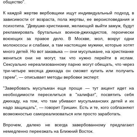
общество".
К каждой жертве вербовщики ищут индивидуальный подход, в
зависимости от возраста, пола жертвы, ее вероисповедания и
психотипа. "Девушке-христианке, желающей выйти замуж, будут
рекламировать брутальных воинов-джихадистов, героически
воюющих за правое дело. В Москве, мол, вокруг одни
молокососы и слабаки, а там настоящие мужики, которые хотят
много детей. Но вот закавыка — они мусульмане, на христианке
жениться они не могут, так что нужно перейти в ислам.
Сексуально нереализованному парню могут обещать, что через
три-четыре месяца джихада он сможет купить или получить
гарем", — описывает методы вербовки эксперт.
"Завербовать мусульман еще проще — тут акцент идет на
необходимости переселиться в "халифат", посвятить себя
джихаду, на том, что там убивают мусульманских детей и их
надо защищать", — говорит Гришин. Есть и те, кого соблазняют
возможностью самореализоваться или просто заработать.
Впрочем, далеко не всегда завербованному предлагают
немедленно переезжать на Ближний Восток.