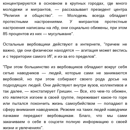
концентрируются в основном в крупных городах, где много
молодежи и мигрантов, — рассказывает президент центра
"Религия и общество". — Молодежь всегда обладает
протестными настроениями. У мигрантов протестные
настроения написаны на лбу, они социально обижены, при этом
85 процентов из них — мусульмане".
Остальные вербовщики действуют в интернете, "причем не
важно, где они физически находятся — агитация может вестись
и с территории самого ИГ, и из-за его пределов".
"При этом большинство из вербовщиков обладают вокруг себя
сетью наводчиков — людей, которые сами не занимаются
вербовкой, но при этом собирают своего рода досье на
подходящих людей. Они действуют внутри вузов, коллективов и
так далее, — констатирует Гришин. — Все, кто чем-то обижен,
кто является изгоем в своей группе, переживает какое-то горе
или пытался покончить жизнь самоубийством — попадают в
сферу внимания наводчиков. Резюме на таких людей наводчики
пачками передают вербовщикам. Благо, что мы сами
закачиваем о себе в соцсети полную информацию о своей
жизни и увлечениях".