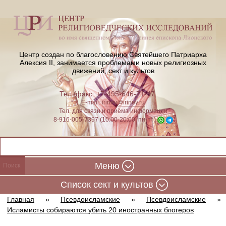
Центр создан по благословению Святейшего Патриарха
Алексия II,
занимается проблемами новых религиозных
движений, сект и культов
Тел./факс: +7-495-646-71-47
E-mail:
iriney@iriney.ru
Тел. для связи и приёма информации
8-916-005-7397 (10:00-20:00, пн-пт)
Меню
Cписок сект и культов
Главная
»
Псевдоисламские
»
Псевдоисламские
»
Исламисты собираются убить 20 иностранных блогеров