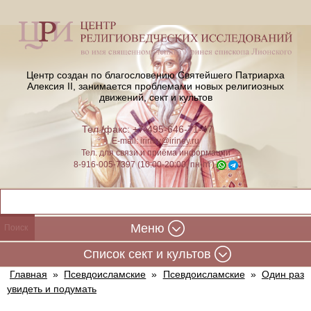
Центр создан по благословению Святейшего Патриарха
Алексия II,
занимается проблемами новых религиозных
движений, сект и культов
Тел./факс: +7-495-646-71-47
E-mail:
iriney@iriney.ru
Тел. для связи и приёма информации
8-916-005-7397 (10:00-20:00, пн-пт)
Меню
Cписок сект и культов
Главная
»
Псевдоисламские
»
Псевдоисламские
»
Один раз
увидеть и подумать