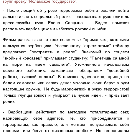
группировку "Исламское государство".
- После лекций об угрозе терроризма ребята решили пойти
дальше и снять социальный ролик, - рассказывает руководитель
пресс-службы вуза Елена Сапцына. - Видео поможет
распознать вербовщиков и избежать роковой ошибки.
Фильм рассказывает о трех возможных "приманках", которыми
пользуются вербовщики. Увлеченному "стрелялками" геймеру
предлагают "пострелять в реале". Знакомый по соцсети
"знойный красавец" приглашает студентку: "Палетишь са мной
на море на маем самолете". Утомленного начальством
офисного работника заманивают обещанием "достойной
работы, высокой оплаты". В поисках адреналина, принца на
белом самолете или легких денег молодые люди берут в руки
настоящее оружие. "Не будь марионеткой в руках террористов!
Только глупцы воюют и умирают за чужие идеи", - призывает
ролик.
- Вербовщики действуют по методике тоталитарных сект,
набирающих себе адептов. Те, кто присоединяется к
террористам, как правило, или мечтают почувствовать себя
героями, или бегут от жизненных проблем. Но террористам